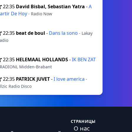
22:35
David Bisbal, Sebastian Yatra
-
A
artir De Hoy
- Radio Now
22:35
beat de boul
-
Dans la sono
- Lakay
adio
22:35
HELEMAAL HOLLANDS
-
IK BEN ZAT
 RADIONL Midden-Brabant
22:35
PATRICK JUVET
-
I love america
-
llzic Radio Disco
СТРАНИЦЫ
О нас