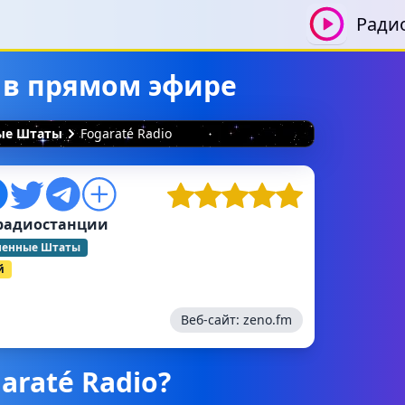
Ради
ь в прямом эфире
ные Штаты
Fogaraté Radio
радиостанции
ненные Штаты
й
Веб-сайт:
zeno.fm
araté Radio?