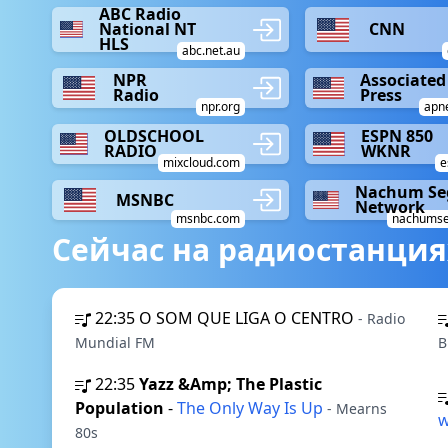
ABC Radio
National NT
CNN
HLS
abc.net.au
NPR
Associated
Radio
Press
npr.org
apn
OLDSCHOOL
ESPN 850
RADIO
WKNR
mixcloud.com
e
Nachum Se
MSNBC
Network
msnbc.com
nachumse
Сейчас на радиостанция
22:35
O SOM QUE LIGA O CENTRO
- Radio
Mundial FM
B
22:35
Yazz &Amp; The Plastic
Population
-
The Only Way Is Up
- Mearns
w
80s