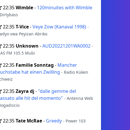
22:35
Wimble
-
120minuites with Wimble
 Dirtybass
22:35
T-Vice
-
Veye Zow (Kanaval 1998)
-
adyo vwa Peyizan Abriko
22:35
Unknown
-
AUD20221201WA0002
-
AS FM 105.5 Mubi
22:35
Familie Sonntag
-
Mancher
uchstabe hat einen Zwilling
- Radio Küken
chweiz
22:35
Zayra dj
-
"dalle gemme del
assato alle hit del momento"
- Antenna Web
ogadiscio
22:35
Tate McRae
-
Greedy
- Power 103