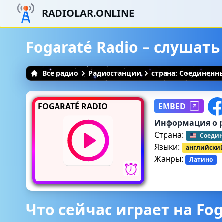
RADIOLAR.ONLINE
Fogaraté Radio – слушат
Все радио
Радиостанции
страна: Соединен
FOGARATÉ RADIO
EMBED
Информация о 
Страна:
Соеди
Языки:
английски
Жанры:
Латино
Что сейчас играет на Fog