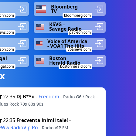
Bloomberg
TV
cnn.com
bloomberg.com
KSVG -
Savage Radio
ews.com
patreon.com
Voice of America
- VOA1 The Hits
spn.com
voanews.com
gal
Boston
Herald Radio
gal.com
bostonherald.com
х
22:35
DJ B**o
-
Freedom
- Rádio G6 / Rock –
lues Rock 70s 80s 90s
22:35
Frecventa inimii tale!
-
Ww.RadioVip.Ro
- Radio VIP FM