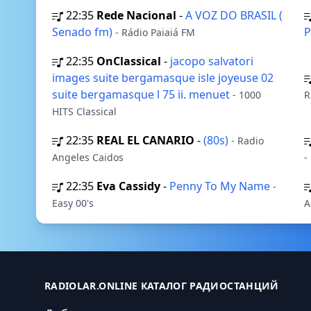
22:35
Rede Nacional
-
A VOZ DO BRASIL (
Senado fm)
P
- Rádio Paiaiá FM
22:35
OnClassical
-
jacopo salvatori
images suite bergamasque isle joyeuse 02
suite bergamasque l 75 ii. menuet
- 1000
R
HITS Classical
22:35
REAL EL CANARIO
-
(80s)
- Radio
Angeles Caidos
-
22:35
Eva Cassidy
-
Penny To My Name
-
Easy 00's
A
RADIOLAR.ONLINE КАТАЛОГ РАДИОСТАНЦИЙ