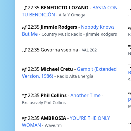
22:35
BENEDICTO LOZANO
-
BASTA CON
TU BENDICIÓN
- Alfa Y Omega
-
22:35
Jimmie Rodgers
-
Nobody Knows
But Me
- Country Music Radio - Jimmie Rodgers
R
22:35
Govorna vsebina
- VAL 202
N
22:35
Michael Cretu
-
Gambit (Extended
B
Version, 1986)
- Radio Alta Energía
S
22:35
Phil Collins
-
Another Time
-
p
Exclusively Phil Collins
M
22:35
AMBROSIA
-
YOU'RE THE ONLY
WOMAN
- Wave.fm