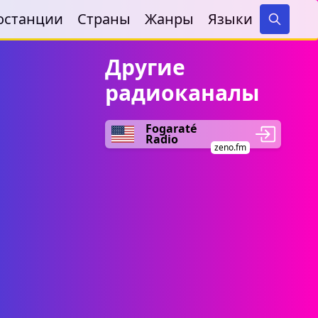
останции
Страны
Жанры
Языки
Search
Другие
радиоканалы
Fogaraté
Radio
zeno.fm