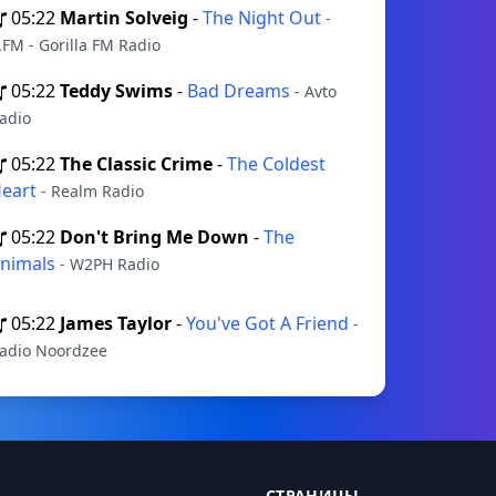
05:22
Martin Solveig
-
The Night Out
-
.FM - Gorilla FM Radio
05:22
Teddy Swims
-
Bad Dreams
- Avto
adio
05:22
The Classic Crime
-
The Coldest
eart
- Realm Radio
05:22
Don't Bring Me Down
-
The
nimals
- W2PH Radio
05:22
James Taylor
-
You've Got A Friend
-
adio Noordzee
СТРАНИЦЫ