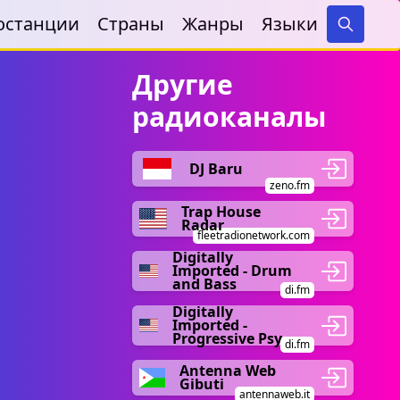
останции
Страны
Жанры
Языки
Search
Другие
радиоканалы
DJ Baru
zeno.fm
Trap House
Radar
fleetradionetwork.com
Digitally
Imported - Drum
and Bass
di.fm
Digitally
Imported -
Progressive Psy
di.fm
Antenna Web
Gibuti
antennaweb.it