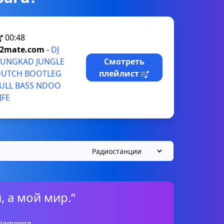
00:48
2mate.com
-
DJ
UNGKAD JUNGLE
Смотреть
DUTCH BOOTLEG
плейлист
ULL BASS NDOO
IFE
, а мой мир.“
ветаева