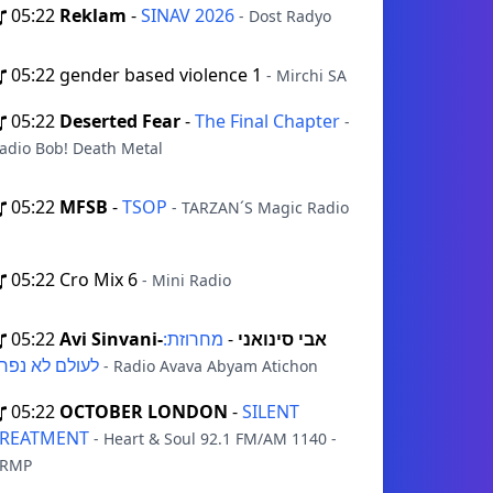
05:22
Reklam
-
SINAV 2026
- Dost Radyo
05:22
gender based violence 1
- Mirchi SA
05:22
Deserted Fear
-
The Final Chapter
-
adio Bob! Death Metal
05:22
MFSB
-
TSOP
- TARZAN´S Magic Radio
05:22
Cro Mix 6
- Mini Radio
05:22
מחרוזת:
-
Avi Sinvani-אבי סינואני
לעולם לא נפרד
- Radio Avava Abyam Atichon
05:22
OCTOBER LONDON
-
SILENT
TREATMENT
- Heart & Soul 92.1 FM/AM 1140 -
RMP