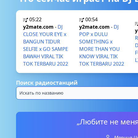
05:22
00:54
y2mate.com
-
DJ
y2mate.com
-
DJ
y
CLOSE YOUR EYE x
POP x DULU
R
BANGUN TIDUR
SOMETHING x
SELFIE x GO SAMPE
MORE THAN YOU
F
BAWAH VIRAL TIK
KNOW VIRAL TIK
L
TOK TERBARU 2022
TOK TERBARU 2022
Поиск радиостанций
„Любите не меня
Марина Ц