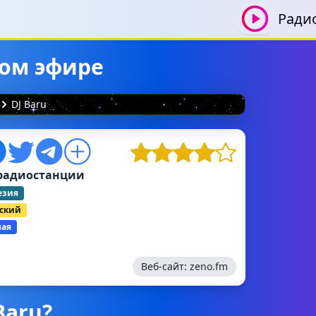
Ради
мом эфире
DJ Baru
радиостанции
езия
ский
ная
Веб-сайт:
zeno.fm
Baru?