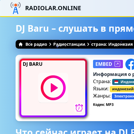
RADIOLAR.ONLINE
DJ Baru – слушать в пря
Все радио
Радиостанции
страна: Индонезия
DJ BARU
EMBED
Информация о 
Страна:
Индон
Языки:
индонезий
Жанры:
Электрон
Кодек: MP3
Что сейчас играет на DJ 