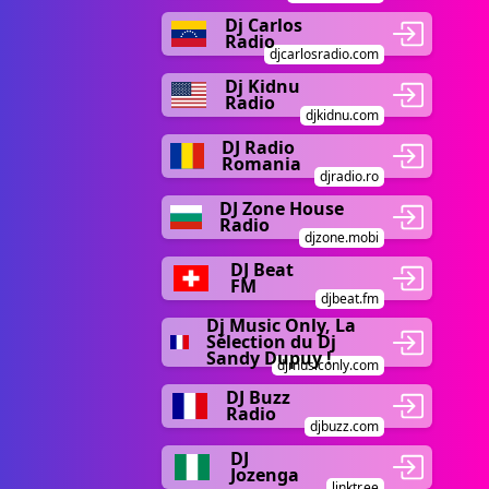
Dj Carlos
Radio
djcarlosradio.com
Dj Kidnu
Radio
djkidnu.com
DJ Radio
Romania
djradio.ro
DJ Zone House
Radio
djzone.mobi
DJ Beat
FM
djbeat.fm
Dj Music Only, La
Sélection du Dj
Sandy Dupuy !
djmusiconly.com
DJ Buzz
Radio
djbuzz.com
DJ
Jozenga
linktr.ee