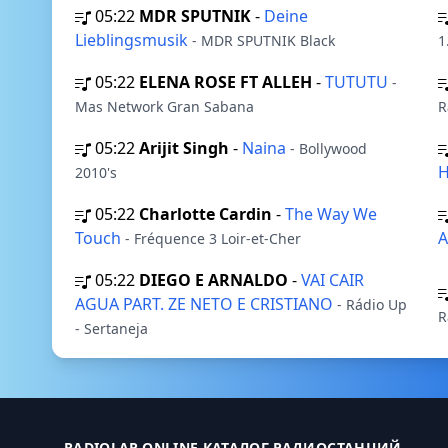
05:22
MDR SPUTNIK
-
Deine
Lieblingsmusik
- MDR SPUTNIK Black
1
05:22
ELENA ROSE FT ALLEH
-
TUTUTU
-
Mas Network Gran Sabana
R
05:22
Arijit Singh
-
Naina
- Bollywood
H
2010's
05:22
Charlotte Cardin
-
The Way We
Touch
A
- Fréquence 3 Loir-et-Cher
05:22
DIEGO E ARNALDO
-
VAI CAIR
AGUA PART. ZE NETO E CRISTIANO
- Rádio Up
R
- Sertaneja
RADIOLAR.ONLINE КАТАЛОГ РАДИОСТАНЦИЙ