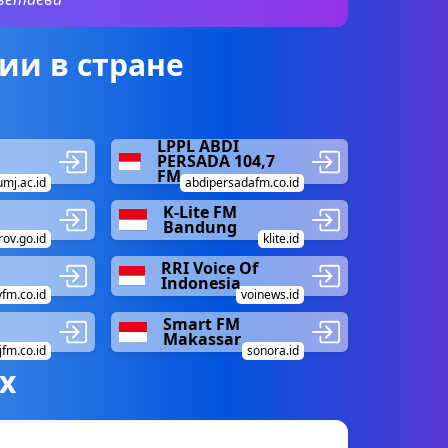
ии в стране
LPPL ABDI
PERSADA 104,7
FM
umj.ac.id
abdipersadafm.co.id
K-Lite FM
Bandung
rov.go.id
klite.id
RRI Voice Of
Indonesia
yfm.co.id
voinews.id
Smart FM
Makassar
jfm.co.id
sonora.id
х