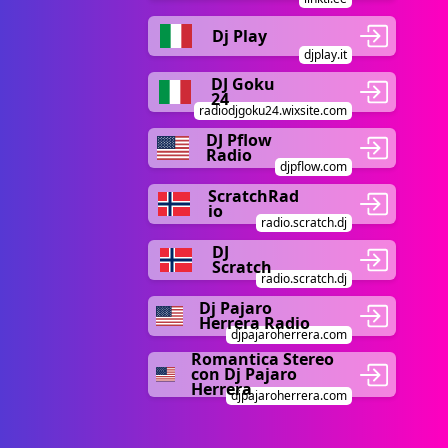
Dj Play
djplay.it
DJ Goku
24
radiodjgoku24.wixsite.com
DJ Pflow
Radio
djpflow.com
ScratchRad
io
radio.scratch.dj
DJ
Scratch
radio.scratch.dj
Dj Pajaro
Herrera Radio
djpajaroherrera.com
Romantica Stereo
con Dj Pajaro
Herrera
djpajaroherrera.com