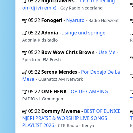
05:22
nightcrawlers
-
push the feeling
on (dj ivi remix)
- Gay Radio Nederland
05:22
Fonogeri
-
Nyaruto
- Radio Horyzont
05:22
Adonia
-
I singe und springe
-
Adonia-KidsRadio
R
05:22
Bow Wow Chris Brown
-
Use Me
-
Spectrum FM Fresh
05:22
Serena Mendes
-
Por Debajo De La
Mesa
- Guanatoz AM Network
05:22
OME HENK
-
OP DE CAMPING
-
RADIONL Groningen
05:22
Dommy Mwema
-
BEST OF EUNICE
NJERI PRAISE & WORSHIP LIVE SONGS
PLAYLIST 2026
- CTR Radio - Kenya
K