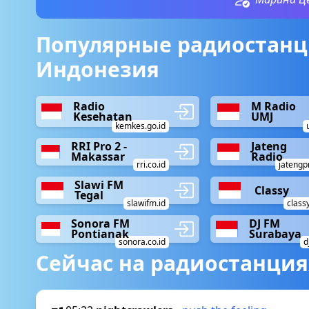
Популярные радиостанц
Индонезия
Radio
M Radio
Kesehatan
UMJ
kemkes.go.id
RRI Pro 2 -
Jateng
Makassar
Radio
rri.co.id
jatengp
Slawi FM
Classy
Tegal
slawifm.id
class
Sonora FM
DJ FM
Pontianak
Surabaya
sonora.co.id
d
Сейчас на радиостанция