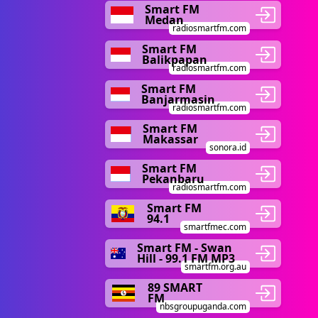
Smart FM
Medan
radiosmartfm.com
Smart FM
Balikpapan
radiosmartfm.com
Smart FM
Banjarmasin
radiosmartfm.com
Smart FM
Makassar
sonora.id
Smart FM
Pekanbaru
radiosmartfm.com
Smart FM
94.1
smartfmec.com
Smart FM - Swan
Hill - 99.1 FM MP3
smartfm.org.au
89 SMART
FM
nbsgroupuganda.com