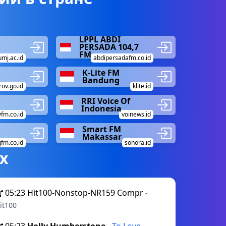
LPPL ABDI
PERSADA 104,7
FM
umj.ac.id
abdipersadafm.co.id
K-Lite FM
Bandung
rov.go.id
klite.id
RRI Voice Of
Indonesia
yfm.co.id
voinews.id
Smart FM
Makassar
jfm.co.id
sonora.id
х
05:23
Hit100-Nonstop-NR159 Compr
-
it100