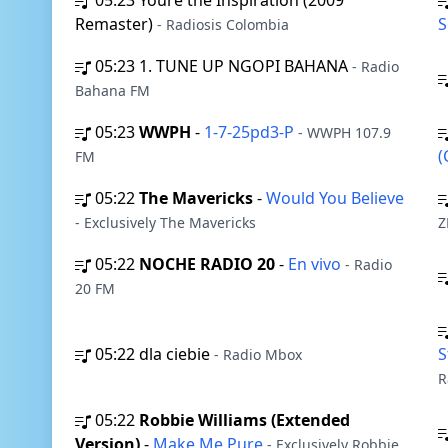
05:23
Youre the Inspiration (2009
Remaster)
- Radiosis Colombia
05:23
1. TUNE UP NGOPI BAHANA
- Radio
Bahana FM
05:23
WWPH
-
1-7-25pd3-P
- WWPH 107.9
(
FM
05:22
The Mavericks
-
Would You Believe
- Exclusively The Mavericks
Z
05:22
NOCHE RADIO 20
-
En vivo
- Radio
20 FM
05:22
dla ciebie
S
- Radio Mbox
R
05:22
Robbie Williams (Extended
Version)
-
Make Me Pure
- Exclusively Robbie