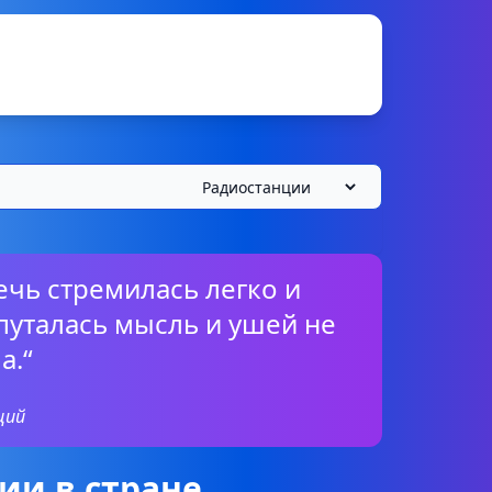
ечь стремилась легко и
 путалась мысль и ушей не
а.“
ций
ии в стране