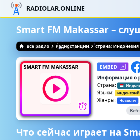
RADIOLAR.ONLINE
Smart FM Makassar – сл
Все радио
Радиостанции
страна: Индонезия
SMART FM MAKASSAR
EMBED
Информация о 
Страна:
Индон
Языки:
индонезий
Жанры:
Новости
Веб-
Что сейчас играет на Sm