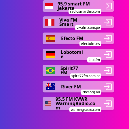
95.9 smart FM
jakarta
radiosmartfm.com
Viva FM
Smart
vivafm.com.pe
Efecto FM
efectofm.es
Lobotomi
e
laut.fm
Spirit77
FM
spirit77fm.com.br
River FM
2ncr.org.au
95.5 FM KVWR
WarningRadio.co
m
warningradio.com