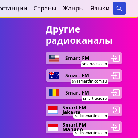
останции
Страны
Жанры
Языки
Search
Другие
радиоканалы
Smart-FM
smart80s.com
Smart FM
991smartfm.com.au
Smart FM
smartradio.ro
Smart FM
Jakarta
radiosmartfm.com
Smart FM
Manado
radiosmartfm.com