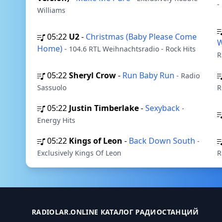
-
Williams
05:22
U2
-
Christmas (Baby Please Come
W
Home)
- 104.6 RTL Weihnachtsradio - Rock Hits
R
05:22
Sheryl Crow
-
Run Baby Run
- Radio
Sassuolo
R
05:22
Justin Timberlake
-
Sexyback
-
Energy Hits
05:22
Kings of Leon
-
Back Down South
-
Exclusively Kings Of Leon
R
RADIOLAR.ONLINE КАТАЛОГ РАДИОСТАНЦИЙ