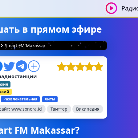
Ради
ушать в прямом эфире
Smart FM Makassar
радиостанции
езия
ский
Развлекательная
Хиты
сайт:
www.sonora.id
Твиттер
Википедия
art FM Makassar?