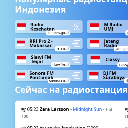
Индонезия
Radio
M Radio
Kesehatan
UMJ
kemkes.go.id
RRI Pro 2 -
Jateng
Makassar
Radio
rri.co.id
jatengp
Slawi FM
Classy
Tegal
slawifm.id
class
Sonora FM
DJ FM
Pontianak
Surabaya
sonora.co.id
d
Сейчас на радиостанция
05:23
Zara Larsson
-
Midnight Sun
- Hot
100
H