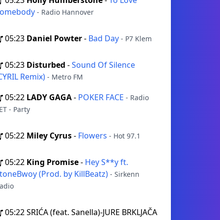
05:23
Holly Humberstone
-
To Love
Somebody
- Radio Hannover
05:23
Daniel Powter
-
Bad Day
- P7 Klem
05:23
Disturbed
-
Sound Of Silence
CYRIL Remix)
- Metro FM
05:22
LADY GAGA
-
POKER FACE
- Radio
ET - Party
05:22
Miley Cyrus
-
Flowers
- Hot 97.1
05:22
King Promise
-
Hey S**y ft.
toneBwoy (Prod. by KillBeatz)
- Sirkenn
adio
05:22
SRIĆA (feat. Sanella)-JURE BRKLJAČA