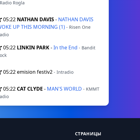
 Radio Rogla
05:22
NATHAN DAVIS
-
NATHAN DAVIS
OKE UP THIS MORNING (1)
- Risen One
adio
05:22
LINKIN PARK
-
In the End
- Bandit
ock
05:22
emision festiv2
- Intradio
05:22
CAT CLYDE
-
MAN'S WORLD
- KMMT
adio
СТРАНИЦЫ