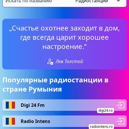
„Счастье охотнее заходит в дом,
где всегда царит хорошее
настроение.“
Лев Толстой
Популярные радиостанции в
стране Румыния
Digi 24 Fm
digi24.ro
Radio Intens
radiointens.ro