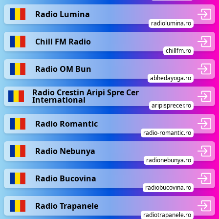
Radio Lumina
radiolumina.ro
Chill FM Radio
chillfm.ro
Radio OM Bun
abhedayoga.ro
Radio Crestin Aripi Spre Cer
International
aripisprecer.ro
Radio Romantic
radio-romantic.ro
Radio Nebunya
radionebunya.ro
Radio Bucovina
radiobucovina.ro
Radio Trapanele
radiotrapanele.ro