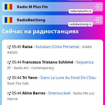
Radio M Plus Fm
radiomplusfm.ro
RadioBestSong
radiobestsong.ro
Сейчас на радиостанциях
05:45
Raisa
-
Kutukan (Cinta Pertama)
- KIARA
RADIO
05:44
Francesco Tristano Schlimé
-
Sequenza
IV
- Radio Art - Contemporary
05:44
Tri Yann
-
Dans La Lune Au Fond De L'Eau
-
Rock The Folk
05:44
Aline Barros
-
Imensurável
- Radio FM Luz
Eterna