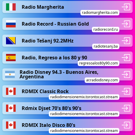
Radio Margherita
radiomargherita.com
Radio Record - Russian Gold
radiorecord.ru
Radio Tešanj 92.2MHz
radiotesanj.ba
Radio, Regreso a los 80 y 90
regresoalos80y90.com
Radio Disney 94.3 - Buenos Aires,
Argentina
ar.radiodisney.com
RDMIX Classic Rock
radiodimensionemix.torontocast.stream
Rdmix Djset 70's 80's 90's
radiodimensionemix.torontocast.stream
RDMIX Italo Disco 80's
radiodimensionemix.torontocast.stream