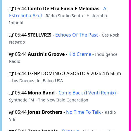
05:44
Conto De Elza Fiusa E Melodias
-
A
Estrelinha Azul
- Rádio Studio Souto - Historinha
Infantil
05:44
STELLVRIS
-
Echoes Of The Past
- Čas Rock
Natvrdo
05:44
Austin's Groove
-
Kid Creme
- Indulgence
Radio
05:44
LGNP DOMINGO AGOSTO 9 2026 4 h 56 m
- Los Duenos del Balon USA
05:44
Mono Band
-
Come Back (I Venti Remix)
-
Synthetic FM - The New Italo Generation
05:44
Jonas Brothers
-
No Time To Talk
- Radio
Via