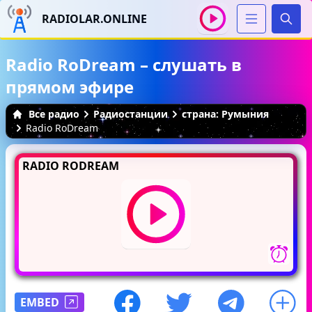
RADIOLAR.ONLINE
Иска
Radio RoDream – слушать в
прямом эфире
Все радио
Радиостанции
страна: Румыния
Radio RoDream
RADIO RODREAM
EMBED