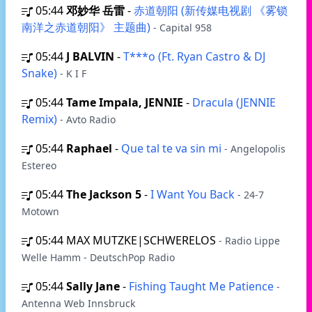
05:44
邓妙华 岳雷
-
赤道朝阳 (新传媒电视剧 《雾锁
南洋之赤道朝阳》 主题曲)
- Capital 958
05:44
J BALVIN
-
T***o (Ft. Ryan Castro & DJ
Snake)
- K I F
05:44
Tame Impala, JENNIE
-
Dracula (JENNIE
Remix)
- Avto Radio
05:44
Raphael
-
Que tal te va sin mi
- Angelopolis
Estereo
05:44
The Jackson 5
-
I Want You Back
- 24-7
Motown
05:44
MAX MUTZKE|SCHWERELOS
- Radio Lippe
Welle Hamm - DeutschPop Radio
05:44
Sally Jane
-
Fishing Taught Me Patience
-
Antenna Web Innsbruck