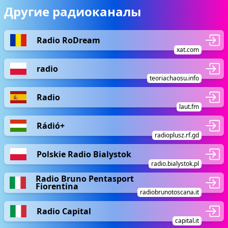
Другие радиоканалы
Radio RoDream
xat.com
radio
teoriachaosu.info
Radio
laut.fm
Rádió+
radioplusz.rf.gd
Polskie Radio Bialystok
radio.bialystok.pl
Radio Bruno Pentasport
Fiorentina
radiobrunotoscana.it
Radio Capital
capital.it