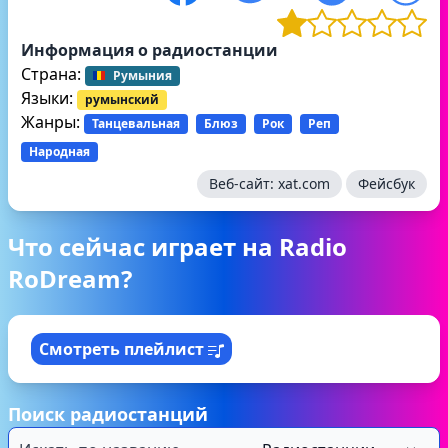
Информация о радиостанции
Страна:
Румыния
Языки:
румынский
Жанры:
Танцевальная
Блюз
Рок
Реп
Народная
Веб-сайт:
xat.com
Фейсбук
Что сейчас играет на Radio
RoDream?
Смотреть плейлист
Поиск радиостанций