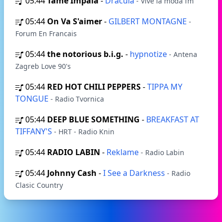
05:44
Tame Impala
-
Dracula
- Vive la moda fm
05:44
On Va S'aimer
-
GILBERT MONTAGNE
-
Forum En Francais
05:44
the notorious b.i.g.
-
hypnotize
- Antena
Zagreb Love 90's
05:44
RED HOT CHILI PEPPERS
-
TIPPA MY
TONGUE
- Radio Tvornica
05:44
DEEP BLUE SOMETHING
-
BREAKFAST AT
TIFFANY'S
- HRT - Radio Knin
05:44
RADIO LABIN
-
Reklame
- Radio Labin
05:44
Johnny Cash
-
I See a Darkness
- Radio
Clasic Country