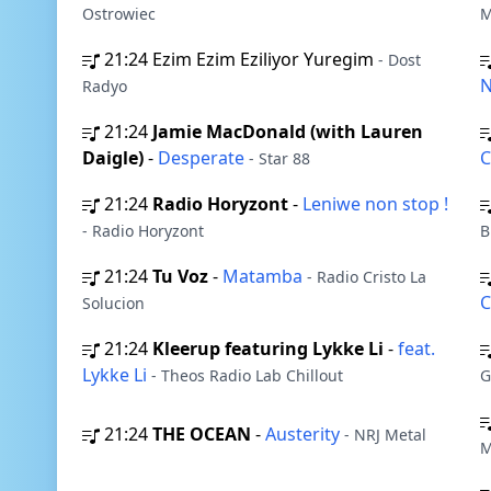
Ostrowiec
M
21:24
Ezim Ezim Eziliyor Yuregim
- Dost
N
Radyo
21:24
Jamie MacDonald (with Lauren
Daigle)
-
Desperate
- Star 88
21:24
Radio Horyzont
-
Leniwe non stop !
- Radio Horyzont
B
21:24
Tu Voz
-
Matamba
- Radio Cristo La
Solucion
21:24
Kleerup featuring Lykke Li
-
feat.
Lykke Li
- Theos Radio Lab Chillout
G
21:24
THE OCEAN
-
Austerity
- NRJ Metal
M