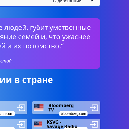
е людей, губит умственные
ояние семей и, что ужаснее
ей и их потомство.“
лстой
ии в стране
Bloomberg
TV
cnn.com
bloomberg.com
KSVG -
Savage Radio