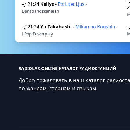
21:24
Kellys
-
Ett Litet Ljus
-
Z
Dansbandskanalen
M
21:24
Yu Takahashi
-
Mikan no Koushin
-
J-Pop Powerplay
M
RADIOLAR.ONLINE КАТАЛОГ РАДИОСТАНЦИЙ
Добро пожаловать в наш каталог радиост
по жанрам, странам и языкам.