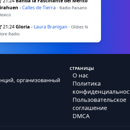
21:24
Banda la Fascinante del Merito
irahuen
-
Calles de Tierra
- Radio Paisano
exico
21:24
Gloria
-
Laura Branigan
- Oldies N
ore Radio
СТРАНИЦЫ
О нас
анций, организованный
Политика
конфиденциальнос
Пользовательское
соглашение
DMCA