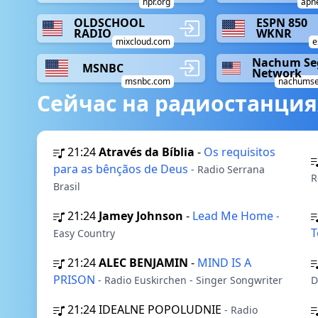
npr.org
apn
OLDSCHOOL
ESPN 850
RADIO
WKNR
mixcloud.com
e
Nachum Se
MSNBC
Network
msnbc.com
nachumse
Сейчас на радиостанция
21:24
Através da Bíblia
-
Os requisitos
para as bênçãos de Deus
- Radio Serrana
R
Brasil
21:24
Jamey Johnson
-
Lead Me Home
-
T
Easy Country
21:24
ALEC BENJAMIN
-
MIND IS A
PRISON
- Radio Euskirchen - Singer Songwriter
D
21:24
IDEALNE POPOLUDNIE
- Radio