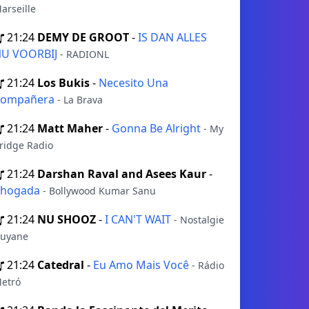
arseille
21:24
DEMY DE GROOT
-
IS DAN ALLES
U VOORBIJ
- RADIONL
21:24
Los Bukis
-
Necesito Una
Compañera
- La Brava
21:24
Matt Maher
-
Gonna Be Alright
- My
ridge Radio
21:24
Darshan Raval and Asees Kaur
-
Chogada
- Bollywood Kumar Sanu
21:24
NU SHOOZ
-
I CAN'T WAIT
- Nostalgie
uyane
21:24
Catedral
-
Eu Amo Mais Você
- Rádio
etró