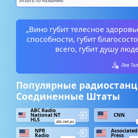
„Вино губит телесное здоровь
способности, губит благосост
всего, губит душу люд
Лев То
Популярные радиостанц
Соединенные Штаты
ABC Radio
National NT
CNN
HLS
abc.net.au
NPR
Associated
Radio
Press