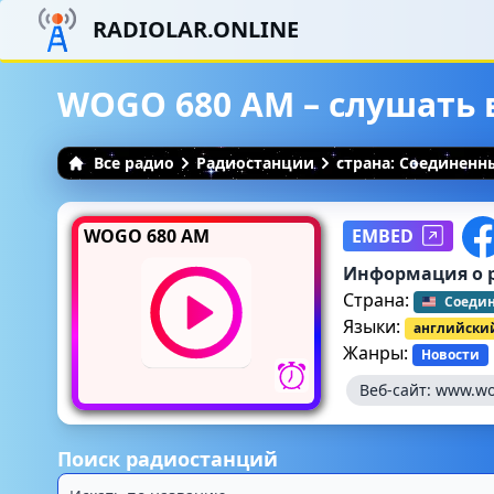
RADIOLAR.ONLINE
WOGO 680 AM – слушать 
Все радио
Радиостанции
страна: Соединен
WOGO 680 AM
EMBED
Информация о 
Страна:
Соеди
Языки:
английски
Жанры:
Новости
Веб-сайт:
www.wo
Поиск радиостанций