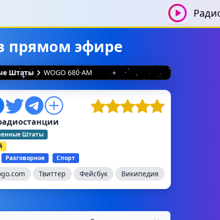
Ради
в прямом эфире
ные Штаты
WOGO 680 AM
радиостанции
ненные Штаты
й
Разговорное
Спорт
go.com
Твиттер
Фейсбук
Википедия