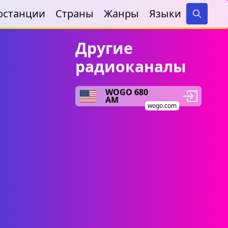
останции
Страны
Жанры
Языки
Search
Другие
радиоканалы
WOGO 680
AM
wogo.com