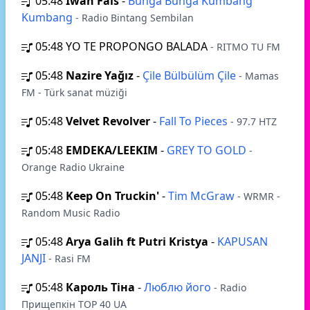
05:48
Iwan Fals
-
Bunga Bunga Kumbang
Kumbang
- Radio Bintang Sembilan
05:48
YO TE PROPONGO BALADA
- RITMO TU FM
05:48
Nazire Yağız
-
Çile Bülbülüm Çile
- Mamas
FM - Türk sanat müziği
05:48
Velvet Revolver
-
Fall To Pieces
- 97.7 HTZ
05:48
EMDEKA/LEEKIM
-
GREY TO GOLD
-
Orange Radio Ukraine
05:48
Keep On Truckin'
-
Tim McGraw
- WRMR -
Random Music Radio
05:48
Arya Galih ft Putri Kristya
-
KAPUSAN
JANJI
- Rasi FM
05:48
Кароль Тіна
-
Люблю його
- Radio
Прищепкін TOP 40 UA