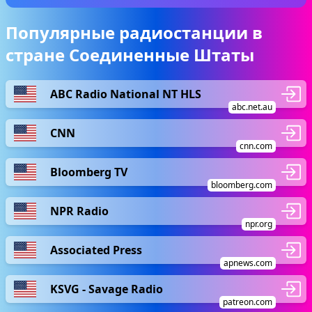
Популярные радиостанции в
стране Соединенные Штаты
ABC Radio National NT HLS
abc.net.au
CNN
cnn.com
Bloomberg TV
bloomberg.com
NPR Radio
npr.org
Associated Press
apnews.com
KSVG - Savage Radio
patreon.com