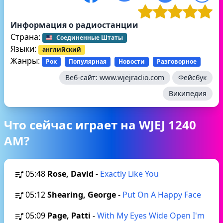
Информация о радиостанции
Страна:
Соединенные Штаты
Языки:
английский
Жанры:
Рок
Популярная
Новости
Разговорное
Веб-сайт:
www.wjejradio.com
Фейсбук
Википедия
Что сейчас играет на WJEJ 1240
AM?
05:48
Rose, David
-
Exactly Like You
05:12
Shearing, George
-
Put On A Happy Face
05:09
Page, Patti
-
With My Eyes Wide Open I'm