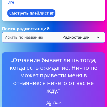
Dre
Смотреть плейлист
Поиск радиостанций
„Отчаяние бывает лишь тогда,
когда есть ожидание. Ничто не
может привести меня в
отчаяние: я ничего от вас не
жду.“
Ошо