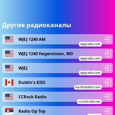
Другие радиоканалы
WJEJ 1240 AM
wjejradio.com
WJEJ 1240 Hagerstown, MD
wjejradio.com
WJEJ
wjejradio.com
Dublin's KISS
kissfmdublin.com
CCRock Radio
ccrockradio.net
Radio Op Top