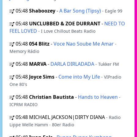
05:48
Shaboozey
-
A Bar Song (Tipsy)
- Eagle 99
05:48
UNCLUBBED & ZOE DURRANT
-
NEED TO
FEEL LOVED
- I Love Chillout Beats Radio
05:48
054 Blitz
-
Voce Nao Soube Me Amar
-
Memory Rádio
05:48
MARVA
-
DARLA DIRLADADA
- Tukker FM
05:48
Joyce Sims
-
Come into My Life
- VIPradio
One 80's
05:48
Christian Bautista
-
Hands to Heaven
-
ICPRM RADIO
05:48
MICHAEL JACKSON|DIRTY DIANA
- Radio
Lippe Welle Hamm - 80er Radio