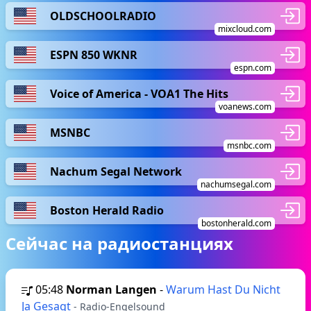
OLDSCHOOLRADIO
mixcloud.com
ESPN 850 WKNR
espn.com
Voice of America - VOA1 The Hits
voanews.com
MSNBC
msnbc.com
Nachum Segal Network
nachumsegal.com
Boston Herald Radio
bostonherald.com
Сейчас на радиостанциях
05:48
Norman Langen
-
Warum Hast Du Nicht
Ja Gesagt
- Radio-Engelsound