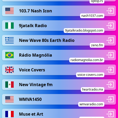
optop.rs
103.7 Nash Icon
nash1037.com
9jatalk Radio
9jatalkradio.blogspot.com
New Wave 80s Earth Radio
zeno.fm
Rádio Magnólia
radiomagnolia.com.br
Voice Covers
voice-covers.com
New Vintage fm
heartradio.mx
WMVA1450
wmvaradio.com
Muse et Art