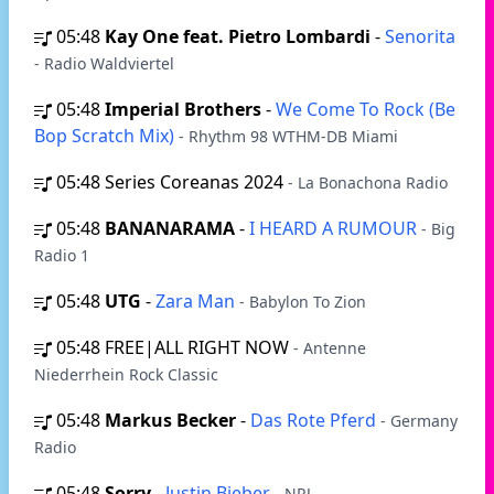
05:48
Kay One feat. Pietro Lombardi
-
Senorita
- Radio Waldviertel
05:48
Imperial Brothers
-
We Come To Rock (Be
Bop Scratch Mix)
- Rhythm 98 WTHM-DB Miami
05:48
Series Coreanas 2024
- La Bonachona Radio
05:48
BANANARAMA
-
I HEARD A RUMOUR
- Big
Radio 1
05:48
UTG
-
Zara Man
- Babylon To Zion
05:48
FREE|ALL RIGHT NOW
- Antenne
Niederrhein Rock Classic
05:48
Markus Becker
-
Das Rote Pferd
- Germany
Radio
05:48
Sorry
-
Justin Bieber
- NRJ