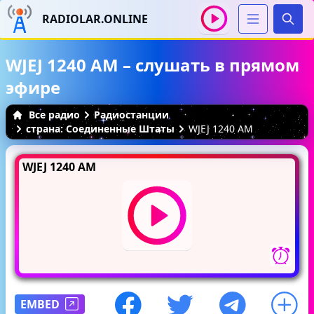
RADIOLAR.ONLINE
Иска
WJEJ 1240 AM – слушать в прямом
эфире
Все радио
Радиостанции
страна: Соединенные Штаты
WJEJ 1240 AM
WJEJ 1240 AM
EMBED