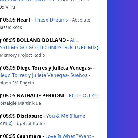
05.4 FM
08:05
Heart
-
These Dreams
- Absolute
lassic Rock
08:05
BOLLAND BOLLAND
-
ALL
YSTEMS GO GO (TECHNOSTRUCTURE MIX)
 Memory Project Radio
08:05
Diego Torres y Julieta Venegas-
-
iego Torres y Julieta Venegas- Sueños
-
alada FM Bogotá
08:05
NATHALIE PERRONI
-
KOTE OU YE
-
ostalgie Martinique
08:05
Disclosure
-
You & Me (Flume
emix)
- UpBeat Radio
08:05
Cashmere
-
Love Is What I Want
-