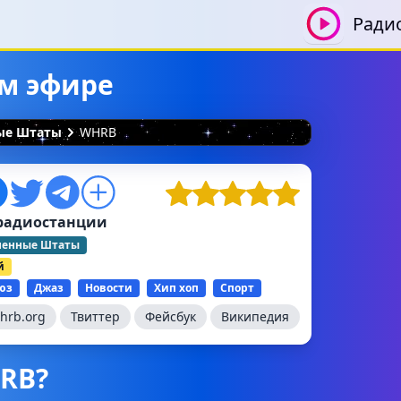
Ради
ом эфире
ные Штаты
WHRB
радиостанции
ненные Штаты
й
юз
Джаз
Новости
Хип хоп
Спорт
hrb.org
Твиттер
Фейсбук
Википедия
HRB?