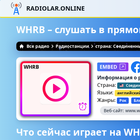
RADIOLAR.ONLINE
WHRB – слушать в прям
Все радио
Радиостанции
страна: Соединен
WHRB
EMBED
Информация о 
Страна:
Соеди
Языки:
английски
Жанры:
Рок
Бл
Веб-сайт:
www.w
Что сейчас играет на W