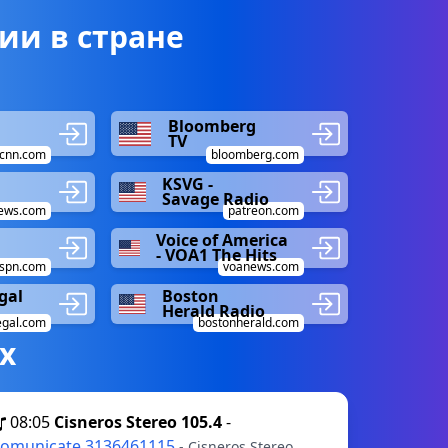
ии в стране
Bloomberg
TV
cnn.com
bloomberg.com
KSVG -
Savage Radio
ews.com
patreon.com
Voice of America
- VOA1 The Hits
spn.com
voanews.com
gal
Boston
Herald Radio
gal.com
bostonherald.com
х
08:05
Cisneros Stereo 105.4
-
omunicate 3136461115
- Cisneros Stereo