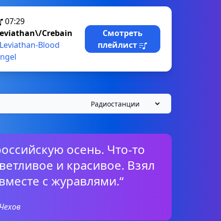
07:29
eviathan\/Crebain
Смотреть
Leviathan-Blood
плейлист
ngel
российскую осень. Что-то
ветливое и красивое. Взял
 вместе с журавлями.“
Чехов