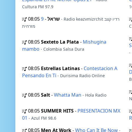
Cultura FM 97.9
1
08:05
-
שראל
9
- Radio keazvmizrchit רדיו קצב
מזרחית
C
08:05
Sexteto La Plata
-
Mishugina
S
mambo
- Colombia Salsa Dura
-
08:05
Estrellas Latinas
-
Contestacion A
D
Pensando En Ti
- Durisima Radio Online
B
08:05
Salt
-
Whatta Man
- Hola Radio
N
08:05
SUMMER HITS
-
PRESENTACION MX
01
R
- Azul FM 98.6
08:05
Men At Work
-
Who Can It Be Now
-