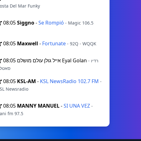
osta Del Mar Funky
08:05
Siggno
-
Se Rompió
- Magic 106.5
08:05
Maxwell
-
Fortunate
- 92Q - WQQK
08:05
אייל גולן עולם מושלם Eyal Golan
- רדיו
סאטל
08:05
KSL-AM
-
KSL NewsRadio 102.7 FM
-
SL Newsradio
08:05
MANNY MANUEL
-
SI UNA VEZ
-
ani fm 97.5