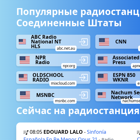
Популярные радиостанц
Соединенные Штаты
ABC Radio
National NT
CNN
HLS
abc.net.au
NPR
Associated
Radio
Press
npr.org
apn
OLDSCHOOL
ESPN 850
RADIO
WKNR
mixcloud.com
e
Nachum Se
MSNBC
Network
msnbc.com
nachumse
Сейчас на радиостанция
08:05
EDOUARD LALO
-
Sinfonía
Española En Re Menor Opus 21
C
- Radio