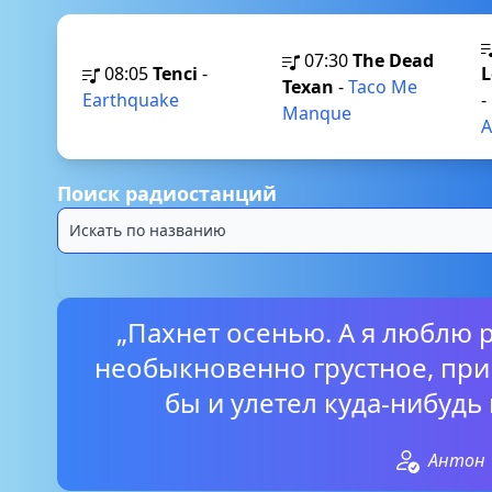
07:30
The Dead
08:05
Tenci
-
L
Texan
-
Taco Me
Earthquake
-
Manque
A
Поиск радиостанций
„Пахнет осенью. А я люблю 
необыкновенно грустное, при
бы и улетел куда-нибудь
Антон 