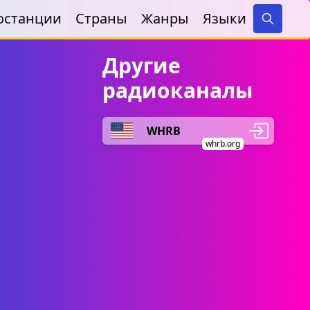
останции
Страны
Жанры
Языки
Search
Другие
радиоканалы
WHRB
whrb.org