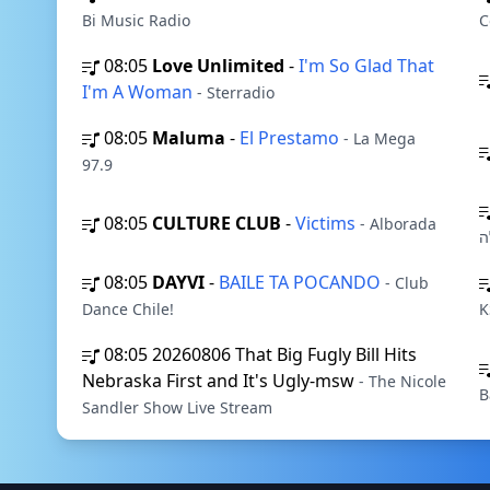
Bi Music Radio
C
08:05
Love Unlimited
-
I'm So Glad That
I'm A Woman
- Sterradio
08:05
Maluma
-
El Prestamo
- La Mega
97.9
08:05
CULTURE CLUB
-
Victims
- Alborada
ה
08:05
DAYVI
-
BAILE TA POCANDO
- Club
Dance Chile!
K
08:05
20260806 That Big Fugly Bill Hits
Nebraska First and It's Ugly-msw
- The Nicole
B
Sandler Show Live Stream