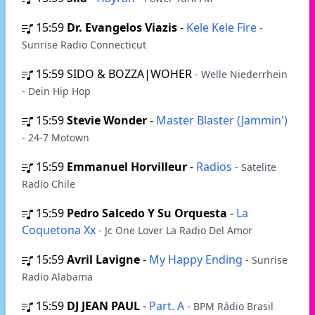
15:59
Dr. Evangelos Viazis
-
Kele Kele Fire
-
Sunrise Radio Connecticut
15:59
SIDO & BOZZA|WOHER
- Welle Niederrhein
- Dein Hip Hop
15:59
Stevie Wonder
-
Master Blaster (Jammin')
- 24-7 Motown
15:59
Emmanuel Horvilleur
-
Radios
- Satelite
Radio Chile
15:59
Pedro Salcedo Y Su Orquesta
-
La
Coquetona Xx
- Jc One Lover La Radio Del Amor
15:59
Avril Lavigne
-
My Happy Ending
- Sunrise
Radio Alabama
15:59
DJ JEAN PAUL
-
Part. A
- BPM Rádio Brasil