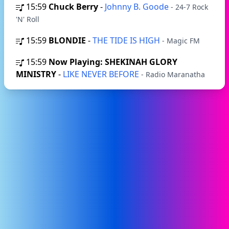
15:59
Chuck Berry
-
Johnny B. Goode
- 24-7 Rock
'N' Roll
15:59
BLONDIE
-
THE TIDE IS HIGH
- Magic FM
15:59
Now Playing: SHEKINAH GLORY
MINISTRY
-
LIKE NEVER BEFORE
- Radio Maranatha