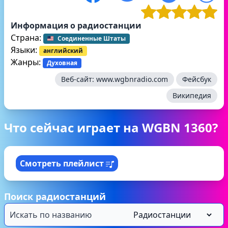
Информация о радиостанции
Страна:
Соединенные Штаты
Языки:
английский
Жанры:
Духовная
Веб-сайт:
www.wgbnradio.com
Фейсбук
Википедия
Что сейчас играет на WGBN 1360?
Смотреть плейлист
Поиск радиостанций