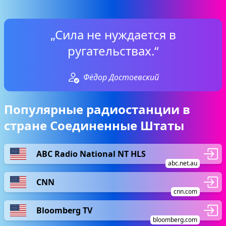
„Сила не нуждается в
ругательствах.“
Фёдор Достоевский
Популярные радиостанции в
стране Соединенные Штаты
ABC Radio National NT HLS
abc.net.au
CNN
cnn.com
Bloomberg TV
bloomberg.com