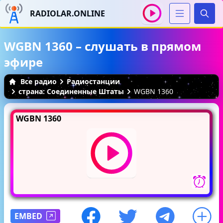
RADIOLAR.ONLINE
Иска
WGBN 1360 – слушать в прямом
эфире
Все радио
Радиостанции
страна: Соединенные Штаты
WGBN 1360
WGBN 1360
EMBED