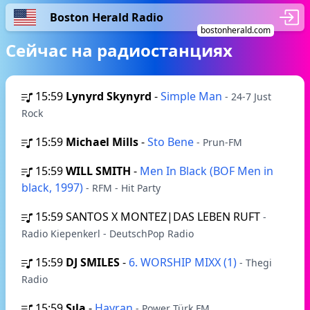
Boston Herald Radio
bostonherald.com
Сейчас на радиостанциях
15:59
Lynyrd Skynyrd
-
Simple Man
- 24-7 Just
Rock
15:59
Michael Mills
-
Sto Bene
- Prun-FM
15:59
WILL SMITH
-
Men In Black (BOF Men in
black, 1997)
- RFM - Hit Party
15:59
SANTOS X MONTEZ|DAS LEBEN RUFT
-
Radio Kiepenkerl - DeutschPop Radio
15:59
DJ SMILES
-
6. WORSHIP MIXX (1)
- Thegi
Radio
15:59
Sıla
-
Hayran
- Power Türk FM