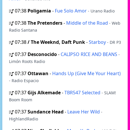
07:38
Poligamia
-
Fue Solo Amor
- Urano Radio
07:38
The Pretenders
-
Middle of the Road
- Web
Radio Santana
07:38
/ The Weeknd, Daft Punk
-
Starboy
- DR P3
07:37
Desconocido
-
CALIPSO RICE AND BEANS
-
Limón Roots Radio
07:37
Ottawan
-
Hands Up (Give Me Your Heart)
- Radio Espacio
07:37
Gijs Alkemade
-
TBR547 Selected
- SLAM!
Boom Room
07:37
Sundance Head
-
Leave Her Wild
-
HighlandRadio