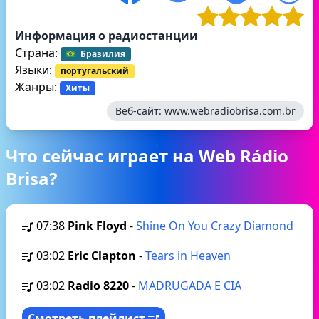
Информация о радиостанции
Страна:
Бразилия
Языки:
португальский
Жанры:
Хиты
Веб-сайт:
www.webradiobrisa.com.br
Что сейчас играет на Web Rádio
Brisa?
07:38
Pink Floyd
-
Shine On You Crazy Diamond
03:02
Eric Clapton
-
Tears in Heaven
03:02
Radio 8220
-
MADRUGADA E CIA
Смотреть плейлист