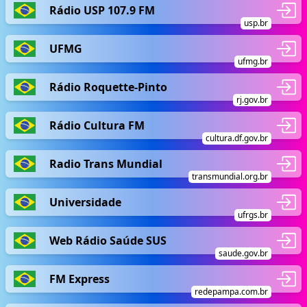
Rádio USP 107.9 FM
usp.br
UFMG
ufmg.br
Rádio Roquette-Pinto
rj.gov.br
Rádio Cultura FM
cultura.df.gov.br
Radio Trans Mundial
transmundial.org.br
Universidade
ufrgs.br
Web Rádio Saúde SUS
saude.gov.br
FM Express
redepampa.com.br