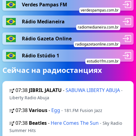
Verdes Pampas FM
verdespampas.com.br
Rádio Medianeira
radiomedianeira.com.br
Rádio Gazeta Online
radiogazetaonline.com.br
Rádio Estúdio 1
estudio1fm.com.br
Сейчас на радиостанциях
07:38
JIBRIL JALATU
-
SABUWA LIBERTY ABUJA
-
Liberty Radio Abuja
07:38
Various
-
Egg
- 181.FM Fusion Jazz
07:38
Beatles
-
Here Comes The Sun
- Sky Radio
Summer Hits