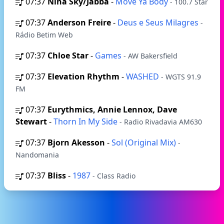
07:37
Nina Sky/Jabba
-
Move Ya Body
- 100.7 Star
07:37
Anderson Freire
-
Deus e Seus Milagres
-
Rádio Betim Web
07:37
Chloe Star
-
Games
- AW Bakersfield
07:37
Elevation Rhythm
-
WASHED
- WGTS 91.9
FM
07:37
Eurythmics, Annie Lennox, Dave
Stewart
-
Thorn In My Side
- Radio Rivadavia AM630
07:37
Bjorn Akesson
-
Sol (Original Mix)
-
Nandomania
07:37
Bliss
-
1987
- Class Radio