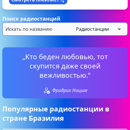
Поиск радиостанций
„Кто беден любовью, тот
скупится даже своей
вежливостью.“
Фридрих Ницше
Популярные радиостанции в
стране Бразилия