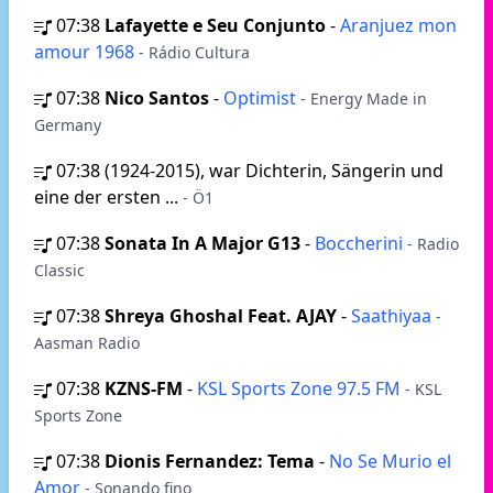
07:38
Lafayette e Seu Conjunto
-
Aranjuez mon
amour 1968
- Rádio Cultura
07:38
Nico Santos
-
Optimist
- Energy Made in
Germany
07:38
(1924-2015), war Dichterin, Sängerin und
eine der ersten ...
- Ö1
07:38
Sonata In A Major G13
-
Boccherini
- Radio
Classic
07:38
Shreya Ghoshal Feat. AJAY
-
Saathiyaa
-
Aasman Radio
07:38
KZNS-FM
-
KSL Sports Zone 97.5 FM
- KSL
Sports Zone
07:38
Dionis Fernandez: Tema
-
No Se Murio el
Amor
- Sonando fino