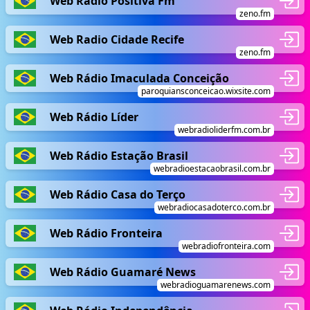
Web Radio Positiva Fm
zeno.fm
Web Radio Cidade Recife
zeno.fm
Web Rádio Imaculada Conceição
paroquiansconceicao.wixsite.com
Web Rádio Líder
webradioliderfm.com.br
Web Rádio Estação Brasil
webradioestacaobrasil.com.br
Web Rádio Casa do Terço
webradiocasadoterco.com.br
Web Rádio Fronteira
webradiofronteira.com
Web Rádio Guamaré News
webradioguamarenews.com