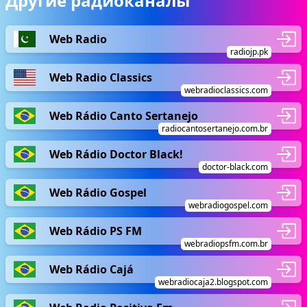
Другие радиоканалы
Web Radio
radiojp.pk
Web Radio Classics
webradioclassics.com
Web Rádio Canto Sertanejo
radiocantosertanejo.com.br
Web Rádio Doctor Black!
doctor-black.com
Web Rádio Gospel
webradiogospel.com
Web Rádio PS FM
webradiopsfm.com.br
Web Rádio Cajá
webradiocaja2.blogspot.com