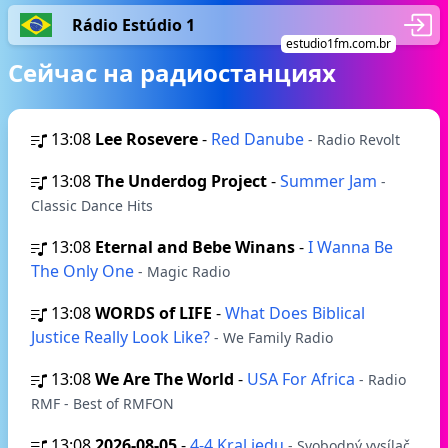
Rádio Estúdio 1
estudio1fm.com.br
Сейчас на радиостанциях
13:08
Lee Rosevere
-
Red Danube
- Radio Revolt
13:08
The Underdog Project
-
Summer Jam
-
Classic Dance Hits
13:08
Eternal and Bebe Winans
-
I Wanna Be
The Only One
- Magic Radio
13:08
WORDS of LIFE
-
What Does Biblical
Justice Really Look Like?
- We Family Radio
13:08
We Are The World
-
USA For Africa
- Radio
RMF - Best of RMFON
13:08
2026-08-05
-
4-4 Kral jedu
- Svobodný vysílač