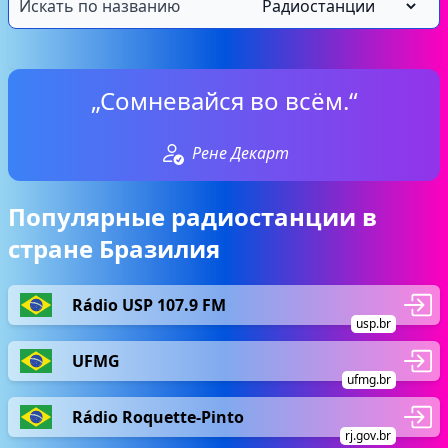
„Сомневайся во всём.“
Рене Декарт
Популярные радиостанции в
стране Бразилия
Rádio USP 107.9 FM
usp.br
UFMG
ufmg.br
Rádio Roquette-Pinto
rj.gov.br