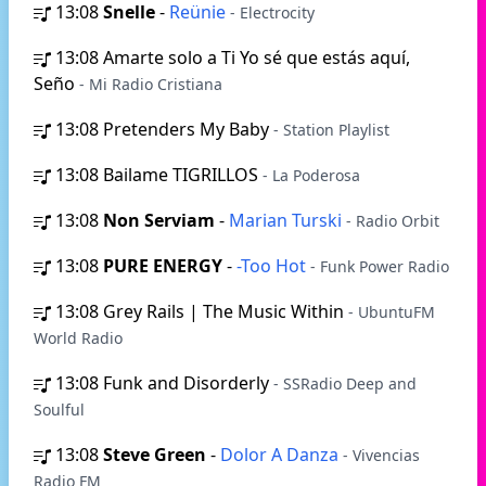
13:08
Snelle
-
Reünie
- Electrocity
13:08
Amarte solo a Ti Yo sé que estás aquí,
Seño
- Mi Radio Cristiana
13:08
Pretenders My Baby
- Station Playlist
13:08
Bailame TIGRILLOS
- La Poderosa
13:08
Non Serviam
-
Marian Turski
- Radio Orbit
13:08
PURE ENERGY
-
-Too Hot
- Funk Power Radio
13:08
Grey Rails | The Music Within
- UbuntuFM
World Radio
13:08
Funk and Disorderly
- SSRadio Deep and
Soulful
13:08
Steve Green
-
Dolor A Danza
- Vivencias
Radio FM