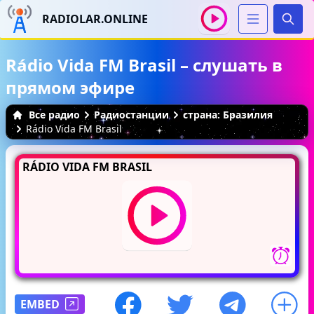
RADIOLAR.ONLINE
Иска
Rádio Vida FM Brasil – слушать в
прямом эфире
Все радио
Радиостанции
страна: Бразилия
Rádio Vida FM Brasil
RÁDIO VIDA FM BRASIL
EMBED