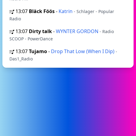
13:07
Bläck Föös
-
Katrin
- Schlager - Popular
Radio
13:07
Dirty talk
-
WYNTER GORDON
- Radio
SCOOP - PowerDance
13:07
Tujamo
-
Drop That Low (When I Dip)
-
Das1_Radio