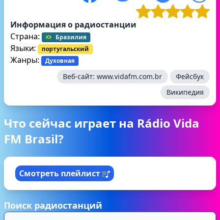
Информация о радиостанции
Страна:
Бразилия
Языки:
португальский
Жанры:
Духовная
Веб-сайт:
www.vidafm.com.br
Фейсбук
Википедия
Что сейчас играет на Rádio Vida
FM Brasil?
Смотреть плейлист
Поиск радиостанций