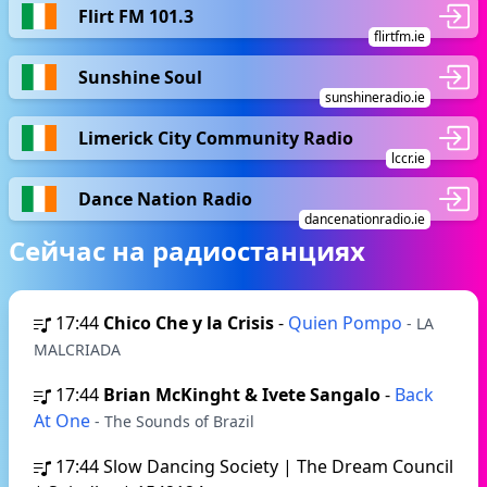
Flirt FM 101.3
flirtfm.ie
Sunshine Soul
sunshineradio.ie
Limerick City Community Radio
lccr.ie
Dance Nation Radio
dancenationradio.ie
Сейчас на радиостанциях
17:44
Chico Che y la Crisis
-
Quien Pompo
- LA
MALCRIADA
17:44
Brian McKinght & Ivete Sangalo
-
Back
At One
- The Sounds of Brazil
17:44
Slow Dancing Society | The Dream Council