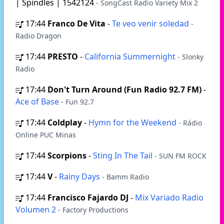
| Spindles | 1542124
- SongCast Radio Variety Mix 2
17:44
Franco De Vita
-
Te veo venir soledad
-
Radio Dragon
17:44
PRESTO
-
California Summernight
- Slonky
Radio
17:44
Don't Turn Around (Fun Radio 92.7 FM)
-
Ace of Base
- Fun 92.7
17:44
Coldplay
-
Hymn for the Weekend
- Rádio
Online PUC Minas
17:44
Scorpions
-
Sting In The Tail
- SUN FM ROCK
17:44
V
-
Rainy Days
- Bamm Radio
17:44
Francisco Fajardo DJ
-
Mix Variado Radio
Volumen 2
- Factory Productions