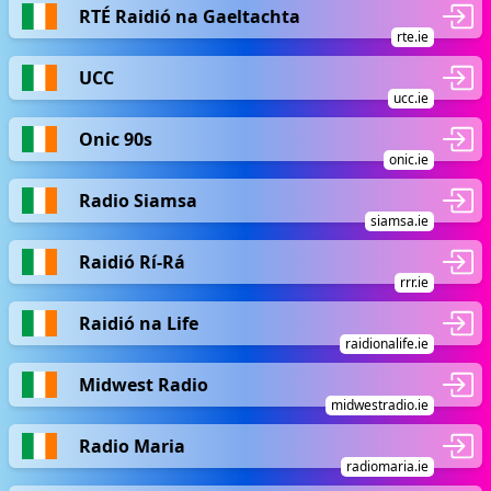
RTÉ Raidió na Gaeltachta
rte.ie
UCC
ucc.ie
Onic 90s
onic.ie
Radio Siamsa
siamsa.ie
Raidió Rí-Rá
rrr.ie
Raidió na Life
raidionalife.ie
Midwest Radio
midwestradio.ie
Radio Maria
radiomaria.ie