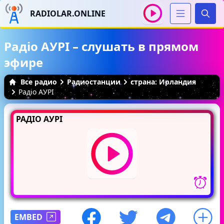
RADIOLAR.ONLINE
Иска
Радіо АУРІ – слушать в прямом
эфире
Все радио
Радиостанции
страна: Ирландия
Радіо АУРІ
РАДІО АУРІ
EMBED