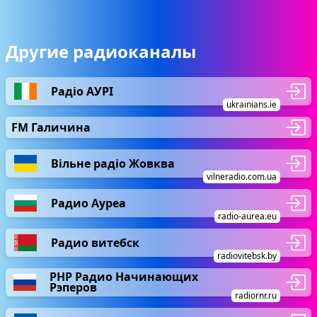
Другие радиоканалы
Радіо АУРІ
ukrainians.ie
FM Галичина
Вільне радіо Жовква
vilneradio.com.ua
Радио Ауреа
radio-aurea.eu
Радио витебск
radiovitebsk.by
РНР Радио Начинающих
Рэперов
radiornr.ru