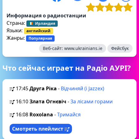
Информация о радиостанции
Страна:
Ирландия
Языки:
английский
Жанры:
Популярная
Веб-сайт:
www.ukrainians.ie
Фейсбук
Что сейчас играет на Радіо АУРІ?
17:45
Друга Ріка
-
Відчиняй (і Jazzex)
16:10
Злата Огнєвіч
-
За лісами горами
16:08
Roxolana
-
Тримайся
Смотреть плейлист