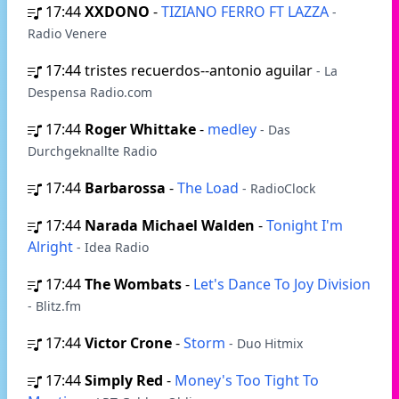
17:44
XXDONO
-
TIZIANO FERRO FT LAZZA
-
Radio Venere
17:44
tristes recuerdos--antonio aguilar
- La
Despensa Radio.com
17:44
Roger Whittake
-
medley
- Das
Durchgeknallte Radio
17:44
Barbarossa
-
The Load
- RadioClock
17:44
Narada Michael Walden
-
Tonight I'm
Alright
- Idea Radio
17:44
The Wombats
-
Let's Dance To Joy Division
- Blitz.fm
17:44
Victor Crone
-
Storm
- Duo Hitmix
17:44
Simply Red
-
Money's Too Tight To