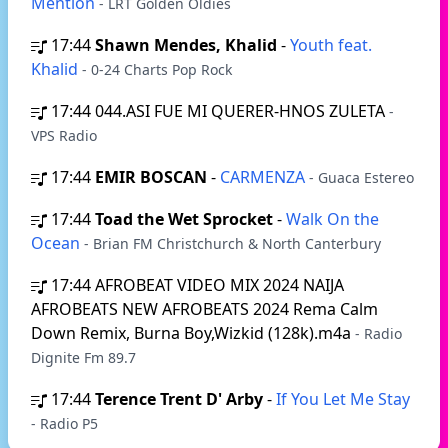
Mention
- LRT Golden Oldies
17:44
Shawn Mendes, Khalid
-
Youth feat.
Khalid
- 0-24 Charts Pop Rock
17:44
044.ASI FUE MI QUERER-HNOS ZULETA
-
VPS Radio
17:44
EMIR BOSCAN
-
CARMENZA
- Guaca Estereo
17:44
Toad the Wet Sprocket
-
Walk On the
Ocean
- Brian FM Christchurch & North Canterbury
17:44
AFROBEAT VIDEO MIX 2024 NAIJA
AFROBEATS NEW AFROBEATS 2024 Rema Calm
Down Remix, Burna Boy,Wizkid (128k).m4a
- Radio
Dignite Fm 89.7
17:44
Terence Trent D' Arby
-
If You Let Me Stay
- Radio P5