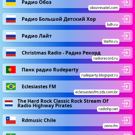
Радио Обоз
obozrevatel.com
Радио Большой Детский Хор
bdh.ru
Радио Лайт
litefm.ru
Christmas Radio - Радио Рекорд
radiorecord.ru
Панк радио Rudeparty
rudeparty.blogspot.ru
Eclesiastes FM
eclesiastesfm.zdx.com.br
The Hard Rock Classic Rock Stream Of
Radio Highway Pirates
radiohp.net
Rdmusic Chile
zeno.fm