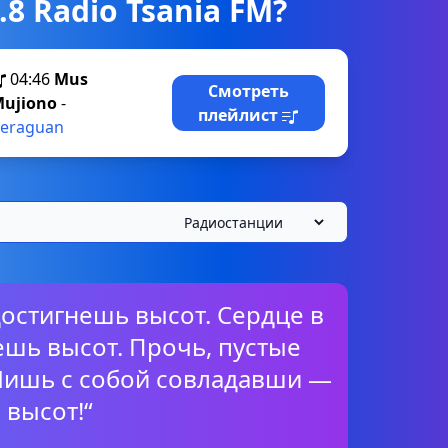
.8 Radio Tsania FM?
04:46
Mus
Смотреть
ujiono
-
плейлист
eraguan
стигнешь высот. Сердце в
шь высот. Прочь, пустые
Лишь с собой совладавши —
 высот!“