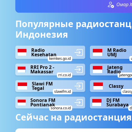
Омар 
Популярные радиостанц
Индонезия
Radio
M Radio
Kesehatan
UMJ
kemkes.go.id
RRI Pro 2 -
Jateng
Makassar
Radio
rri.co.id
jatengp
Slawi FM
Classy
Tegal
slawifm.id
class
Sonora FM
DJ FM
Pontianak
Surabaya
sonora.co.id
d
Сейчас на радиостанция