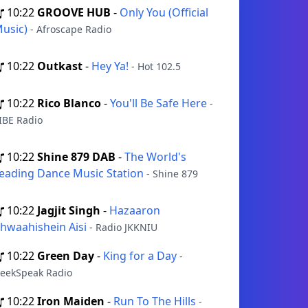
10:22
GROOVE HUB
-
Only You (Official
usic)
- Afroscape Radio
10:22
Outkast
-
Hey Ya!
- Hot 102.5
10:22
Rico Blanco
-
You'll Be Safe Here
-
IBE Radio
10:22
Shine 879 DAB
-
The World's
eading Dance Music Station
- Shine 879
10:22
Jagjit Singh
-
Hazaaron
hwaahishein Aisi
- Radio JKKNIU
10:22
Green Day
-
King for a Day
-
eekSpeak Radio
10:22
Iron Maiden
-
Run To The Hills
-