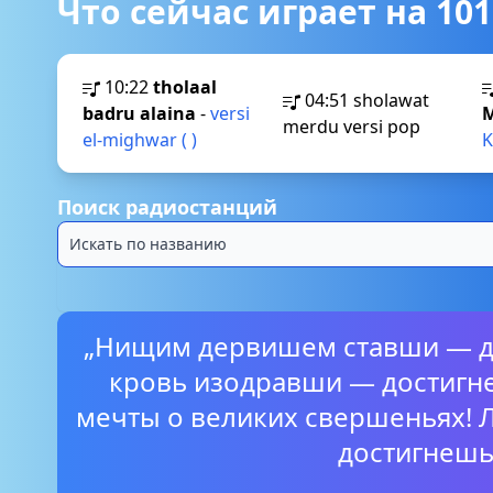
Что сейчас играет на 101
10:22
tholaal
04:51
sholawat
badru alaina
-
versi
M
merdu versi pop
el-mighwar ( )
K
Поиск радиостанций
„Нищим дервишем ставши — до
кровь изодравши — достигне
мечты о великих свершеньях! 
достигнешь