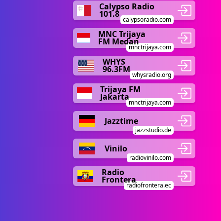
Calypso Radio
101.8
calypsoradio.com
MNC Trijaya
FM Medan
mnctrijaya.com
WHYS
96.3FM
whysradio.org
Trijaya FM
Jakarta
mnctrijaya.com
Jazztime
jazzstudio.de
Vinilo
radiovinilo.com
Radio
Frontera
radiofrontera.ec