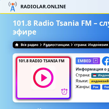
RADIOLAR.ONLINE
101.8 Radio Tsania FM – 
эфире
Все радио
Радиостанции
страна: Индонезия
101.8 RADIO TSANIA FM
EMBED
Информация о 
Страна:
Индон
Языки:
индонезий
Жанры:
Рок
По