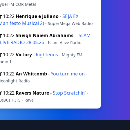
yberFM COR Metal
10:22
Henrique e Juliano
-
SEJA EX
Manifesto Musical 2)
- SuperMega Web Radio
10:22
Sheigh Naiem Abrahams
-
ISLAM
LIVE RADIO 28.05.26
- Islam Alive Radio
10:22
Victory
-
Righteous
- Mighty FM
adio 1
10:22
An Whitcomb
-
You turn me on
-
oonlight-Radio
10:22
Ravers Nature
-
Stop Scratchin'
-
0s90s HITS - Rave