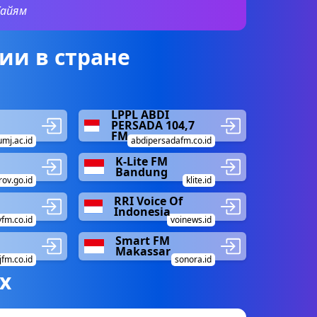
Хайям
ии в стране
LPPL ABDI
PERSADA 104,7
FM
umj.ac.id
abdipersadafm.co.id
K-Lite FM
Bandung
rov.go.id
klite.id
RRI Voice Of
Indonesia
yfm.co.id
voinews.id
Smart FM
Makassar
jfm.co.id
sonora.id
х