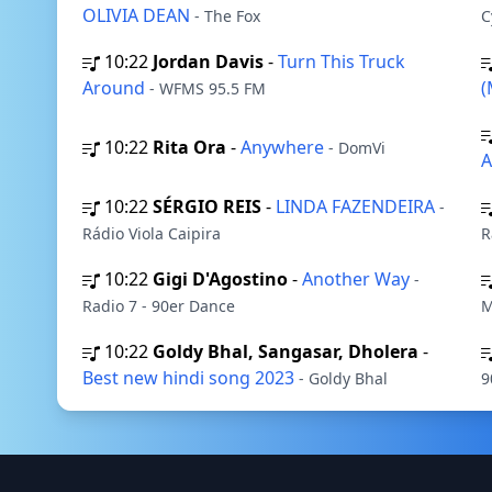
OLIVIA DEAN
- The Fox
C
10:22
Jordan Davis
-
Turn This Truck
Around
(
- WFMS 95.5 FM
10:22
Rita Ora
-
Anywhere
- DomVi
A
10:22
SÉRGIO REIS
-
LINDA FAZENDEIRA
-
Rádio Viola Caipira
R
10:22
Gigi D'Agostino
-
Another Way
-
Radio 7 - 90er Dance
M
10:22
Goldy Bhal, Sangasar, Dholera
-
Best new hindi song 2023
- Goldy Bhal
9