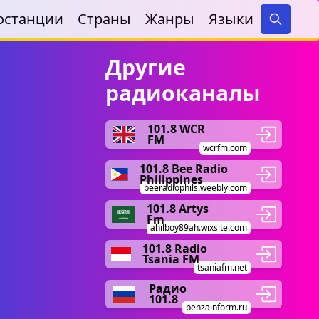
останции
Страны
Жанры
Языки
Search
Другие
радиоканалы
101.8 WCR
FM
wcrfm.com
101.8 Bee Radio
Philippines
beeradiophils.weebly.com
101.8 Artys
Fm
ahilboy89ah.wixsite.com
101.8 Radio
Tsania FM
tsaniafm.net
Радио
101.8
penzainform.ru