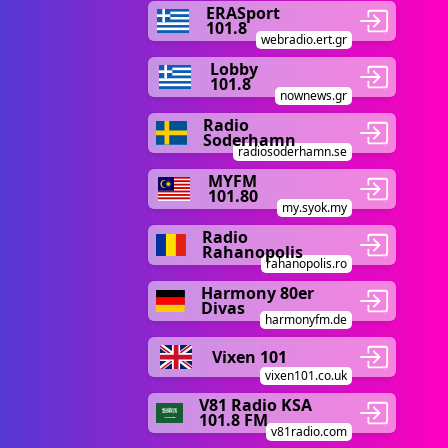
ERASport
101.8
webradio.ert.gr
Lobby
101.8
nownews.gr
Radio
Soderhamn
radiosoderhamn.se
MYFM
101.80
my.syok.my
Radio
Rahanopolis
rahanopolis.ro
Harmony 80er
Divas
harmonyfm.de
Vixen 101
vixen101.co.uk
V81 Radio KSA
101.8 FM
v81radio.com