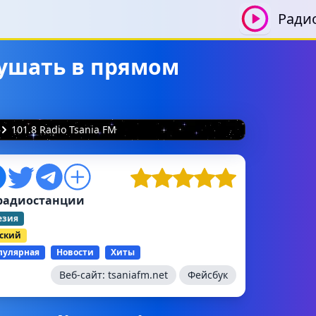
Ради
слушать в прямом
101.8 Radio Tsania FM
радиостанции
езия
ский
пулярная
Новости
Хиты
Веб-сайт:
tsaniafm.net
Фейсбук