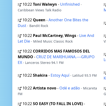
10:22
Toni Walwyn
-
Unfinished
-
M
Caribbean Views Talk Radio
10:22
Queen
-
Another One Bites the
Dust
- Bandit Rock
10:22
Paul McCartney, Wings
-
Live And
Let Die
- Miled Music Classic Rock
V
10:22
CORRIDOS MAS FAMOSOS DEL
MUNDO
-
CRUZ DE MARIHUANA.----GRUPO
L
EX
- Lanceros Stereo 94.1 FM
10:22
Shakira
-
Estoy Aquí
- Latitud 93.5 FM
K
10:22
Artista novo
-
Odé e adão
- Micareta
FM
G
10:22
SO EASY (TO FALL IN LOVE)
-