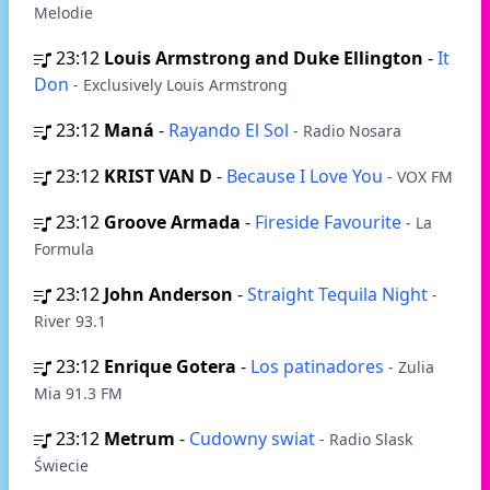
Melodie
23:12
Louis Armstrong and Duke Ellington
-
It
Don
- Exclusively Louis Armstrong
23:12
Maná
-
Rayando El Sol
- Radio Nosara
23:12
KRIST VAN D
-
Because I Love You
- VOX FM
23:12
Groove Armada
-
Fireside Favourite
- La
Formula
23:12
John Anderson
-
Straight Tequila Night
-
River 93.1
23:12
Enrique Gotera
-
Los patinadores
- Zulia
Mia 91.3 FM
23:12
Metrum
-
Cudowny swiat
- Radio Slask
Świecie