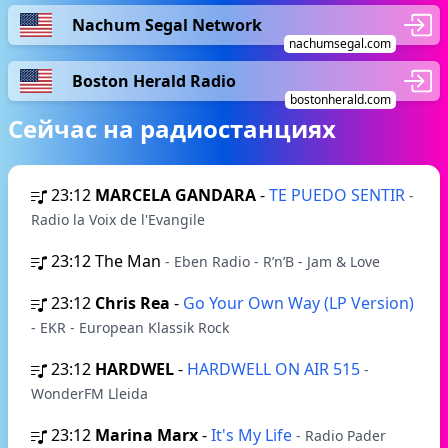
Nachum Segal Network
nachumsegal.com
Boston Herald Radio
bostonherald.com
Сейчас на радиостанциях
23:12
MARCELA GANDARA
-
TE PUEDO SENTIR
-
Radio la Voix de l'Evangile
23:12
The Man
- Eben Radio - R’n’B - Jam & Love
23:12
Chris Rea
-
Go Your Own Way (LP Version)
- EKR - European Klassik Rock
23:12
HARDWEL
-
HARDWELL ON AIR 515
-
WonderFM Lleida
23:12
Marina Marx
-
It's My Life
- Radio Pader