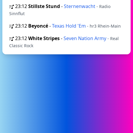
23:12
Stillste Stund
-
Sternenwacht
- Radio
Sinnflut
23:12
Beyoncé
-
Texas Hold 'Em
- hr3 Rhein-Main
23:12
White Stripes
-
Seven Nation Army
- Real
Classic Rock