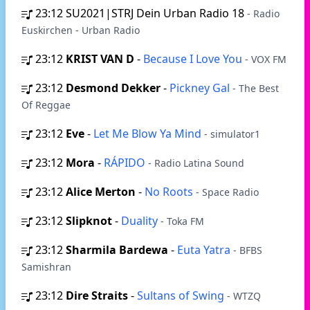
23:12
SU2021|STRJ Dein Urban Radio 18
- Radio
Euskirchen - Urban Radio
23:12
KRIST VAN D
-
Because I Love You
- VOX FM
23:12
Desmond Dekker
-
Pickney Gal
- The Best
Of Reggae
23:12
Eve
-
Let Me Blow Ya Mind
- simulator1
23:12
Mora
-
RÁPIDO
- Radio Latina Sound
23:12
Alice Merton
-
No Roots
- Space Radio
23:12
Slipknot
-
Duality
- Toka FM
23:12
Sharmila Bardewa
-
Euta Yatra
- BFBS
Samishran
23:12
Dire Straits
-
Sultans of Swing
- WTZQ