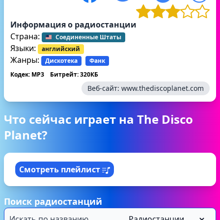
Информация о радиостанции
Страна:
Соединенные Штаты
Языки:
английский
Жанры:
Дискотека
Фанк
Кодек: MP3
Битрейт: 320КБ
Веб-сайт:
www.thediscoplanet.com
Что сейчас играет на The Disco
Planet?
Смотреть плейлист
Поиск радиостанций