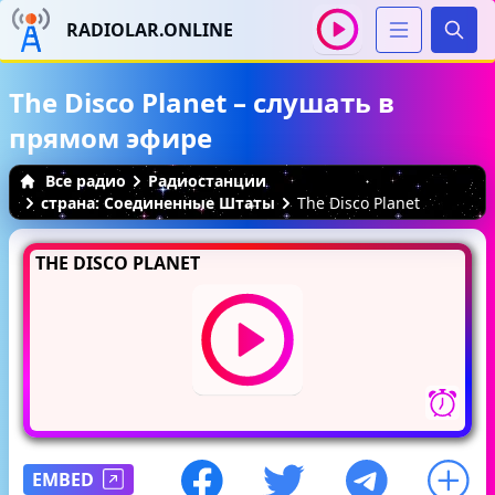
RADIOLAR.ONLINE
Иска
The Disco Planet – слушать в
прямом эфире
Все радио
Радиостанции
страна: Соединенные Штаты
The Disco Planet
THE DISCO PLANET
EMBED