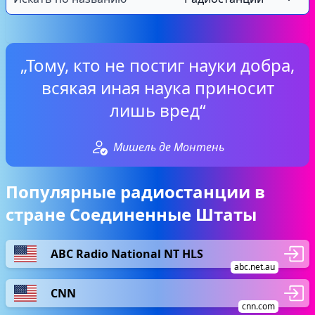
„Тому, кто не постиг науки добра,
всякая иная наука приносит
лишь вред“
Мишель де Монтень
Популярные радиостанции в
стране Соединенные Штаты
ABC Radio National NT HLS
abc.net.au
CNN
cnn.com