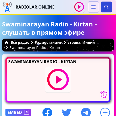
RADIOLAR.ONLINE
Иска
Swaminarayan Radio - Kirtan –
слушать в прямом эфире
Все радио
Радиостанции
страна: Индия
Swaminarayan Radio - Kirtan
SWAMINARAYAN RADIO - KIRTAN
EMBED