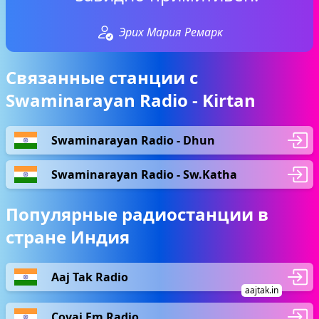
Эрих Мария Ремарк
Связанные станции с
Swaminarayan Radio - Kirtan
Swaminarayan Radio - Dhun
Swaminarayan Radio - Sw.Katha
Популярные радиостанции в
стране Индия
Aaj Tak Radio
aajtak.in
Covai Fm Radio