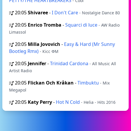
PETTY/THE HEARTBREAKERS
- Cool
20:05
Shivaree
-
I Don't Care
- Nostalgie Dance 80
20:05
Enrico Tromba
-
Squarci di luce
- AW Radio
Limassol
20:05
Milla Jovovich
-
Easy & Hard (Mr Sunny
Bootleg Rmx)
- Кісс ФМ
20:05
Jennifer
-
Trinidad Cardona
- All Music All
Artist Radio
20:05
Flickan Och Kråkan
-
Timbuktu
- Mix
Megapol
20:05
Katy Perry
-
Hot N Cold
- Helia - Hits 2016