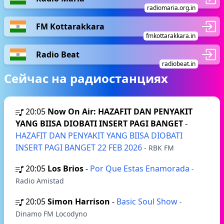
radiomaria.org.in
FM Kottarakkara
fmkottarakkara.in
Radio Beat
radiobeat.in
Сейчас на радиостанциях
20:05
Now On Air: HAZAFIT DAN PENYAKIT
YANG BIISA DIOBATI INSERT PAGI BANGET
-
HAZAFIT DAN PENYAKIT YANG BIISA DIOBATI
INSERT PAGI BANGET 22 FEB 2026
- RBK FM
20:05
Los Brios
-
Por Que Estas Enamorada
-
Radio Amistad
20:05
Simon Harrison
-
Basic Soul Show
-
Dinamo FM Locodyno