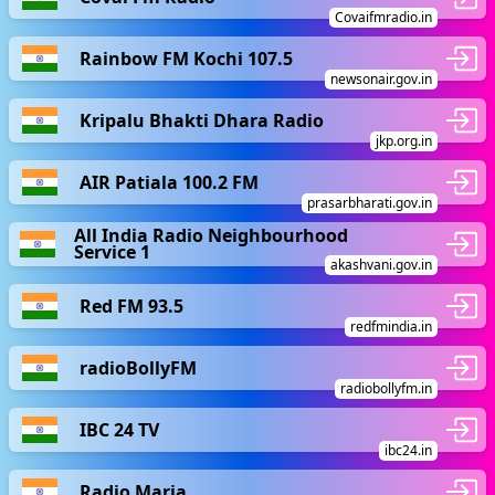
Covaifmradio.in
Rainbow FM Kochi 107.5
newsonair.gov.in
Kripalu Bhakti Dhara Radio
jkp.org.in
AIR Patiala 100.2 FM
prasarbharati.gov.in
All India Radio Neighbourhood
Service 1
akashvani.gov.in
Red FM 93.5
redfmindia.in
radioBollyFM
radiobollyfm.in
IBC 24 TV
ibc24.in
Radio Maria