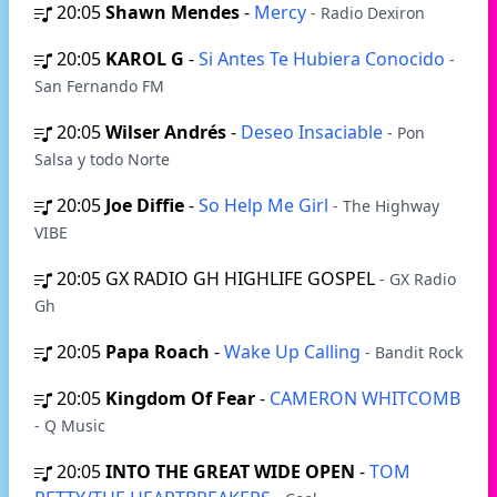
20:05
Shawn Mendes
-
Mercy
- Radio Dexiron
20:05
KAROL G
-
Si Antes Te Hubiera Conocido
-
San Fernando FM
20:05
Wilser Andrés
-
Deseo Insaciable
- Pon
Salsa y todo Norte
20:05
Joe Diffie
-
So Help Me Girl
- The Highway
VIBE
20:05
GX RADIO GH HIGHLIFE GOSPEL
- GX Radio
Gh
20:05
Papa Roach
-
Wake Up Calling
- Bandit Rock
20:05
Kingdom Of Fear
-
CAMERON WHITCOMB
- Q Music
20:05
INTO THE GREAT WIDE OPEN
-
TOM