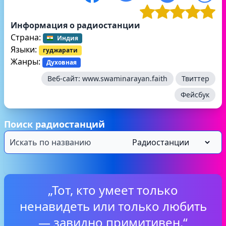
Информация о радиостанции
Страна:
Индия
Языки:
гуджарати
Жанры:
Духовная
Веб-сайт:
www.swaminarayan.faith
Твиттер
Фейсбук
Поиск радиостанций
„Тот, кто умеет только
ненавидеть или только любить
— завидно примитивен.“