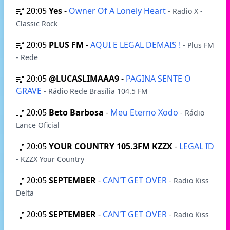
20:05
Yes
-
Owner Of A Lonely Heart
- Radio X -
Classic Rock
20:05
PLUS FM
-
AQUI E LEGAL DEMAIS !
- Plus FM
- Rede
20:05
@LUCASLIMAAA9
-
PAGINA SENTE O
GRAVE
- Rádio Rede Brasília 104.5 FM
20:05
Beto Barbosa
-
Meu Eterno Xodo
- Rádio
Lance Oficial
20:05
YOUR COUNTRY 105.3FM KZZX
-
LEGAL ID
- KZZX Your Country
20:05
SEPTEMBER
-
CAN'T GET OVER
- Radio Kiss
Delta
20:05
SEPTEMBER
-
CAN'T GET OVER
- Radio Kiss