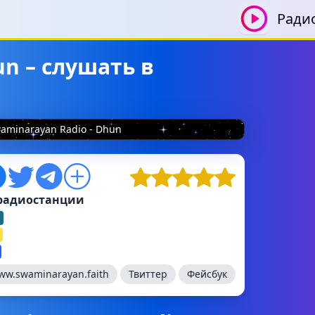
Ради
un – слушать в
aminarayan Radio - Dhun
радиостанции
ww.swaminarayan.faith
Твиттер
Фейсбук