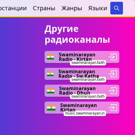
останции
Страны
Жанры
Языки
Search
Другие
радиоканалы
Swaminarayan
Radio - Kirtan
swaminarayan.faith
Swaminarayan
Radio - Sw.Katha
swaminarayan.faith
Swaminarayan
Radio - Dhun
swaminarayan.faith
Swaminarayan
Kirtan
music.swaminarayan.in