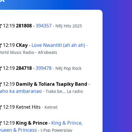
12:19
281808
-
394357
- NRJ Hits 2025
12:19
CKay
-
Love Nwantiti (ah ah ah)
-
orld Music Radio - Afrobeats
12:19
284718
-
399478
- NRJ Pop Rock
12:19
Damily & Toliara Tsapiky Band
-
aho ka ambaranao
- Tiako be... La radio
12:19
Ketnet Hits
- Ketnet
12:19
King & Prince
-
King & Prince,
ueen & Princess
- J-Pop Powerplay