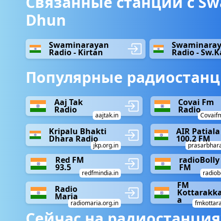
Связанные станции с Swa
Dhun
Swaminarayan
Swaminara
Radio - Kirtan
Radio - Sw.
Популярные радиостанц
Aaj Tak
Covai Fm
Radio
Radio
aajtak.in
Covaifm
Kripalu Bhakti
AIR Patiala
Dhara Radio
100.2 FM
jkp.org.in
prasarbhara
Red FM
radioBolly
93.5
FM
redfmindia.in
radiob
FM
Radio
Kottarakk
Maria
a
radiomaria.org.in
fmkottara
Сейчас на радиостанция