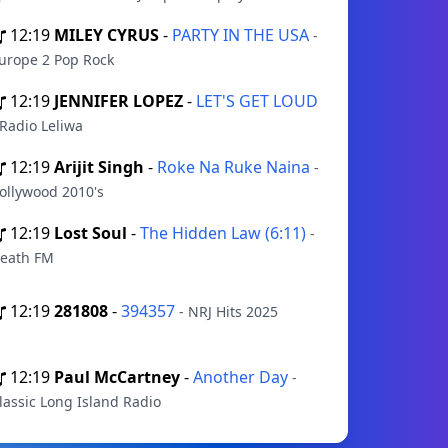
12:19
MILEY CYRUS
-
PARTY IN THE USA
-
urope 2 Pop Rock
12:19
JENNIFER LOPEZ
-
LET'S GET LOUD
 Radio Leliwa
12:19
Arijit Singh
-
Roke Na Ruke Naina
-
ollywood 2010's
12:19
Lost Soul
-
The Hidden Law (6:11)
-
eath FM
12:19
281808
-
394357
- NRJ Hits 2025
12:19
Paul McCartney
-
Another Day
-
lassic Long Island Radio