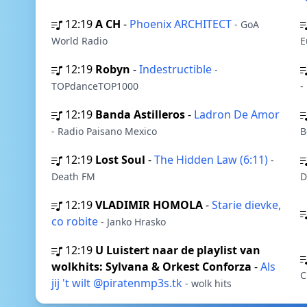
12:19
A CH
-
Phoenix ARCHITECT
- GoA
World Radio
E
12:19
Robyn
-
Indestructible
-
TOPdanceTOP1000
-
12:19
Banda Astilleros
-
Ladron De Amor
- Radio Paisano Mexico
B
12:19
Lost Soul
-
The Hidden Law (6:11)
-
Death FM
D
12:19
VLADIMIR HOMOLA
-
Starie dievke,
co robite
- Janko Hrasko
12:19
U Luistert naar de playlist van
wolkhits: Sylvana & Orkest Conforza
-
Als
C
jij 't wilt @piratenmp3s.tk
- wolk hits