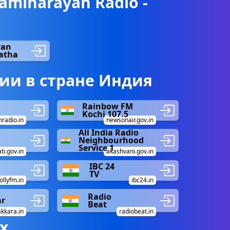
minarayan Radio -
yan
Katha
ии в стране Индия
Rainbow FM
Kochi 107.5
radio.in
newsonair.gov.in
All India Radio
Neighbourhood
Service 1
ti.gov.in
akashvani.gov.in
IBC 24
TV
ollyfm.in
ibc24.in
Radio
ar
Beat
kkara.in
radiobeat.in
х