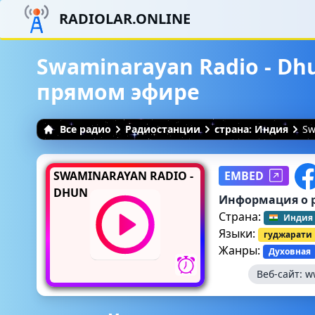
RADIOLAR.ONLINE
Swaminarayan Radio - Dh
прямом эфире
Все радио
Радиостанции
страна: Индия
Sw
SWAMINARAYAN RADIO -
EMBED
DHUN
Информация о 
Страна:
Индия
Языки:
гуджарати
Жанры:
Духовная
Веб-сайт:
w