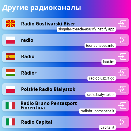
Другие радиоканалы
Radio Gostivarski Biser
singular-treacle-a981f9.netlify.app
radio
teoriachaosu.info
Radio
laut.fm
Rádió+
radioplusz.rf.gd
Polskie Radio Bialystok
radio.bialystok.pl
Radio Bruno Pentasport
Fiorentina
radiobrunotoscana.it
Radio Capital
capital.it