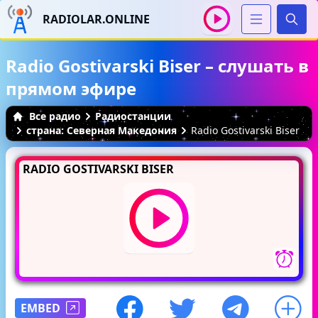
RADIOLAR.ONLINE
Иска
Radio Gostivarski Biser – слушать в
прямом эфире
Все радио
Радиостанции
страна: Северная Македония
Radio Gostivarski Biser
RADIO GOSTIVARSKI BISER
EMBED