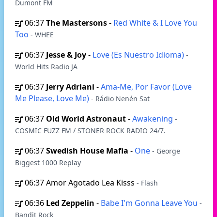
Dumont FM
06:37
The Mastersons
-
Red White & I Love You
Too
- WHEE
06:37
Jesse & Joy
-
Love (Es Nuestro Idioma)
-
World Hits Radio JA
06:37
Jerry Adriani
-
Ama-Me, Por Favor (Love
Me Please, Love Me)
- Rádio Nenén Sat
06:37
Old World Astronaut
-
Awakening
-
COSMIC FUZZ FM / STONER ROCK RADIO 24/7.
06:37
Swedish House Mafia
-
One
- George
Biggest 1000 Replay
06:37
Amor Agotado Lea Kisss
- Flash
06:36
Led Zeppelin
-
Babe I'm Gonna Leave You
-
Bandit Rock