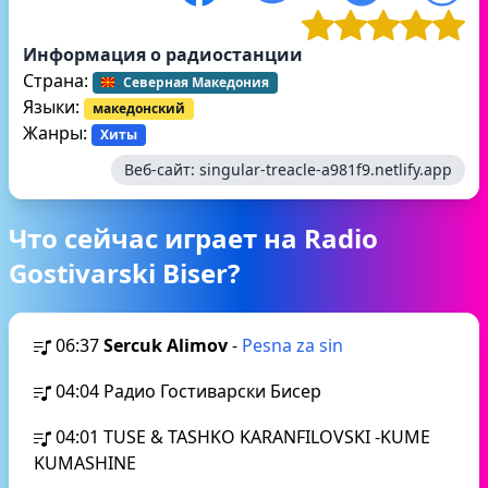
Информация о радиостанции
Страна:
Северная Македония
Языки:
македонский
Жанры:
Хиты
Веб-сайт:
singular-treacle-a981f9.netlify.app
Что сейчас играет на Radio
Gostivarski Biser?
06:37
Sercuk Alimov
-
Pesna za sin
04:04
Радио Гостиварски Бисер
04:01
TUSE & TASHKO KARANFILOVSKI -KUME
KUMASHINE