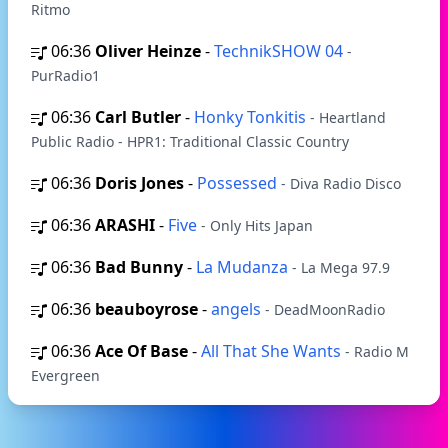
Ritmo
06:36
Oliver Heinze
-
TechnikSHOW 04
-
PurRadio1
06:36
Carl Butler
-
Honky Tonkitis
- Heartland
Public Radio - HPR1: Traditional Classic Country
06:36
Doris Jones
-
Possessed
- Diva Radio Disco
06:36
ARASHI
-
Five
- Only Hits Japan
06:36
Bad Bunny
-
La Mudanza
- La Mega 97.9
06:36
beauboyrose
-
angels
- DeadMoonRadio
06:36
Ace Of Base
-
All That She Wants
- Radio M
Evergreen