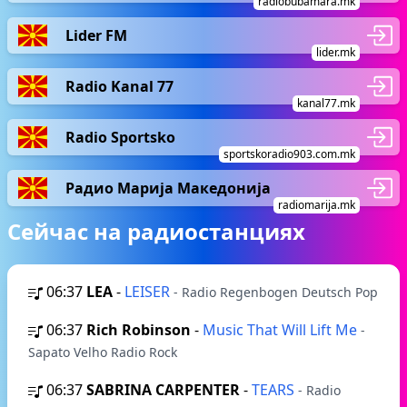
radiobubamara.mk
Lider FM
lider.mk
Radio Kanal 77
kanal77.mk
Radio Sportsko
sportskoradio903.com.mk
Радио Марија Македонија
radiomarija.mk
Сейчас на радиостанциях
06:37
LEA
-
LEISER
- Radio Regenbogen Deutsch Pop
06:37
Rich Robinson
-
Music That Will Lift Me
-
Sapato Velho Radio Rock
06:37
SABRINA CARPENTER
-
TEARS
- Radio