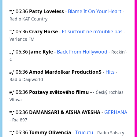
06:36
Patty Loveless
-
Blame It On Your Heart
-
Radio KAT Country
06:36
Crazy Horse
-
Et surtout ne m'oublie pas
-
Variance FM
06:36
Jame Kyle
-
Back From Hollywood
- Rockin'-
C
06:36
Amod Mardolkar ProductionS
-
Hits
-
Radio Daijiworld
06:36
Postavy světového filmu
-
- Český rozhlas
Vltava
06:36
DAMANSARI & AISHA AYESHA
-
GERHANA
- Ria 897
06:36
Tommy Olivencia
-
Trucutu
- Radio Salsa y