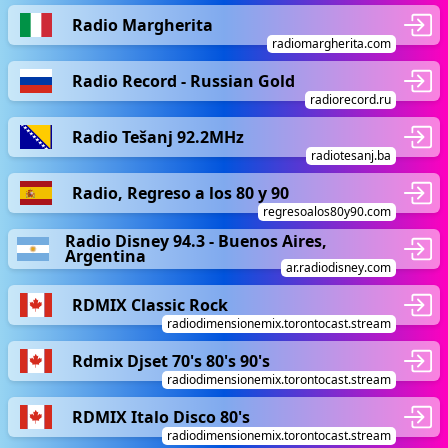
Radio Margherita
radiomargherita.com
Radio Record - Russian Gold
radiorecord.ru
Radio Tešanj 92.2MHz
radiotesanj.ba
Radio, Regreso a los 80 y 90
regresoalos80y90.com
Radio Disney 94.3 - Buenos Aires,
Argentina
ar.radiodisney.com
RDMIX Classic Rock
radiodimensionemix.torontocast.stream
Rdmix Djset 70's 80's 90's
radiodimensionemix.torontocast.stream
RDMIX Italo Disco 80's
radiodimensionemix.torontocast.stream