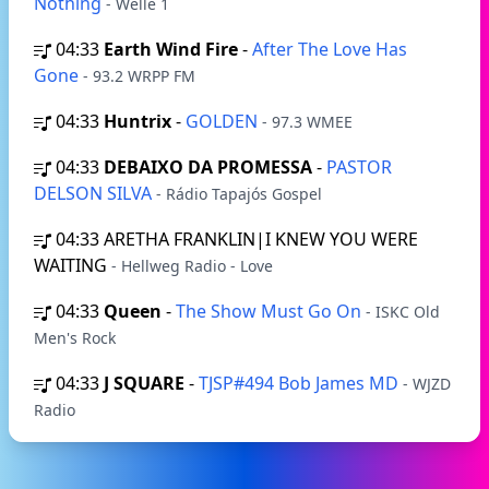
Nothing
- Welle 1
04:33
Earth Wind Fire
-
After The Love Has
Gone
- 93.2 WRPP FM
04:33
Huntrix
-
GOLDEN
- 97.3 WMEE
04:33
DEBAIXO DA PROMESSA
-
PASTOR
DELSON SILVA
- Rádio Tapajós Gospel
04:33
ARETHA FRANKLIN|I KNEW YOU WERE
WAITING
- Hellweg Radio - Love
04:33
Queen
-
The Show Must Go On
- ISKC Old
Men's Rock
04:33
J SQUARE
-
TJSP#494 Bob James MD
- WJZD
Radio