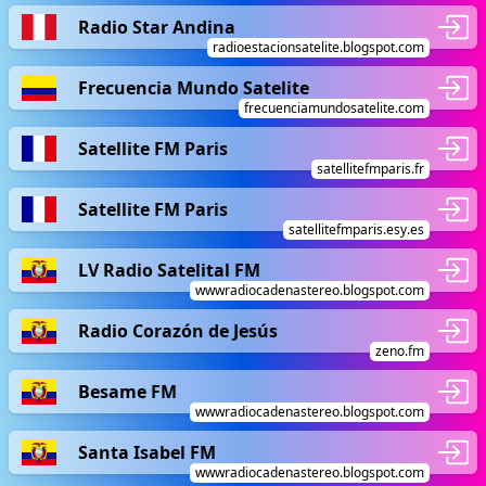
Radio Star Andina
radioestacionsatelite.blogspot.com
Frecuencia Mundo Satelite
frecuenciamundosatelite.com
Satellite FM Paris
satellitefmparis.fr
Satellite FM Paris
satellitefmparis.esy.es
LV Radio Satelital FM
wwwradiocadenastereo.blogspot.com
Radio Corazón de Jesús
zeno.fm
Besame FM
wwwradiocadenastereo.blogspot.com
Santa Isabel FM
wwwradiocadenastereo.blogspot.com