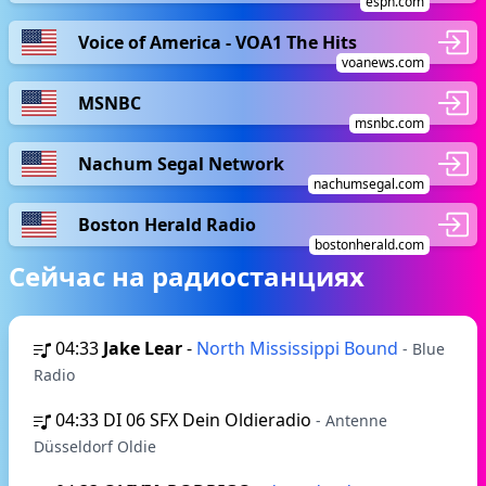
espn.com
Voice of America - VOA1 The Hits
voanews.com
MSNBC
msnbc.com
Nachum Segal Network
nachumsegal.com
Boston Herald Radio
bostonherald.com
Сейчас на радиостанциях
04:33
Jake Lear
-
North Mississippi Bound
- Blue
Radio
04:33
DI 06 SFX Dein Oldieradio
- Antenne
Düsseldorf Oldie