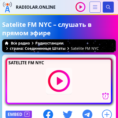
RADIOLAR.ONLINE
Иска
Satelite FM NYC – слушать в
прямом эфире
Все радио
Радиостанции
страна: Соединенные Штаты
Satelite FM NYC
SATELITE FM NYC
EMBED