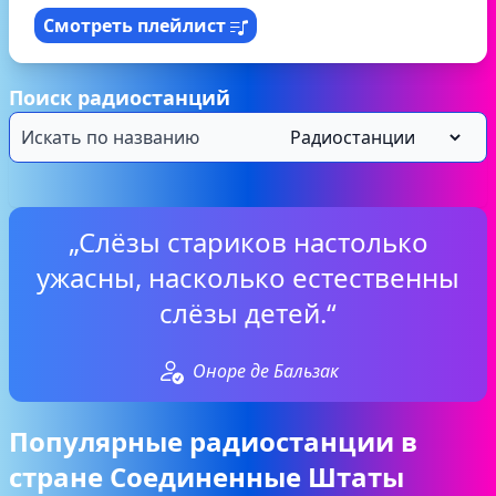
Смотреть плейлист
Поиск радиостанций
„Слёзы стариков настолько
ужасны, насколько естественны
слёзы детей.“
Оноре де Бальзак
Популярные радиостанции в
стране Соединенные Штаты