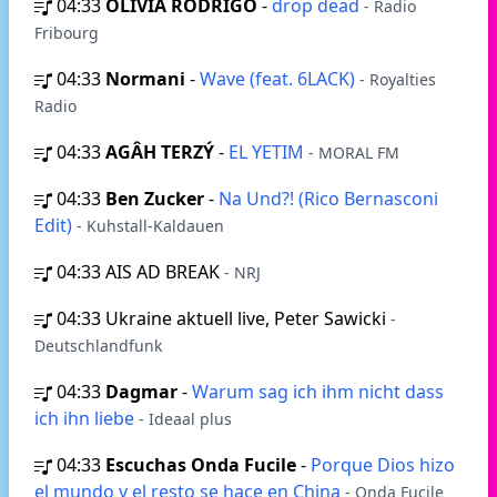
04:33
OLIVIA RODRIGO
-
drop dead
- Radio
Fribourg
04:33
Normani
-
Wave (feat. 6LACK)
- Royalties
Radio
04:33
AGÂH TERZÝ
-
EL YETIM
- MORAL FM
04:33
Ben Zucker
-
Na Und?! (Rico Bernasconi
Edit)
- Kuhstall-Kaldauen
04:33
AIS AD BREAK
- NRJ
04:33
Ukraine aktuell live, Peter Sawicki
-
Deutschlandfunk
04:33
Dagmar
-
Warum sag ich ihm nicht dass
ich ihn liebe
- Ideaal plus
04:33
Escuchas Onda Fucile
-
Porque Dios hizo
el mundo y el resto se hace en China
- Onda Fucile