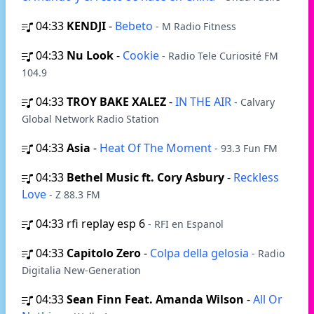
04:33
KENDJI
-
Bebeto
- M Radio Fitness
04:33
Nu Look
-
Cookie
- Radio Tele Curiosité FM
104.9
04:33
TROY BAKE XALEZ
-
IN THE AIR
- Calvary
Global Network Radio Station
04:33
Asia
-
Heat Of The Moment
- 93.3 Fun FM
04:33
Bethel Music ft. Cory Asbury
-
Reckless
Love
- Z 88.3 FM
04:33
rfi replay esp 6
- RFI en Espanol
04:33
Capitolo Zero
-
Colpa della gelosia
- Radio
Digitalia New-Generation
04:33
Sean Finn Feat. Amanda Wilson
-
All Or