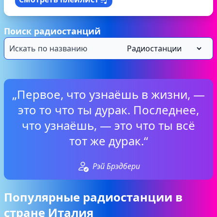
Поиск радиостанций
„Первое, что узнаёшь в жизни, —
это то что ты дурак. Последнее,
что узнаёшь, — это что ты всё
тот же дурак.“
Рэй Брэдбери
Популярные радиостанции в
стране Италия