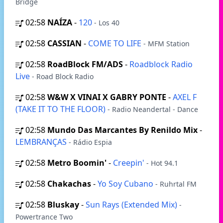
Bridge
02:58
NAÍZA
-
120
- Los 40
02:58
CASSIAN
-
COME TO LIFE
- MFM Station
02:58
RoadBlock FM/ADS
-
Roadblock Radio
Live
- Road Block Radio
02:58
W&W X VINAI X GABRY PONTE
-
AXEL F
(TAKE IT TO THE FLOOR)
- Radio Neandertal - Dance
02:58
Mundo Das Marcantes By Renildo Mix
-
LEMBRANÇAS
- Rádio Espia
02:58
Metro Boomin'
-
Creepin'
- Hot 94.1
02:58
Chakachas
-
Yo Soy Cubano
- Ruhrtal FM
02:58
Bluskay
-
Sun Rays (Extended Mix)
-
Powertrance Two