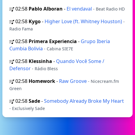
02:58
Pablo Alboran
-
El vendaval
- Beat Radio HD
02:58
Kygo
-
Higher Love (ft. Whitney Houston)
-
Radio Fama
02:58
Primera Experiencia
-
Grupo Iberia
Cumbia Bolivia
- Cabina SIE7E
02:58
Klessinha
-
Quando Você Some /
Defensor
- Rádio Bless
02:58
Homework
-
Raw Groove
- Nicecream.fm
Green
02:58
Sade
-
Somebody Already Broke My Heart
- Exclusively Sade