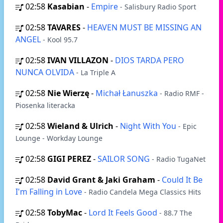
02:58
Kasabian
-
Empire
- Salisbury Radio Sport
02:58
TAVARES
-
HEAVEN MUST BE MISSING AN
ANGEL
- Kool 95.7
02:58
IVAN VILLAZON
-
DIOS TARDA PERO
NUNCA OLVIDA
- La Triple A
02:58
Nie Wierzę
-
Michał Łanuszka
- Radio RMF -
Piosenka literacka
02:58
Wieland & Ulrich
-
Night With You
- Epic
Lounge - Workday Lounge
02:58
GIGI PEREZ
-
SAILOR SONG
- Radio TugaNet
02:58
David Grant & Jaki Graham
-
Could It Be
I'm Falling in Love
- Radio Candela Mega Classics Hits
02:58
TobyMac
-
Lord It Feels Good
- 88.7 The