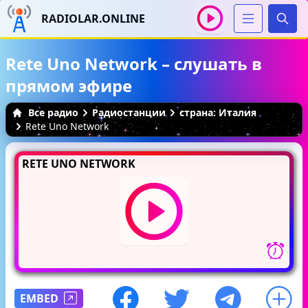
RADIOLAR.ONLINE
Иска
Rete Uno Network – слушать в
прямом эфире
Все радио
Радиостанции
страна: Италия
Rete Uno Network
RETE UNO NETWORK
EMBED