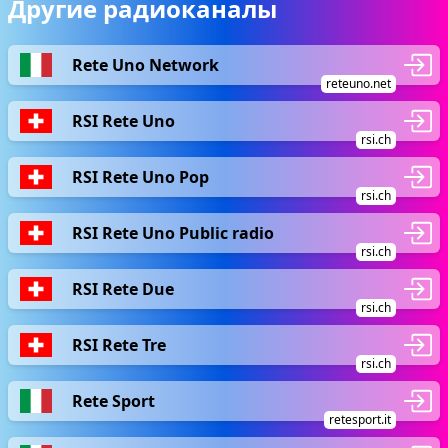
Другие радиоканалы
Rete Uno Network
reteuno.net
RSI Rete Uno
rsi.ch
RSI Rete Uno Pop
rsi.ch
RSI Rete Uno Public radio
rsi.ch
RSI Rete Due
rsi.ch
RSI Rete Tre
rsi.ch
Rete Sport
retesport.it