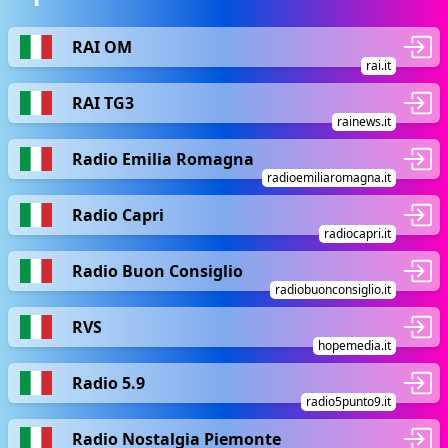
RAI OM
rai.it
RAI TG3
rainews.it
Radio Emilia Romagna
radioemiliaromagna.it
Radio Capri
radiocapri.it
Radio Buon Consiglio
radiobuonconsiglio.it
RVS
hopemedia.it
Radio 5.9
radio5punto9.it
Radio Nostalgia Piemonte