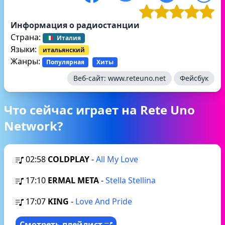
Информация о радиостанции
Страна:
Италия
Языки:
итальянский
Жанры:
Популярная
Хиты
Веб-сайт:
www.reteuno.net
Фейсбук
Что сейчас играет на Rete Uno
Network?
02:58
COLDPLAY
-
All My Love
17:10
ERMAL META
-
Stella Stellina
17:07
KING
-
Love And Pride
Смотреть плейлист