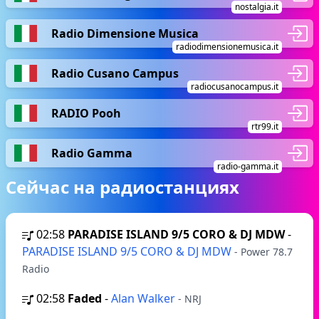
nostalgia.it
Radio Dimensione Musica
radiodimensionemusica.it
Radio Cusano Campus
radiocusanocampus.it
RADIO Pooh
rtr99.it
Radio Gamma
radio-gamma.it
Сейчас на радиостанциях
02:58
PARADISE ISLAND 9/5 CORO & DJ MDW
-
PARADISE ISLAND 9/5 CORO & DJ MDW
- Power 78.7
Radio
02:58
Faded
-
Alan Walker
- NRJ