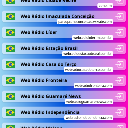
Web Radio Cidade Recife
zeno.fm
Web Rádio Imaculada Conceição
paroquiansconceicao.wixsite.com
Web Rádio Líder
webradioliderfm.com.br
Web Rádio Estação Brasil
webradioestacaobrasil.com.br
Web Rádio Casa do Terço
webradiocasadoterco.com.br
Web Rádio Fronteira
webradiofronteira.com
Web Rádio Guamaré News
webradioguamarenews.com
Web Rádio Independência
webradioindependencia.com