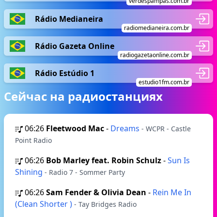
verdespampas.com.br
Rádio Medianeira
radiomedianeira.com.br
Rádio Gazeta Online
radiogazetaonline.com.br
Rádio Estúdio 1
estudio1fm.com.br
Сейчас на радиостанциях
06:26
Fleetwood Mac
-
Dreams
- WCPR - Castle
Point Radio
06:26
Bob Marley feat. Robin Schulz
-
Sun Is
Shining
- Radio 7 - Sommer Party
06:26
Sam Fender & Olivia Dean
-
Rein Me In
(Clean Shorter )
- Tay Bridges Radio