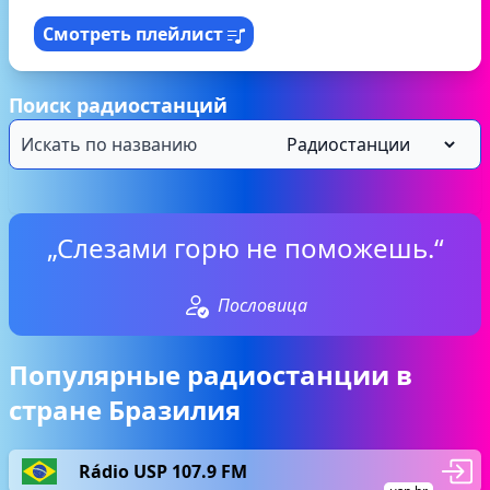
Смотреть плейлист
Поиск радиостанций
„Слезами горю не поможешь.“
Пословица
Популярные радиостанции в
стране Бразилия
Rádio USP 107.9 FM