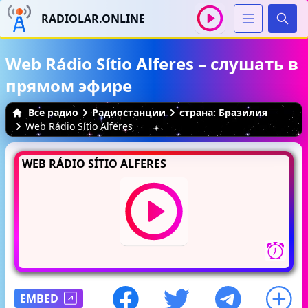
RADIOLAR.ONLINE
Иска
Web Rádio Sítio Alferes – слушать в
прямом эфире
Все радио
Радиостанции
страна: Бразилия
Web Rádio Sítio Alferes
WEB RÁDIO SÍTIO ALFERES
EMBED