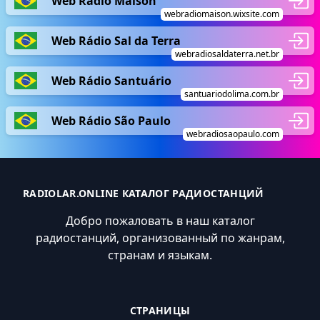
Web Rádio Maison
webradiomaison.wixsite.com
Web Rádio Sal da Terra
webradiosaldaterra.net.br
Web Rádio Santuário
santuariodolima.com.br
Web Rádio São Paulo
webradiosaopaulo.com
RADIOLAR.ONLINE КАТАЛОГ РАДИОСТАНЦИЙ
Добро пожаловать в наш каталог
радиостанций, организованный по жанрам,
странам и языкам.
СТРАНИЦЫ