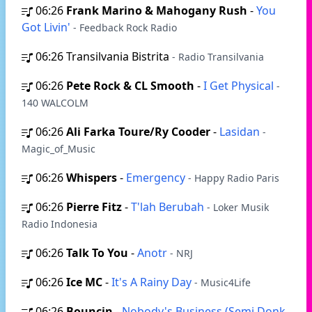
06:26
Frank Marino & Mahogany Rush
-
You
Got Livin'
- Feedback Rock Radio
06:26
Transilvania Bistrita
- Radio Transilvania
06:26
Pete Rock & CL Smooth
-
I Get Physical
-
140 WALCOLM
06:26
Ali Farka Toure/Ry Cooder
-
Lasidan
-
Magic_of_Music
06:26
Whispers
-
Emergency
- Happy Radio Paris
06:26
Pierre Fitz
-
T'lah Berubah
- Loker Musik
Radio Indonesia
06:26
Talk To You
-
Anotr
- NRJ
06:26
Ice MC
-
It's A Rainy Day
- Music4Life
06:26
Bouncin
-
Nobody's Business (Semi Donk