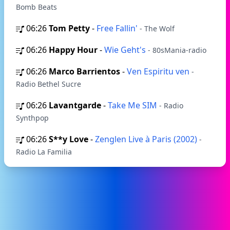
Bomb Beats
06:26
Tom Petty
-
Free Fallin'
- The Wolf
06:26
Happy Hour
-
Wie Geht's
- 80sMania-radio
06:26
Marco Barrientos
-
Ven Espiritu ven
-
Radio Bethel Sucre
06:26
Lavantgarde
-
Take Me SIM
- Radio
Synthpop
06:26
S**y Love
-
Zenglen Live à Paris (2002)
-
Radio La Familia