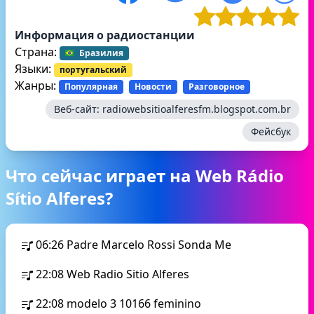
Информация о радиостанции
Страна:
Бразилия
Языки:
португальский
Жанры:
Популярная
Новости
Разговорное
Веб-сайт:
radiowebsitioalferesfm.blogspot.com.br
Фейсбук
Что сейчас играет на Web Rádio
Sítio Alferes?
06:26
Padre Marcelo Rossi Sonda Me
22:08
Web Radio Sitio Alferes
22:08
modelo 3 10166 feminino