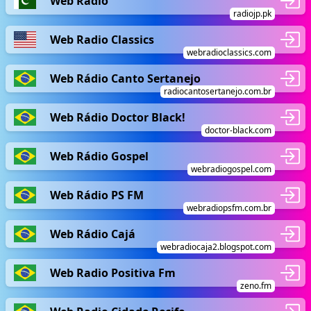
Web Radio
radiojp.pk
Web Radio Classics
webradioclassics.com
Web Rádio Canto Sertanejo
radiocantosertanejo.com.br
Web Rádio Doctor Black!
doctor-black.com
Web Rádio Gospel
webradiogospel.com
Web Rádio PS FM
webradiopsfm.com.br
Web Rádio Cajá
webradiocaja2.blogspot.com
Web Radio Positiva Fm
zeno.fm