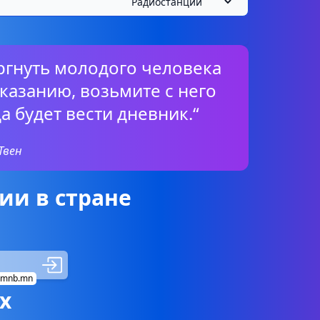
ргнуть молодого человека
казанию, возьмите с него
да будет вести дневник.“
Твен
ии в стране
mnb.mn
х