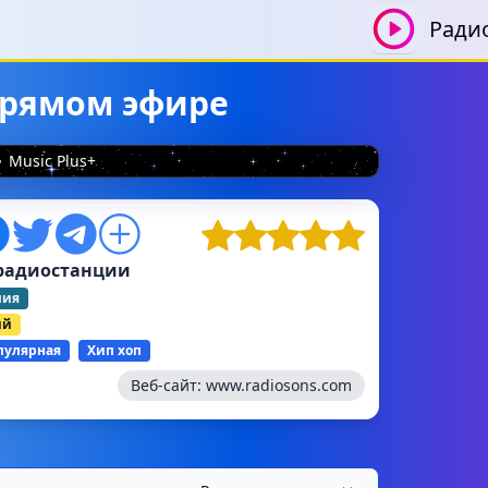
Ради
 прямом эфире
Music Plus+
радиостанции
лия
ий
пулярная
Хип хоп
Веб-сайт:
www.radiosons.com