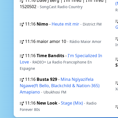
11:16
Dave J Berg | I'm Tired | I'm Tired |
(
1520502
- SongCast Radio Country
R
11:16
Nimo
-
Heute mit mir
- District FM
G
11:16
maior amor 10
- Rádio Maior Amor
I
11:16
Time Bandits
-
I'm Specialized In
Love
- RADIO+ La Radio Francophone En
S
Espagne
11:16
Busta 929
-
Mina Ngiyazifela
Ngawe(ft Bello, Blackchild & Nation-365)
X
Amapiano
- Ubukhosi FM
11:16
New Look
-
Stage (Mix)
- Radio
Forever 80s