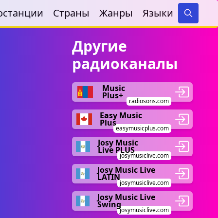
останции
Страны
Жанры
Языки
Search
Другие
радиоканалы
Music
Plus+
radiosons.com
Easy Music
Plus
easymusicplus.com
Josy Music
Live PLUS
josymusiclive.com
Josy Music Live
LATIN
josymusiclive.com
Josy Music Live
Swing
josymusiclive.com