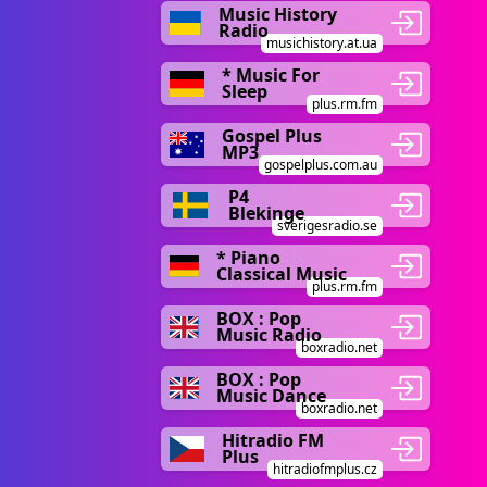
Music History
Radio
musichistory.at.ua
* Music For
Sleep
plus.rm.fm
Gospel Plus
MP3
gospelplus.com.au
P4
Blekinge
sverigesradio.se
* Piano
Classical Music
plus.rm.fm
BOX : Pop
Music Radio
boxradio.net
BOX : Pop
Music Dance
boxradio.net
Hitradio FM
Plus
hitradiofmplus.cz