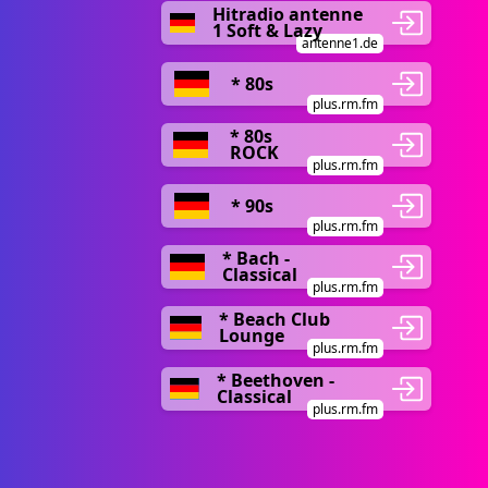
Hitradio antenne
1 Soft & Lazy
antenne1.de
* 80s
plus.rm.fm
* 80s
ROCK
plus.rm.fm
* 90s
plus.rm.fm
* Bach -
Classical
plus.rm.fm
* Beach Club
Lounge
plus.rm.fm
* Beethoven -
Classical
plus.rm.fm