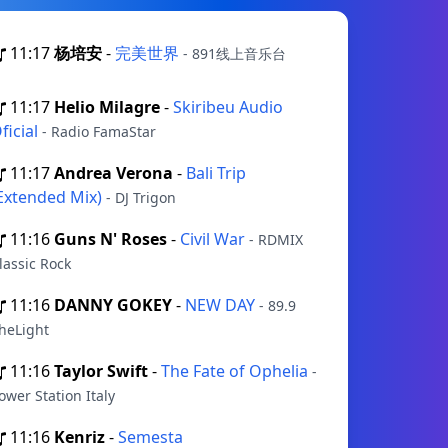
11:17
杨培安
-
完美世界
- 891线上音乐台
11:17
Helio Milagre
-
Skiribeu Audio
ficial
- Radio FamaStar
11:17
Andrea Verona
-
Bali Trip
Extended Mix)
- DJ Trigon
11:16
Guns N' Roses
-
Civil War
- RDMIX
lassic Rock
11:16
DANNY GOKEY
-
NEW DAY
- 89.9
heLight
11:16
Taylor Swift
-
The Fate of Ophelia
-
ower Station Italy
11:16
Kenriz
-
Semesta