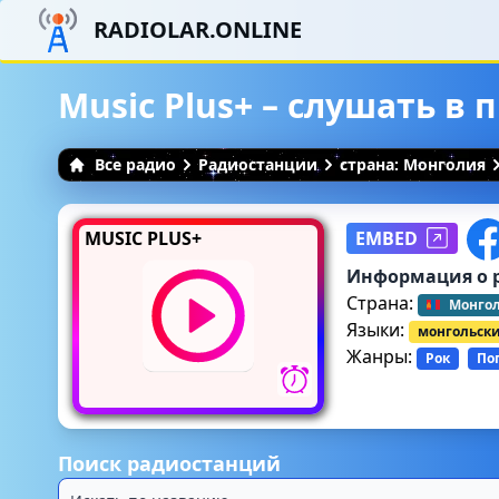
RADIOLAR.ONLINE
Music Plus+ – слушать в
Все радио
Радиостанции
страна: Монголия
MUSIC PLUS+
EMBED
Информация о 
Страна:
Монго
Языки:
монгольск
Жанры:
Рок
По
Поиск радиостанций