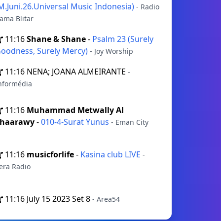
M.Juni.26.Universal Music Indonesia)
- Radio
ama Blitar
11:16
Shane & Shane
-
Psalm 23 (Surely
oodness, Surely Mercy)
- Joy Worship
11:16
NENA; JOANA ALMEIRANTE
-
nformédia
11:16
Muhammad Metwally Al
haarawy
-
010-4-Surat Yunus
- Eman City
11:16
musicforlife
-
Kasina club LIVE
-
era Radio
11:16
July 15 2023 Set 8
- Area54