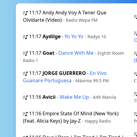
11:17
Andy Andy Voy A Tener Que
Olvidarte (Video)
- Radio Wepa FM
11:17
Aydilge
-
Yo Yo Yo
- Radyo 10
O
11:17
Goat
-
Dance With Me
- Eighth Room
(
Radio 1
11:17
JORGE GUERRERO
-
En Vivo
Guanare Portuguesa
- Máxima 99.5 FM
C
11:16
Avicii
-
Wake Me Up
- AXR Manila
T
11:16
Empire State Of Mind (New York)
(Feat. Alicia Keys) by Jay-Z
- Happy Radio
P