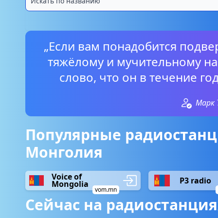
„Если вам понадобится подве
тяжёлому и мучительному на
слово, что он в течение го
Марк 
Популярные радиостанц
Монголия
Voice of
P3 radio
Mongolia
vom.mn
Сейчас на радиостанция