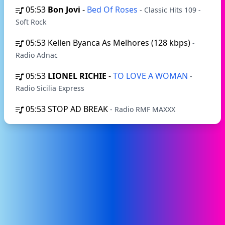
05:53
Bon Jovi
-
Bed Of Roses
- Classic Hits 109 -
Soft Rock
05:53
Kellen Byanca As Melhores (128 kbps)
-
Radio Adnac
05:53
LIONEL RICHIE
-
TO LOVE A WOMAN
-
Radio Sicilia Express
05:53
STOP AD BREAK
- Radio RMF MAXXX