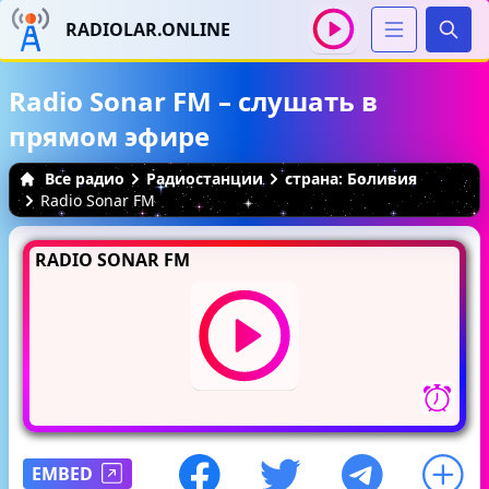
RADIOLAR.ONLINE
Иска
Radio Sonar FM – слушать в
прямом эфире
Все радио
Радиостанции
страна: Боливия
Radio Sonar FM
RADIO SONAR FM
EMBED