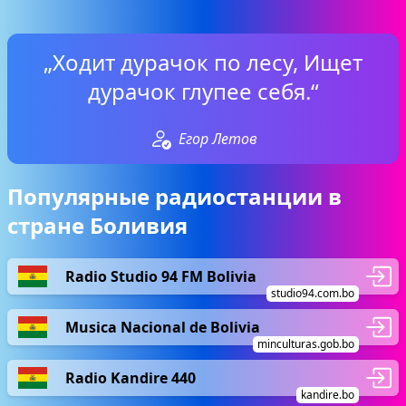
„Ходит дурачок по лесу, Ищет
дурачок глупее себя.“
Егор Летов
Популярные радиостанции в
стране Боливия
Radio Studio 94 FM Bolivia
studio94.com.bo
Musica Nacional de Bolivia
minculturas.gob.bo
Radio Kandire 440
kandire.bo