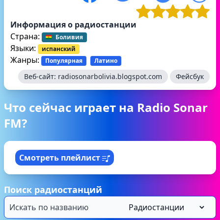
Информация о радиостанции
Страна:
Боливия
Языки:
испанский
Жанры:
Популярная
Латино
Веб-сайт:
radiosonarbolivia.blogspot.com
Фейсбук
Что сейчас играет на Radio Sonar
FM?
Смотреть плейлист
Поиск радиостанций