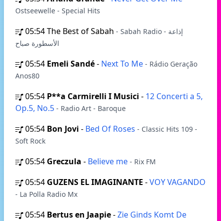
Ostseewelle - Special Hits
05:54
The Best of Sabah
- Sabah Radio - إذاعة
الأسطورة صباح
05:54
Emeli Sandé
-
Next To Me
- Rádio Geração
Anos80
05:54
P**a Carmirelli I Musici
-
12 Concerti a 5,
Op.5, No.5
- Radio Art - Baroque
05:54
Bon Jovi
-
Bed Of Roses
- Classic Hits 109 -
Soft Rock
05:54
Greczula
-
Believe me
- Rix FM
05:54
GUZENS EL IMAGINANTE
-
VOY VAGANDO
- La Polla Radio Mx
05:54
Bertus en Jaapie
-
Zie Ginds Komt De