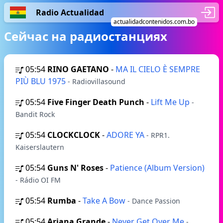
Radio Actualidad
actualidadcontenidos.com.bo
Сейчас на радиостанциях
05:54
RINO GAETANO
-
MA IL CIELO È SEMPRE
PIÙ BLU 1975
- Radiovillasound
05:54
Five Finger Death Punch
-
Lift Me Up
-
Bandit Rock
05:54
CLOCKCLOCK
-
ADORE YA
- RPR1.
Kaiserslautern
05:54
Guns N' Roses
-
Patience (Album Version)
- Rádio OI FM
05:54
Rumba
-
Take A Bow
- Dance Passion
05:54
Ariana Grande
-
Never Get Over Me
-