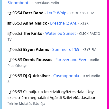
Stoomboot
- SinterklaasRadio
05:54
Dazz Band
-
Let It Whip
- KOOL 105.1 FM
05:53
Anna Nalick
-
Breathe (2 AM)
- XTSR
05:53
The Kinks
-
Waterloo Sunset
- CLICK RADIO
TV
05:53
Bryan Adams
-
Summer of '69
- KEYF-FM
05:53
Demis Roussos
-
Forever and Ever
- Radio
Plus Olsztyn
05:53
DJ Quicksilver
-
Cosmophobia
- TOPi Radio
3
05:53
Csináljuk a fesztivált győztes dala: Úgy
szeretném meghálálni Agárdi Szilvi előadásában
-
Irénke Mulatós Rádiója