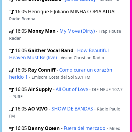
16:05
Henrique E Juliano MINHA COPIA ATUAL
-
Rádio Bomba
16:05
Money Man
-
My Move (Dirty)
- Trap House
Radar
16:05
Gaither Vocal Band
-
How Beautiful
Heaven Must Be (live)
- Vision Christian Radio
16:05
Ray Conniff
-
Como curar un corazón
herido 1
- Emisora Costa del Sol 93.1 FM
16:05
Air Supply
-
All Out of Love
- DIE NEUE 107.7
– PURE
16:05
AO VIVO
-
SHOW DE BANDAS
- Rádio Paulo
FM
16:05
Danny Ocean
-
Fuera del mercado
- Miled