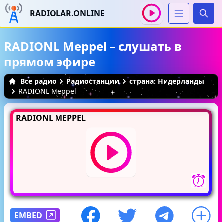
RADIOLAR.ONLINE
Иска
RADIONL Meppel – слушать в
прямом эфире
Все радио
Радиостанции
страна: Нидерланды
RADIONL Meppel
RADIONL MEPPEL
EMBED