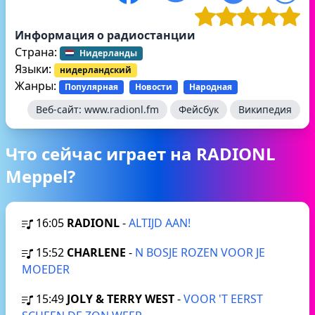
Информация о радиостанции
Страна:
Нидерланды
Языки:
нидерландский
Жанры:
Популярная
Новости
Народная
Веб-сайт:
www.radionl.fm
Фейсбук
Википедия
Что сейчас играет на RADIONL
Meppel?
16:05
RADIONL
-
ALTIJD AAN!
15:52
CHARLENE
-
N BOSJE ROZEN VOOR JE
MOEDER
15:49
JOLY & TERRY WEST
-
VOOR 'T EERST