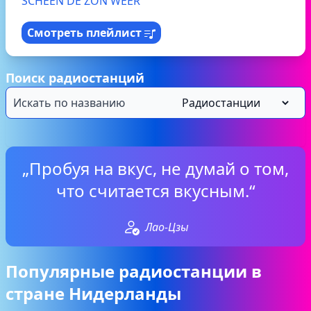
SCHEEN DE ZON WEER
Смотреть плейлист
Поиск радиостанций
„Пробуя на вкус, не думай о том,
что считается вкусным.“
Лао-Цзы
Популярные радиостанции в
стране Нидерланды