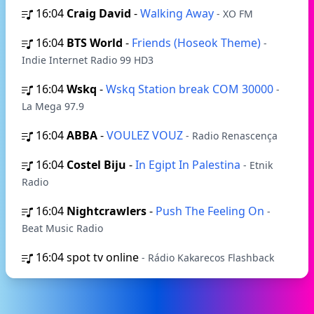
16:04
Craig David
-
Walking Away
- XO FM
16:04
BTS World
-
Friends (Hoseok Theme)
-
Indie Internet Radio 99 HD3
16:04
Wskq
-
Wskq Station break COM 30000
-
La Mega 97.9
16:04
ABBA
-
VOULEZ VOUZ
- Radio Renascença
16:04
Costel Biju
-
In Egipt In Palestina
- Etnik
Radio
16:04
Nightcrawlers
-
Push The Feeling On
-
Beat Music Radio
16:04
spot tv online
- Rádio Kakarecos Flashback