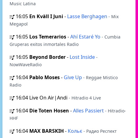
Music Latina
16:05
En Kväll I Juni
-
Lasse Berghagen
- Mix
Megapol
16:05
Los Temerarios
-
Ahí Estaré Yo
- Cumbia
Gruperas exitos inmortales Radio
16:05
Beyond Border
-
Lost Inside
-
NowWaveRadio
16:04
Pablo Moses
-
Give Up
- Reggae Mistico
Radio
16:04
Live On Air|Andi
- Hitradio 4 Live
16:04
Die Toten Hosen
-
Alles Passiert
- Hitradio-
HHF
16:04
MAX BARSKIH
-
Кольє
- Радио Респект