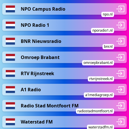
NPO Campus Radio
npo.nl
NPO Radio 1
nporadio1.nl
BNR Nieuwsradio
bnr.nl
Omroep Brabant
omroepbrabant.nl
RTV Rijnstreek
rtvrijnstreek.nl
A1 Radio
a1mediagroep.nl
Radio Stad Montfoort FM
radiostadmontfoort.nl
Waterstad FM
waterstadfm.nl