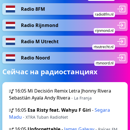
Radio 8FM
radio8fm.nl
Radio Rijnmond
rijnmond.nl
Radio M Utrecht
rtvutrecht.nl
Radio Noord
rtvnoord.nl
Сейчас на радиостанциях
16:05
Mi Decisión Remix Letra Jhonny Rivera
Sebastián Ayala Andy Rivera
- La Franja
16:05
Esa Risty feat. Wahyu F Giri
-
Segara
Madu
- XTRA Tuban RadioNet
16:05
Unforgettable
-
James Galway
- Raíces FM