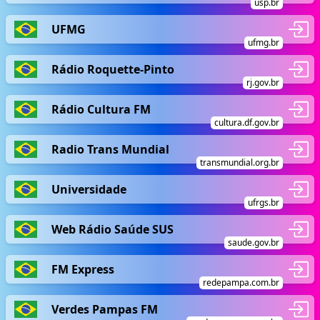
usp.br
UFMG
ufmg.br
Rádio Roquette-Pinto
rj.gov.br
Rádio Cultura FM
cultura.df.gov.br
Radio Trans Mundial
transmundial.org.br
Universidade
ufrgs.br
Web Rádio Saúde SUS
saude.gov.br
FM Express
redepampa.com.br
Verdes Pampas FM