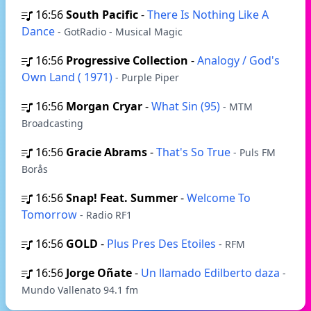
16:56
South Pacific
-
There Is Nothing Like A
Dance
- GotRadio - Musical Magic
16:56
Progressive Collection
-
Analogy / God's
Own Land ( 1971)
- Purple Piper
16:56
Morgan Cryar
-
What Sin (95)
- MTM
Broadcasting
16:56
Gracie Abrams
-
That's So True
- Puls FM
Borås
16:56
Snap! Feat. Summer
-
Welcome To
Tomorrow
- Radio RF1
16:56
GOLD
-
Plus Pres Des Etoiles
- RFM
16:56
Jorge Oñate
-
Un llamado Edilberto daza
-
Mundo Vallenato 94.1 fm