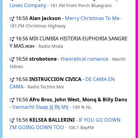
Loves Company
- 181.FM Front Porch Bluegrass
16:56
Alan Jackson
-
Merry Christmas To Me
-
181.FM Christmas Highway
16:56
MIX CUMBIA HISTERIA EUPHORIA SANGRE
Y MAS.wav
- Radio Moda
16:56
strobotone
-
theoretical romance
- Martín
Stéreo
16:56
INSTRUCCION CIVICA
-
DE CAMA EN
CAMA
- Radio Techno Mix
16:56
Afro Bros, John West, Monq & Billy Dans
-
Vannacht Slaap Jij Bij Mij
- 100 % NL
16:56
KELSEA BALLERINI
-
IF YOU GO DOWN
I'M GOING DOWN TOO
- 100.1 BayFM