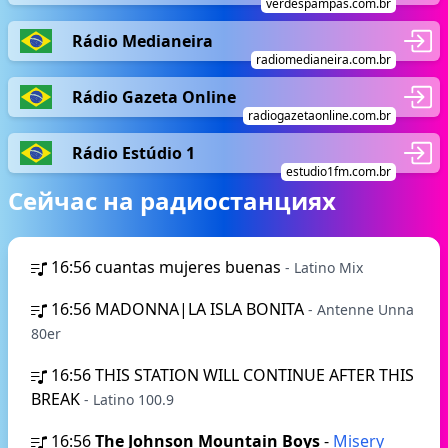
verdespampas.com.br
Rádio Medianeira
radiomedianeira.com.br
Rádio Gazeta Online
radiogazetaonline.com.br
Rádio Estúdio 1
estudio1fm.com.br
Сейчас на радиостанциях
16:56
cuantas mujeres buenas
- Latino Mix
16:56
MADONNA|LA ISLA BONITA
- Antenne Unna
80er
16:56
THIS STATION WILL CONTINUE AFTER THIS
BREAK
- Latino 100.9
16:56
The Johnson Mountain Boys
-
Misery