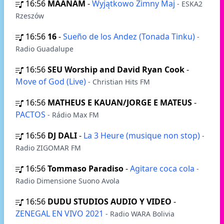
16:56
MAANAM
-
Wyjątkowo Zimny Maj
- ESKA2
Rzeszów
16:56
16
-
Sueño de los Andez (Tonada Tinku)
-
Radio Guadalupe
16:56
SEU Worship and David Ryan Cook
-
Move of God (Live)
- Christian Hits FM
16:56
MATHEUS E KAUAN/JORGE E MATEUS
-
PACTOS
- Rádio Max FM
16:56
DJ DALI
-
La 3 Heure (musique non stop)
-
Radio ZIGOMAR FM
16:56
Tommaso Paradiso
-
Agitare coca cola
-
Radio Dimensione Suono Avola
16:56
DUDU STUDIOS AUDIO Y VIDEO
-
ZENEGAL EN VIVO 2021
- Radio WARA Bolivia