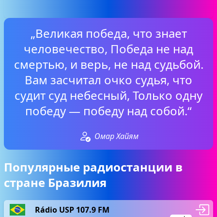
„Великая победа, что знает
человечество, Победа не над
смертью, и верь, не над судьбой.
Вам засчитал очко судья, что
судит суд небесный, Только одну
победу — победу над собой.“
Омар Хайям
Популярные радиостанции в
стране Бразилия
Rádio USP 107.9 FM