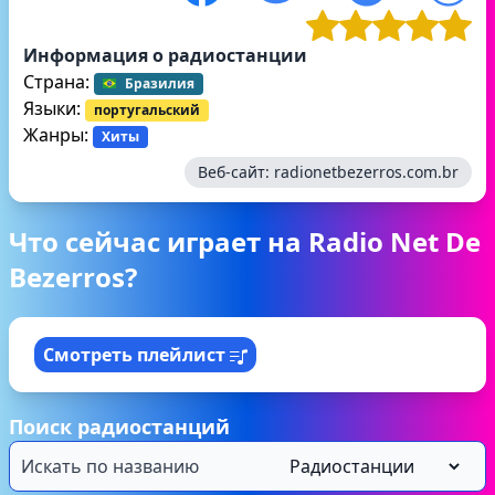
Информация о радиостанции
Страна:
Бразилия
Языки:
португальский
Жанры:
Хиты
Веб-сайт:
radionetbezerros.com.br
Что сейчас играет на Radio Net De
Bezerros?
Смотреть плейлист
Поиск радиостанций