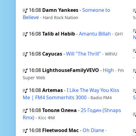
16:08
Damn Yankees
-
Someone to
Believe
- Hard Rock Nation
S
16:08
Talib al Habib
-
Amantu Billah
- GH1
16:08
Cayucas
-
Will "The Thrill"
- WRVU
-
16:08
LighthouseFamilyVEVO
-
High
- Fm
Super Web
-
16:08
Artemas
-
I Like The Way You Kiss
Me | FM4 Sommerhits 3000
- Radio FM4
16:08
Тополя Олена
-
25 Годин (Shnaps
Rmx)
- Кісс ФМ
16:08
Fleetwood Mac
-
Oh Diane
-