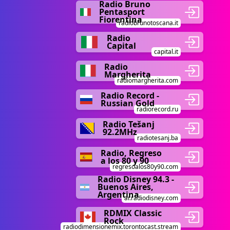
Radio Bruno
Pentasport
Fiorentina
radiobrunotoscana.it
Radio
Capital
capital.it
Radio
Margherita
radiomargherita.com
Radio Record -
Russian Gold
radiorecord.ru
Radio Tešanj
92.2MHz
radiotesanj.ba
Radio, Regreso
a los 80 y 90
regresoalos80y90.com
Radio Disney 94.3 -
Buenos Aires,
Argentina
ar.radiodisney.com
RDMIX Classic
Rock
radiodimensionemix.torontocast.stream