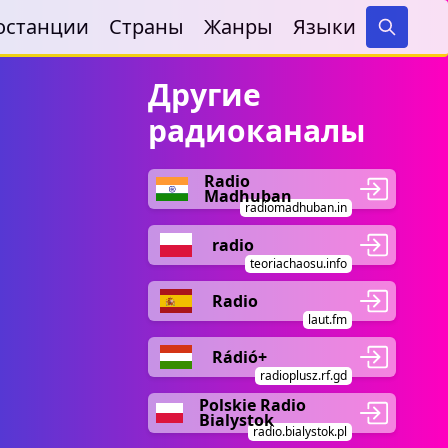
останции
Страны
Жанры
Языки
Search
Другие
радиоканалы
Radio
Madhuban
radiomadhuban.in
radio
teoriachaosu.info
Radio
laut.fm
Rádió+
radioplusz.rf.gd
Polskie Radio
Bialystok
radio.bialystok.pl