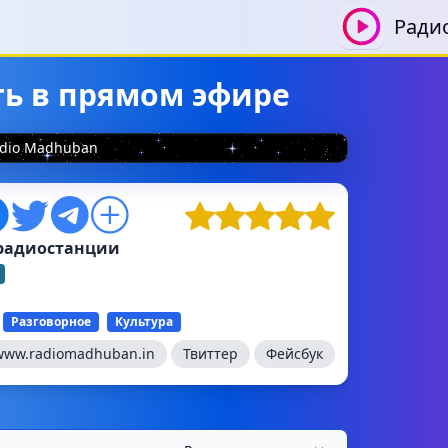
Ради
ть в прямом эфире
dio Madhuban
радиостанции
Разговорное
Культура
www.radiomadhuban.in
Твиттер
Фейсбук