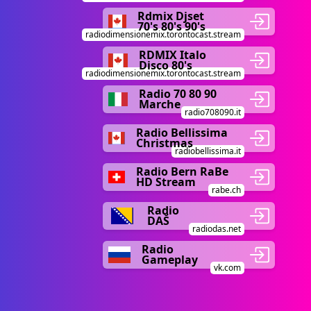
Rdmix Djset
70's 80's 90's
radiodimensionemix.torontocast.stream
RDMIX Italo
Disco 80's
radiodimensionemix.torontocast.stream
Radio 70 80 90
Marche
radio708090.it
Radio Bellissima
Christmas
radiobellissima.it
Radio Bern RaBe
HD Stream
rabe.ch
Radio
DAŠ
radiodas.net
Radio
Gameplay
vk.com