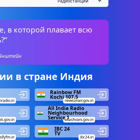
е, в которой плавает всю
?“
Эйнштейн
ии в стране Индия
Rainbow FM
Kochi 107.5
radio.in
newsonair.gov.in
All India Radio
Neighbourhood
Service 1
ti.gov.in
akashvani.gov.in
IBC 24
TV
ollyfm.in
ibc24.in