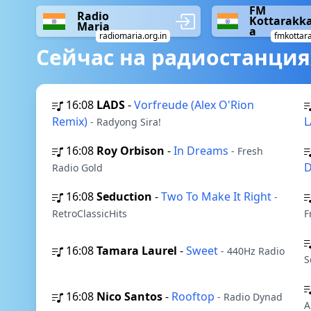
FM
Radio
Kottarakk
Maria
a
radiomaria.org.in
fmkottara
Сейчас на радиостанция
16:08
LADS
-
Vorfreude (Alex O'Rion
Remix)
L
- Radyong Sira!
16:08
Roy Orbison
-
In Dreams
- Fresh
D
Radio Gold
16:08
Seduction
-
Two To Make It Right
-
RetroClassicHits
F
16:08
Tamara Laurel
-
Sweet
- 440Hz Radio
S
16:08
Nico Santos
-
Rooftop
- Radio Dynad
A