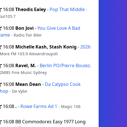
16:08
Theodis Ealey
-
Pop That Middle
-
oul105.7
16:08
Bon Jovi
-
You Give Love A Bad
Name
- Radio Ton 80er
16:08
Michelle Kash, Stash Konig
-
2026
 More FM 103.9 Alexandroupoli
16:08
Ravel, M.
-
Berlin PO/Pierre Boulez.
 2MBS Fine Music Sydney
16:08
Mean Dean
-
Da Calypso Cook
Shop
- Da Vybe
16:08
.
-
Rowe Farms Ad 1
- Magic 106
16:08
BB Commodores Easy 1977 Long