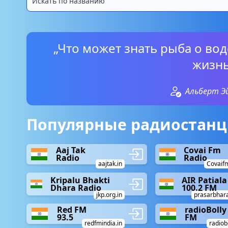
„Что может знать рыба о вод
жизнь
Альберт 
Популярные радиостанц
Aaj Tak
Covai Fm
Radio
Radio
aajtak.in
Covaifm
Kripalu Bhakti
AIR Patiala
Dhara Radio
100.2 FM
jkp.org.in
prasarbhara
Red FM
radioBolly
93.5
FM
redfmindia.in
radiob