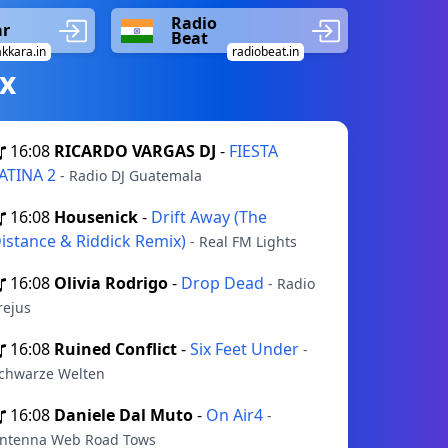
Radio
ar
Beat
kkara.in
radiobeat.in
х
16:08
RICARDO VARGAS DJ
-
FIESTA
ATINA 2
- Radio DJ Guatemala
16:08
Housenick
-
Drift Away (The
istance & Riddick Remix)
- Real FM Lights
16:08
Olivia Rodrigo
-
Drop Dead
- Radio
rejus
16:08
Ruined Conflict
-
Six Feet Under
-
chwarze Welten
16:08
Daniele Dal Muto
-
On Air4
-
ntenna Web Road Tows