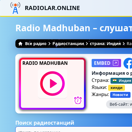
RADIOLAR.ONLINE
Radio Madhuban – слуша
Все радио
Радиостанции
страна: Индия
Ra
RADIO MADHUBAN
EMBED
Информация о 
Страна:
Индия
Языки:
хинди
Жанры:
Новости
Веб-сайт:
Поиск радиостанций