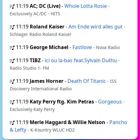
11:19
AC; DC (Live)
-
Whole Lotta Rosie
-
Exclusively AC/DC - HITS
11:19
Roland Kaiser
-
Am Ende wird alles gut
-
Schlager Radio Roland Kaiser
11:19
George Michael
-
Fastlove
- Nova Radio
11:19
TIBZ
-
ici ou la-bas feat.Sylvain Duthu
-
Radio Studio 1- FM
11:19
James Horner
-
Death Of Titanic
- ISS
Discovery International Radio
11:19
Katy Perry ftg. Kim Petras
-
Gorgeous
-
Exclusively Katy Perry
11:19
Merle Haggard & Willie Nelson
-
Pancho
& Lefty
- K-Kountry WLUC HD2