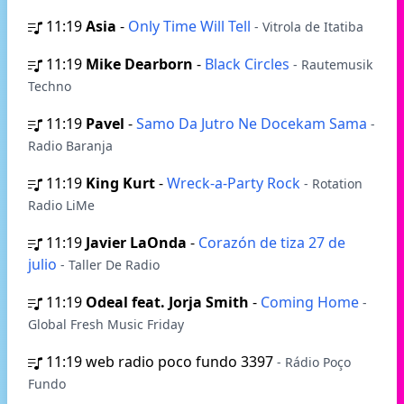
11:19
Asia
-
Only Time Will Tell
- Vitrola de Itatiba
11:19
Mike Dearborn
-
Black Circles
- Rautemusik
Techno
11:19
Pavel
-
Samo Da Jutro Ne Docekam Sama
-
Radio Baranja
11:19
King Kurt
-
Wreck-a-Party Rock
- Rotation
Radio LiMe
11:19
Javier LaOnda
-
Corazón de tiza 27 de
julio
- Taller De Radio
11:19
Odeal feat. Jorja Smith
-
Coming Home
-
Global Fresh Music Friday
11:19
web radio poco fundo 3397
- Rádio Poço
Fundo