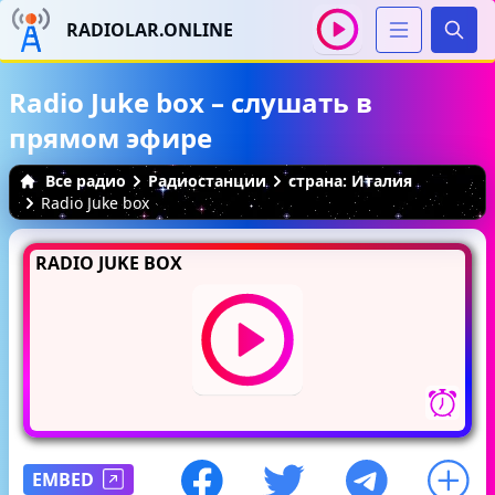
RADIOLAR.ONLINE
Иска
Radio Juke box – слушать в
прямом эфире
Все радио
Радиостанции
страна: Италия
Radio Juke box
RADIO JUKE BOX
EMBED