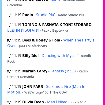
Colombia
11:19
Radio
-
Studio Piu'
- Radio Studio Piu
11:19
TORINO & PASHATA X TONI STORARO
-
БЕДНИ И БОГАТИ
- Радио Вероника
11:19
Bees & Honey & Fola
-
When The Party's
Over
- JAM FM Afrobeats
11:19
Billy Idol
-
Dancing with Myself
- Bandit
Rock
11:19
Mariah Carey
-
Fantasy (1995)
- Radio
Contact România
11:19
JOHN PARR
-
St. Elmo's Fire (Man In
Motion)
- WSBW Logo105.1 The GOAT
11:19
Olivia Dean
-
Man I Need
- K92 Radio