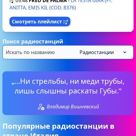
05:48
FRED DE PALMA
-
LA TESTA GIRA (FT.
ANITTA, EMIS KIL (COD. 8376)
Смотреть плейлист
Поиск радиостанций
„...Ни стрельбы, ни меди трубы,
лишь слышны раскаты Губы.“
Владимир Вишневский
Популярные радиостанции в
стране Италия