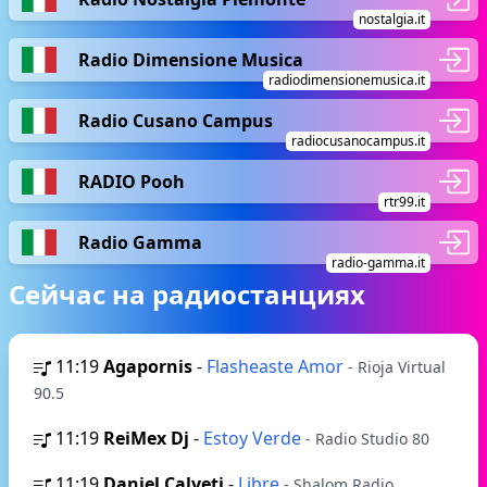
nostalgia.it
Radio Dimensione Musica
radiodimensionemusica.it
Radio Cusano Campus
radiocusanocampus.it
RADIO Pooh
rtr99.it
Radio Gamma
radio-gamma.it
Сейчас на радиостанциях
11:19
Agapornis
-
Flasheaste Amor
- Rioja Virtual
90.5
11:19
ReiMex Dj
-
Estoy Verde
- Radio Studio 80
11:19
Daniel Calveti
-
Libre
- Shalom Radio