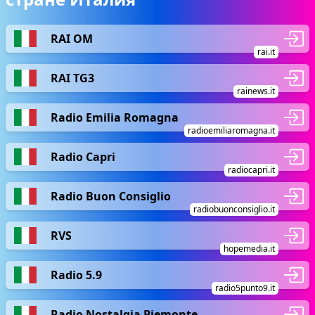
RAI OM
rai.it
RAI TG3
rainews.it
Radio Emilia Romagna
radioemiliaromagna.it
Radio Capri
radiocapri.it
Radio Buon Consiglio
radiobuonconsiglio.it
RVS
hopemedia.it
Radio 5.9
radio5punto9.it
Radio Nostalgia Piemonte