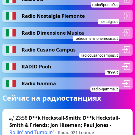
radio5punto9.it
Radio Nostalgia Piemonte
nostalgia.it
Radio Dimensione Musica
radiodimensionemusica.it
Radio Cusano Campus
radiocusanocampus.it
RADIO Pooh
rtr99.it
Radio Gamma
radio-gamma.it
Сейчас на радиостанциях
23:58
D**k Heckstall-Smith; D**k Heckstall-
Smith & Friends; Jon Hiseman; Paul Jones
-
Rollin' and Tumblin'
- Radio 021 Lounge