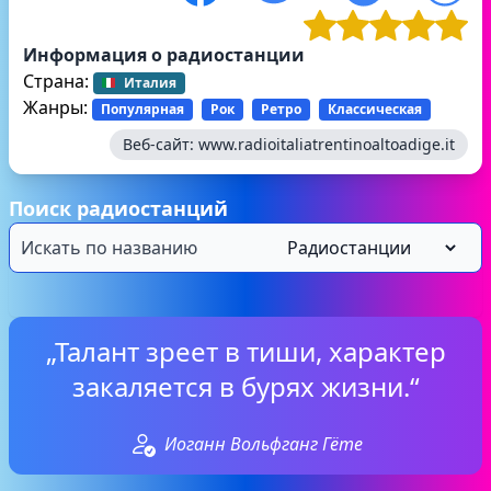
Информация о радиостанции
Страна:
Италия
Жанры:
Популярная
Рок
Ретро
Классическая
Веб-сайт:
www.radioitaliatrentinoaltoadige.it
Поиск радиостанций
„Талант зреет в тиши, характер
закаляется в бурях жизни.“
Иоганн Вольфганг Гёте