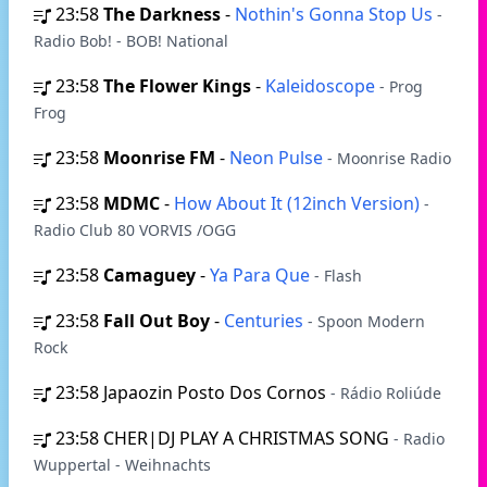
23:58
The Darkness
-
Nothin's Gonna Stop Us
-
Radio Bob! - BOB! National
23:58
The Flower Kings
-
Kaleidoscope
- Prog
Frog
23:58
Moonrise FM
-
Neon Pulse
- Moonrise Radio
23:58
MDMC
-
How About It (12inch Version)
-
Radio Club 80 VORVIS /OGG
23:58
Camaguey
-
Ya Para Que
- Flash
23:58
Fall Out Boy
-
Centuries
- Spoon Modern
Rock
23:58
Japaozin Posto Dos Cornos
- Rádio Roliúde
23:58
CHER|DJ PLAY A CHRISTMAS SONG
- Radio
Wuppertal - Weihnachts