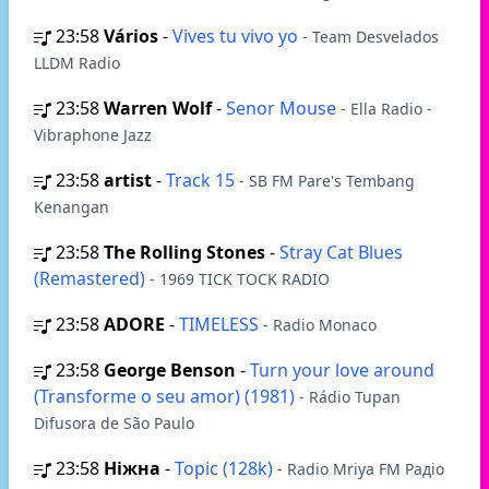
23:58
Vários
-
Vives tu vivo yo
- Team Desvelados
LLDM Radio
23:58
Warren Wolf
-
Senor Mouse
- Ella Radio -
Vibraphone Jazz
23:58
artist
-
Track 15
- SB FM Pare's Tembang
Kenangan
23:58
The Rolling Stones
-
Stray Cat Blues
(Remastered)
- 1969 TICK TOCK RADIO
23:58
ADORE
-
TIMELESS
- Radio Monaco
23:58
George Benson
-
Turn your love around
(Transforme o seu amor) (1981)
- Rádio Tupan
Difusora de São Paulo
23:58
Ніжна
-
Topic (128k)
- Radio Mriya FM Радіо