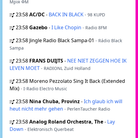
Мрія ФМ
23:58
AC/DC
-
BACK IN BLACK
- 98 KUPD
23:58
Gazebo
-
I Like Chopin
- Radio 8FM
23:58
Jingle Radio Black Sampa-01
- Rádio Black
Sampa
23:58
FRANS DUIJTS
-
NEE NIET ZEGGEN HOE IK
LEVEN MOET
- RADIONL Zuid Holland
23:58
Moreno Pezzolato Sing It Back (Extended
Mix)
- I-Radio Electro Music
23:58
Nina Chuba, Provinz
-
Ich glaub ich will
heut nicht mehr gehen
- PerlenTaucher Radio
23:58
Analog Roland Orchestra, The
-
Lay
Down
- Elektronisch Querbeat