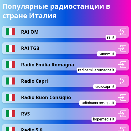
Популярные радиостанции в
стране Италия
RAI OM
rai.it
RAI TG3
rainews.it
Radio Emilia Romagna
radioemiliaromagna.it
Radio Capri
radiocapri.it
Radio Buon Consiglio
radiobuonconsiglio.it
RVS
hopemedia.it
Radio 5.9