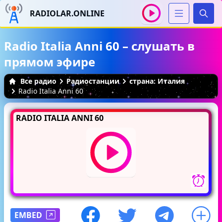
RADIOLAR.ONLINE
Иска
Radio Italia Anni 60 – слушать в
прямом эфире
Все радио
Радиостанции
страна: Италия
Radio Italia Anni 60
RADIO ITALIA ANNI 60
EMBED