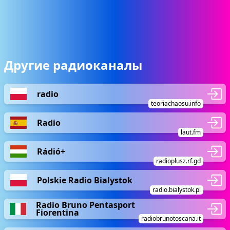
Другие радиоканалы
radio
teoriachaosu.info
Radio
laut.fm
Rádió+
radioplusz.rf.gd
Polskie Radio Bialystok
radio.bialystok.pl
Radio Bruno Pentasport
Fiorentina
radiobrunotoscana.it