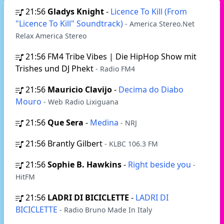
21:56
Gladys Knight
-
Licence To Kill (From
"Licence To Kill" Soundtrack)
- America Stereo.Net
Relax America Stereo
21:56
FM4 Tribe Vibes | Die HipHop Show mit
Trishes und DJ Phekt
- Radio FM4
21:56
Mauricio Clavijo
-
Decima do Diabo
Mouro
- Web Radio Lixiguana
21:56
Que Sera
-
Medina
- NRJ
21:56
Brantly Gilbert
- KLBC 106.3 FM
21:56
Sophie B. Hawkins
-
Right beside you
-
HitFM
21:56
LADRI DI BICICLETTE
-
LADRI DI
BICICLETTE
- Radio Bruno Made In Italy