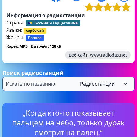
Информация о радиостанции
Страна:
Босния и Герцеговина
Языки:
сербский
Жанры:
Разное
Кодек: MP3
Битрейт: 128КБ
Веб-сайт:
www.radiodas.net
Поиск радиостанций
„Когда кто-то показывает
пальцем на небо, только дурак
смотрит на палец.“