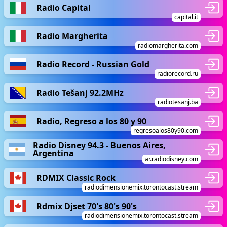
Radio Capital
capital.it
Radio Margherita
radiomargherita.com
Radio Record - Russian Gold
radiorecord.ru
Radio Tešanj 92.2MHz
radiotesanj.ba
Radio, Regreso a los 80 y 90
regresoalos80y90.com
Radio Disney 94.3 - Buenos Aires,
Argentina
ar.radiodisney.com
RDMIX Classic Rock
radiodimensionemix.torontocast.stream
Rdmix Djset 70's 80's 90's
radiodimensionemix.torontocast.stream