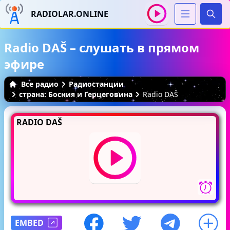
RADIOLAR.ONLINE
Иска
Radio DAŠ – слушать в прямом
эфире
Все радио
Радиостанции
страна: Босния и Герцеговина
Radio DAŠ
RADIO DAŠ
EMBED