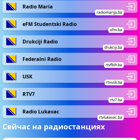
Radio Maria
radiomarija.ba
eFM Studentski Radio
efm.ba
Drukciji Radio
drukciji.ba
Federalni Radio
rtvfbih.ba
USK
rtvusk.ba
RTV7
rtv7.ba
Radio Lukavac
rtvlukavac.ba
Сейчас на радиостанциях