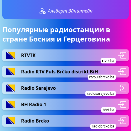
Альберт Эйнштейн
Популярные радиостанции в
стране Босния и Герцеговина
RTVTK
rtvtk.ba
Radio RTV Puls Brčko distrikt BiH
rtvpulsbrcko.ba
Radio Sarajevo
radiosarajevo.ba
BH Radio 1
bhrt.ba
Radio Brcko
radiobrcko.ba