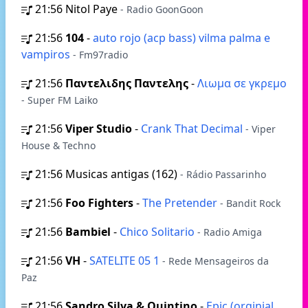
21:56
Nitol Paye
- Radio GoonGoon
21:56
104
-
auto rojo (acp bass) vilma palma e
vampiros
- Fm97radio
21:56
Παντελιδης Παντελης
-
Λιωμα σε γκρεμο
- Super FM Laiko
21:56
Viper Studio
-
Crank That Decimal
- Viper
House & Techno
21:56
Musicas antigas (162)
- Rádio Passarinho
21:56
Foo Fighters
-
The Pretender
- Bandit Rock
21:56
Bambiel
-
Chico Solitario
- Radio Amiga
21:56
VH
-
SATELITE 05 1
- Rede Mensageiros da
Paz
21:56
Sandro Silva & Quintino
-
Epic (orginial