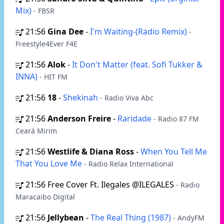
Mix)
- FBSR
21:56
Gina Dee
-
I'm Waiting-(Radio Remix)
-
Freestyle4Ever F4E
21:56
Alok
-
It Don't Matter (feat. Sofi Tukker &
INNA)
- HIT FM
21:56
18
-
Shekinah
- Radio Viva Abc
21:56
Anderson Freire
-
Raridade
- Radio 87 FM
Ceará Mirim
21:56
Westlife & Diana Ross
-
When You Tell Me
That You Love Me
- Radio Relax International
21:56
Free Cover Ft. Ilegales @ILEGALES
- Radio
Maracaibo Digital
21:56
Jellybean
-
The Real Thing (1987)
- AndyFM