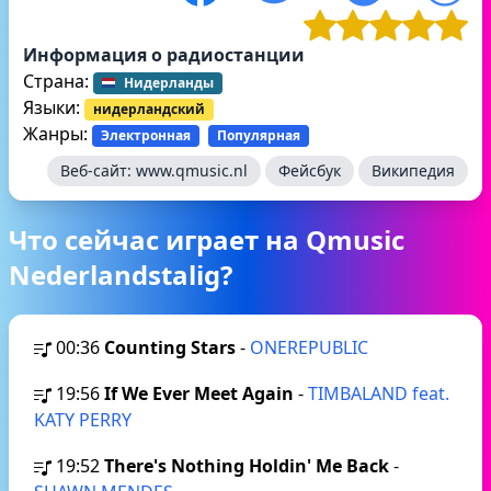
Информация о радиостанции
Страна:
Нидерланды
Языки:
нидерландский
Жанры:
Электронная
Популярная
Веб-сайт:
www.qmusic.nl
Фейсбук
Википедия
Что сейчас играет на Qmusic
Nederlandstalig?
00:36
Counting Stars
-
ONEREPUBLIC
19:56
If We Ever Meet Again
-
TIMBALAND feat.
KATY PERRY
19:52
There's Nothing Holdin' Me Back
-