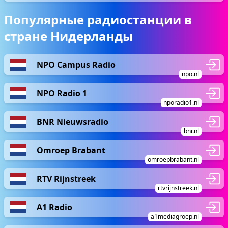
Популярные радиостанции в
стране Нидерланды
NPO Campus Radio
npo.nl
NPO Radio 1
nporadio1.nl
BNR Nieuwsradio
bnr.nl
Omroep Brabant
omroepbrabant.nl
RTV Rijnstreek
rtvrijnstreek.nl
A1 Radio
a1mediagroep.nl