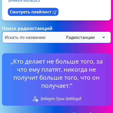
SHAWN MENDES
Смотреть плейлист
Поиск радиостанций
„Кто делает не больше того, за
что ему платят, никогда не
получит больше того, что он
получает.“
Элберт Грин Хаббард