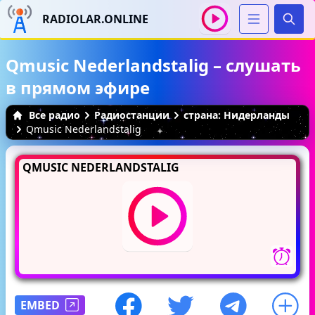
RADIOLAR.ONLINE
Иска
Qmusic Nederlandstalig – слушать
в прямом эфире
Все радио
Радиостанции
страна: Нидерланды
Qmusic Nederlandstalig
QMUSIC NEDERLANDSTALIG
EMBED