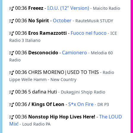
00:36
Freeez
-
I.O.U. (12" Version)
- Maicito Radio
00:36
No Spirit
-
October
- RauteMusik STUDY
00:36
Eros Ramazzotti
-
Fuoco nel fuoco
- ICE
Radio 3 Italiano
00:36
Desconocido
-
Camionero
- Melodia 60
Radio
00:36
CHRIS MORENO|USED TO THIS
- Radio
Lippe Welle Hamm - New Country
00:36
5 dafina Huti
- Dukagjini Shqip Radio
00:36
/ Kings Of Leon
-
S*x On Fire
- DR P3
00:36
Nonstop Hip Hop Lives Here!
-
The LOUD
Mix!
- Loud Radio PA