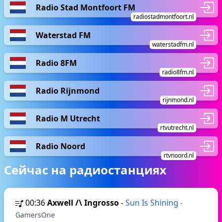
Radio Stad Montfoort FM
radiostadmontfoort.nl
Waterstad FM
waterstadfm.nl
Radio 8FM
radio8fm.nl
Radio Rijnmond
rijnmond.nl
Radio M Utrecht
rtvutrecht.nl
Radio Noord
rtvnoord.nl
Сейчас на радиостанциях
00:36
Axwell /\ Ingrosso
-
Sun Is Shining
-
GamersOne