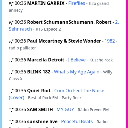
00:36
MARTIN GARRIX
-
Fireflies
- h2o grand
annecy
00:36
Robert SchumannSchumann, Robert
-
2.
Sehr rasch
- RTS Espace 2
00:36
Paul Mccartney & Stevie Wonder
-
1982
-
radio pallieter
00:36
Marcella Detroit
-
I Believe
- Kuschelrock
00:36
BLINK 182
-
What's My Age Again
- Willy
Class X
00:36
Quiet Riot
-
Cum On Feel The Noise
(Cover)
- Best of Rock FM - Party Rock
00:36
SAM SMITH
-
MY GUY
- Rádio Prever FM
00:36
sunshine live
-
Peaceful Beats
- Radio