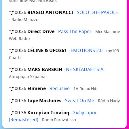
Sunshine-Peaceful Beats
00:36
BIAGIO ANTONACCI
-
SOLO DUE PAROLE
- Radio Milazzo
00:36
Direct Drive
-
Pass The Paper
- Mix Machine
Web Radio
00:36
CÉLINE & UFO361
-
EMOTIONS 2.0
- my105
Charts
00:36
MAKS BARSKIH
-
NE SKLADAET'SIA
-
Авторадіо Україна
00:36
Elmiene
-
Reclusive
- 1A Relax Hits
00:36
Tape Machines
-
Sweat On Me
- Rádio Hády
00:36
Κατερίνα Στανίση
-
Σκέφτομαι
(Remastered)
- Radio Paravatissa