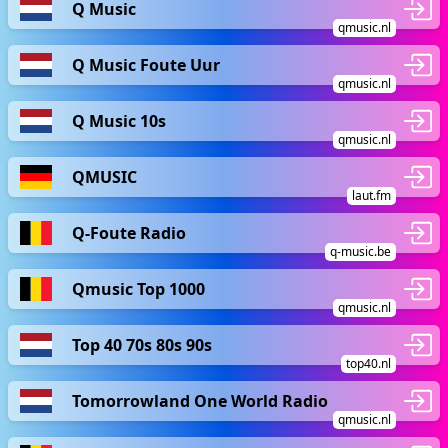
Q Music
qmusic.nl
Q Music Foute Uur
qmusic.nl
Q Music 10s
qmusic.nl
QMUSIC
laut.fm
Q-Foute Radio
q-music.be
Qmusic Top 1000
qmusic.nl
Top 40 70s 80s 90s
top40.nl
Tomorrowland One World Radio
qmusic.nl