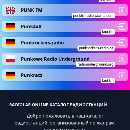
PUNK FM
punkfmradio.wixsite.com
Punk4all
laut.fm
Punkrockers-radio
punkrockers-radio.de
Punkowe Radio Underground
radiounderground.org
Punkratz
laut.fm
RADIOLAR.ONLINE КАТАЛОГ РАДИОСТАНЦИЙ
Добро пожаловать в наш каталог
радиостанций, организованный по жанрам,
странам и языкам.