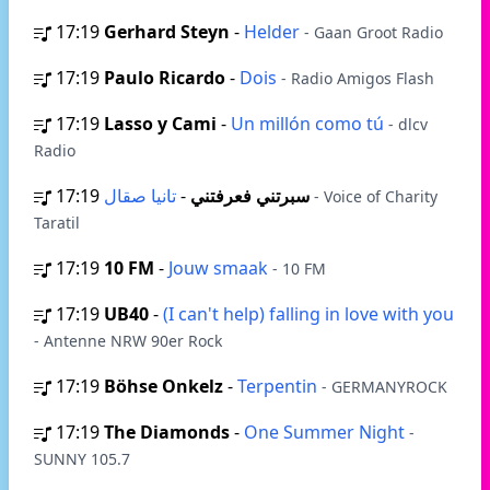
17:19
Gerhard Steyn
-
Helder
- Gaan Groot Radio
17:19
Paulo Ricardo
-
Dois
- Radio Amigos Flash
17:19
Lasso y Cami
-
Un millón como tú
- dlcv
Radio
17:19
-
سبرتني فعرفتني
تانيا صقال
- Voice of Charity
Taratil
17:19
10 FM
-
Jouw smaak
- 10 FM
17:19
UB40
-
(I can't help) falling in love with you
- Antenne NRW 90er Rock
17:19
Böhse Onkelz
-
Terpentin
- GERMANYROCK
17:19
The Diamonds
-
One Summer Night
-
SUNNY 105.7