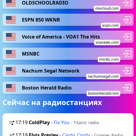
OLDSCHOOLRADIO
mixcloud.com
ESPN 850 WKNR
espn.com
Voice of America - VOA1 The Hits
voanews.com
MSNBC
msnbc.com
Nachum Segal Network
nachumsegal.com
Boston Herald Radio
bostonherald.com
Сейчас на радиостанциях
17:19
ColdPlay
-
Fix You
- Titanic radio
17:19
Elvis Presley
-
Cindy, Cindy
- Crooner Radio