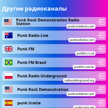
Другие радиоканалы
Punk Rock Demonstration Radio
Station
punkrockdemo.com
Punk Radio Live
punkradiolive.com
Punk FM
punkfm.co.uk
Punk FM Brasil
punkfm.com.br
Punk Radio Underground
radiounderground.org
Punk Rock Demonstration
punkrockdemo.com
punk irratia
punkirratia.net