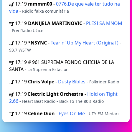
17:19
mmmm00
-
0776.De que vale ter tudo na
vida
- Rádio faixa comunitária
17:19
DANIJELA MARTINOVIC
-
PLESI SA MNOM
- Prvi Radio Užice
17:19
*NSYNC
-
Tearin' Up My Heart (Original )
-
93.7 WSTW
17:19
# 961 SUPREMA FONDO CHICHA DE LA
SANTA
- La Suprema Estacion
17:19
Chris Volpe
-
Dusty Bibles
- Folkrider Radio
17:19
Electric Light Orchestra
-
Hold on Tight
2.66
- Heart Beat Radio - Back To The 80's Radio
17:19
Celine Dion
-
Eyes On Me
- UTY FM Medari