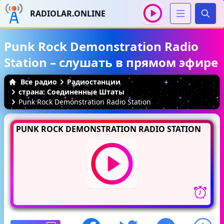
RADIOLAR.ONLINE
Иска
Punk Rock Demonstration Radio
Station – слушать в прямом эфире
Все радио
Радиостанции
страна: Соединенные Штаты
Punk Rock Demonstration Radio Station
PUNK ROCK DEMONSTRATION RADIO STATION