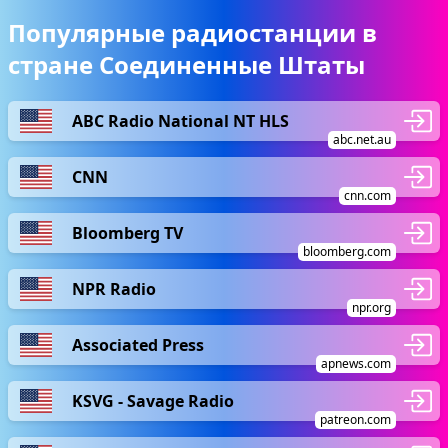
Популярные радиостанции в
стране Соединенные Штаты
ABC Radio National NT HLS
abc.net.au
CNN
cnn.com
Bloomberg TV
bloomberg.com
NPR Radio
npr.org
Associated Press
apnews.com
KSVG - Savage Radio
patreon.com