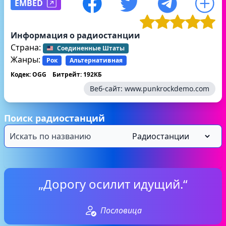
EMBED
Информация о радиостанции
Страна:
Соединенные Штаты
Жанры:
Рок
Альтернативная
Кодек: OGG
Битрейт: 192КБ
Веб-сайт:
www.punkrockdemo.com
Поиск радиостанций
„Дорогу осилит идущий.“
Пословица