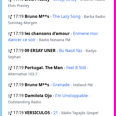
Elvis Presley
17:19
Bruno M**s
-
The Lazy Song
- Barba Radio
Sonntag Morgen
17:19
les chansons d'amour
-
Enmene moi
dancer ce soir
- Radio Nievana FM
17:19
09 ERSAY UNER
-
Bu Nasil Yaz
- Radyo
Seyhan
17:19
Portugal. The Man
-
Feel It Still
-
Alternative 103.7
17:19
Bruno M**s
-
Grenade
- Holland FM
17:19
Damilola Ojo
-
I'm Unstoppable
-
Outstanding Radio
17:19
VERSICULOS
-
21
- Rádio Tapajós Gospel