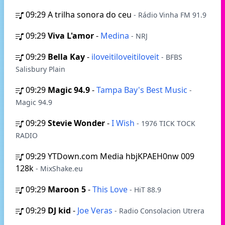
09:29
A trilha sonora do ceu
- Rádio Vinha FM 91.9
09:29
Viva L'amor
-
Medina
- NRJ
09:29
Bella Kay
-
iloveitiloveitiloveit
- BFBS
Salisbury Plain
09:29
Magic 94.9
-
Tampa Bay's Best Music
-
Magic 94.9
09:29
Stevie Wonder
-
I Wish
- 1976 TICK TOCK
RADIO
09:29
YTDown.com Media hbjKPAEH0nw 009
128k
- MixShake.eu
09:29
Maroon 5
-
This Love
- HiT 88.9
09:29
DJ kid
-
Joe Veras
- Radio Consolacion Utrera