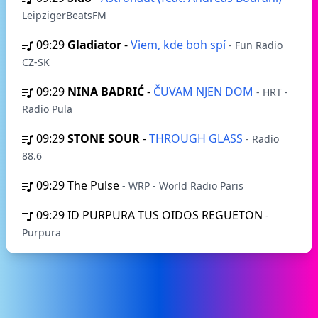
LeipzigerBeatsFM
09:29
Gladiator
-
Viem, kde boh spí
- Fun Radio
CZ-SK
09:29
NINA BADRIĆ
-
ČUVAM NJEN DOM
- HRT -
Radio Pula
09:29
STONE SOUR
-
THROUGH GLASS
- Radio
88.6
09:29
The Pulse
- WRP - World Radio Paris
09:29
ID PURPURA TUS OIDOS REGUETON
-
Purpura