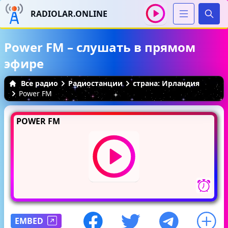
RADIOLAR.ONLINE
Иска
Power FM – слушать в прямом
эфире
Все радио
Радиостанции
страна: Ирландия
Power FM
POWER FM
EMBED