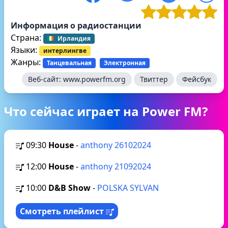
Информация о радиостанции
Страна:
Ирландия
Языки:
интерлингве
Жанры:
Танцевальная
Электронная
Веб-сайт:
www.powerfm.org
Твиттер
Фейсбук
Что сейчас играет на Power FM?
09:30
House
-
anthony 26102024
12:00
House
-
anthony 21092024
10:00
D&B Show
-
POLSKA SYLVAN
Смотреть плейлист