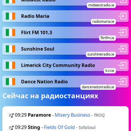
midwestradio.ie
Radio Maria
radiomaria.ie
Flirt FM 101.3
flirtfm.ie
Sunshine Soul
sunshineradio.ie
Limerick City Community Radio
lccr.ie
Dance Nation Radio
dancenationradio.ie
Сейчас на радиостанциях
09:29
Paramore
-
Misery Business
- fROQ
09:29
Sting
-
Fields Of Gold
- SofaSoul