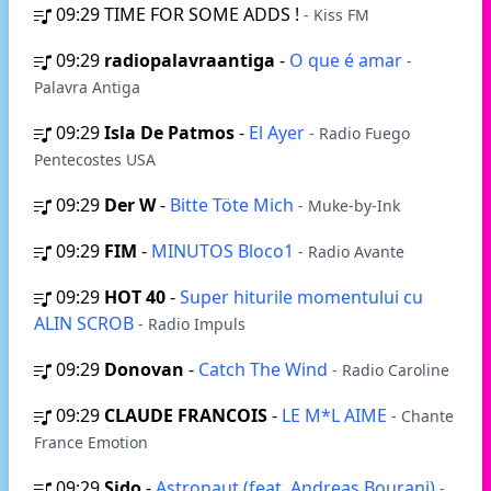
09:29
TIME FOR SOME ADDS !
- Kiss FM
09:29
radiopalavraantiga
-
O que é amar
-
Palavra Antiga
09:29
Isla De Patmos
-
El Ayer
- Radio Fuego
Pentecostes USA
09:29
Der W
-
Bitte Töte Mich
- Muke-by-Ink
09:29
FIM
-
MINUTOS Bloco1
- Radio Avante
09:29
HOT 40
-
Super hiturile momentului cu
ALIN SCROB
- Radio Impuls
09:29
Donovan
-
Catch The Wind
- Radio Caroline
09:29
CLAUDE FRANCOIS
-
LE M*L AIME
- Chante
France Emotion
09:29
Sido
-
Astronaut (feat. Andreas Bourani)
-