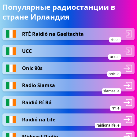
Популярные радиостанции в
стране Ирландия
RTÉ Raidió na Gaeltachta
rte.ie
UCC
ucc.ie
Onic 90s
onic.ie
Radio Siamsa
siamsa.ie
Raidió Rí-Rá
rrr.ie
Raidió na Life
raidionalife.ie
Midwest Radio