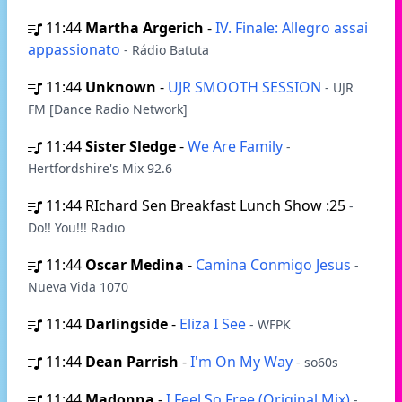
11:44
Martha Argerich
-
IV. Finale: Allegro assai
appassionato
- Rádio Batuta
11:44
Unknown
-
UJR SMOOTH SESSION
- UJR
FM [Dance Radio Network]
11:44
Sister Sledge
-
We Are Family
-
Hertfordshire's Mix 92.6
11:44
RIchard Sen Breakfast Lunch Show :25
-
Do!! You!!! Radio
11:44
Oscar Medina
-
Camina Conmigo Jesus
-
Nueva Vida 1070
11:44
Darlingside
-
Eliza I See
- WFPK
11:44
Dean Parrish
-
I'm On My Way
- so60s
11:44
Madonna
-
I Feel So Free (Original Mix)
-