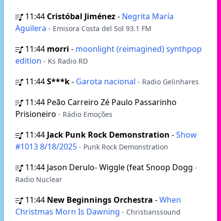
11:44
Cristóbal Jiménez
-
Negrita María
Aguilera
- Emisora Costa del Sol 93.1 FM
11:44
morri
-
moonlight (reimagined) synthpop
edition
- Ks Radio RD
11:44
S***k
-
Garota nacional
- Radio Gelinhares
11:44
Peão Carreiro Zé Paulo Passarinho
Prisioneiro
- Rádio Emoções
11:44
Jack Punk Rock Demonstration
-
Show
#1013 8/18/2025
- Punk Rock Demonstration
11:44
Jason Derulo- Wiggle (feat Snoop Dogg
-
Radio Nuclear
11:44
New Beginnings Orchestra
-
When
Christmas Morn Is Dawning
- Christianssound