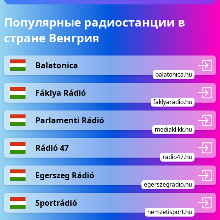
Популярные радиостанции в
стране Венгрия
Balatonica
balatonica.hu
Fáklya Rádió
faklyaradio.hu
Parlamenti Rádió
mediaklikk.hu
Rádió 47
radio47.hu
Egerszeg Rádió
egerszegradio.hu
Sportrádió
nemzetisport.hu