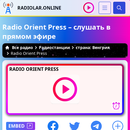
RADIOLAR.ONLINE
Иска
Radio Orient Press – слушать в
прямом эфире
Все радио
Радиостанции
страна: Венгрия
Radio Orient Press
RADIO ORIENT PRESS
EMBED