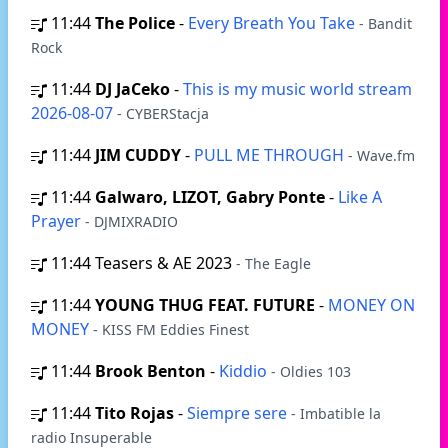
11:44
The Police
-
Every Breath You Take
- Bandit
Rock
11:44
DJ JaCeko
-
This is my music world stream
2026-08-07
- CYBERStacja
11:44
JIM CUDDY
-
PULL ME THROUGH
- Wave.fm
11:44
Galwaro, LIZOT, Gabry Ponte
-
Like A
Prayer
- DJMIXRADIO
11:44
Teasers & AE 2023
- The Eagle
11:44
YOUNG THUG FEAT. FUTURE
-
MONEY ON
MONEY
- KISS FM Eddies Finest
11:44
Brook Benton
-
Kiddio
- Oldies 103
11:44
Tito Rojas
-
Siempre sere
- Imbatible la
radio Insuperable