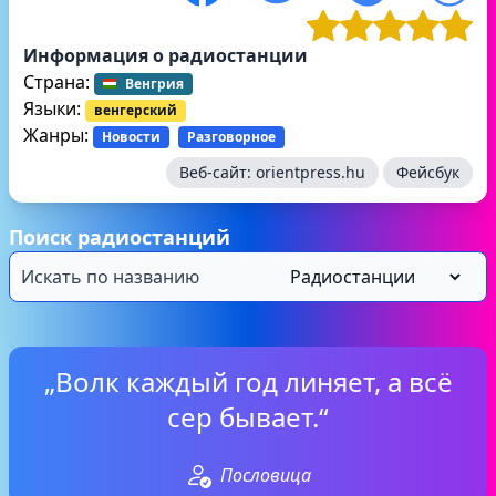
Информация о радиостанции
Страна:
Венгрия
Языки:
венгерский
Жанры:
Новости
Разговорное
Веб-сайт:
orientpress.hu
Фейсбук
Поиск радиостанций
„Волк каждый год линяет, а всё
сер бывает.“
Пословица