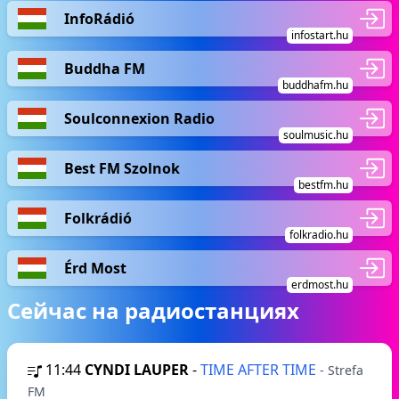
InfoRádió
infostart.hu
Buddha FM
buddhafm.hu
Soulconnexion Radio
soulmusic.hu
Best FM Szolnok
bestfm.hu
Folkrádió
folkradio.hu
Érd Most
erdmost.hu
Сейчас на радиостанциях
11:44
CYNDI LAUPER
-
TIME AFTER TIME
- Strefa
FM