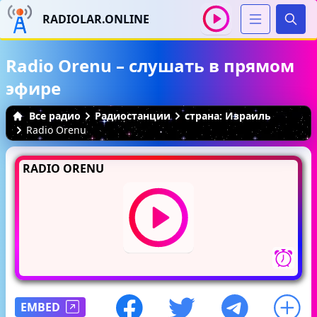
RADIOLAR.ONLINE
Иска
Radio Orenu – слушать в прямом
эфире
Все радио
Радиостанции
страна: Израиль
Radio Orenu
RADIO ORENU
EMBED