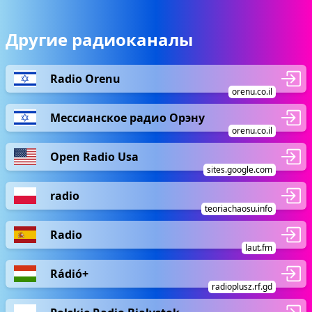
Другие радиоканалы
Radio Orenu
orenu.co.il
Мессианское радио Орэну
orenu.co.il
Open Radio Usa
sites.google.com
radio
teoriachaosu.info
Radio
laut.fm
Rádió+
radioplusz.rf.gd