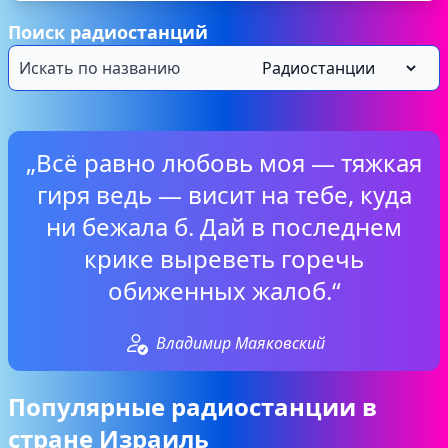
Поиск радиостанций
„Всё равно любовь моя — тяжкая
гиря ведь — висит на тебе, куда
ни бежала б. Дай в последнем
крике выреветь горечь
обиженных жалоб.“
Владимир Маяковский
Популярные радиостанции в
стране Израиль