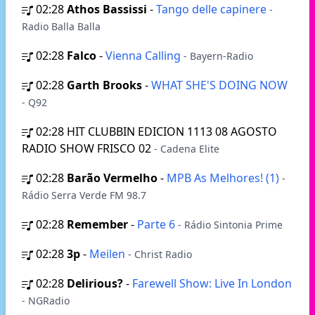
02:28
Athos Bassissi
-
Tango delle capinere
-
Radio Balla Balla
02:28
Falco
-
Vienna Calling
- Bayern-Radio
02:28
Garth Brooks
-
WHAT SHE'S DOING NOW
- Q92
02:28
HIT CLUBBIN EDICION 1113 08 AGOSTO
RADIO SHOW FRISCO 02
- Cadena Elite
02:28
Barão Vermelho
-
MPB As Melhores! (1)
-
Rádio Serra Verde FM 98.7
02:28
Remember
-
Parte 6
- Rádio Sintonia Prime
02:28
3p
-
Meilen
- Christ Radio
02:28
Delirious?
-
Farewell Show: Live In London
- NGRadio