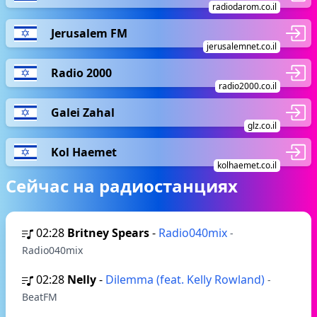
radiodarom.co.il
Jerusalem FM
jerusalemnet.co.il
Radio 2000
radio2000.co.il
Galei Zahal
glz.co.il
Kol Haemet
kolhaemet.co.il
Сейчас на радиостанциях
02:28
Britney Spears
-
Radio040mix
-
Radio040mix
02:28
Nelly
-
Dilemma (feat. Kelly Rowland)
-
BeatFM