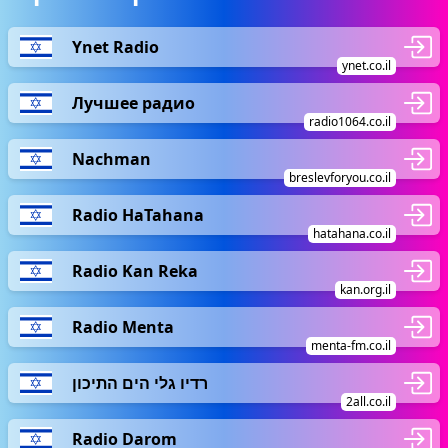
Ynet Radio
ynet.co.il
Лучшее радио
radio1064.co.il
Nachman
breslevforyou.co.il
Radio HaTahana
hatahana.co.il
Radio Kan Reka
kan.org.il
Radio Menta
menta-fm.co.il
רדיו גלי הים התיכון
2all.co.il
Radio Darom