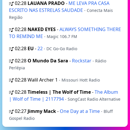
02:28
LAUANA PRADO
-
ME LEVA PRA CASA
ESCRITO NAS ESTRELAS SAUDADE
- Conecta Mais
Região
02:28
NAKED EYES
-
ALWAYS SOMETHING THERE
TO REMIND ME
- Magic 106.7 FM
02:28
EU
-
22
- DC Go-Go Radio
02:28
O Mundo Da Sara
-
Rockstar
- Rádio
Perlépia
02:28
Walil Archer 1
- Missouri Hott Radio
02:28
Timeless | The Wolf of Time
-
The Album
| Wolf of Time | 2117794
- SongCast Radio Alternative
02:27
Jimmy Mack
-
One Day at a Time
- Bluff
Gospel Radio