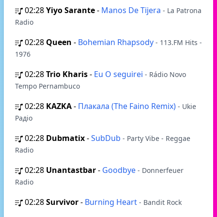
02:28
Yiyo Sarante
-
Manos De Tijera
- La Patrona
Radio
02:28
Queen
-
Bohemian Rhapsody
- 113.FM Hits -
1976
02:28
Trio Kharis
-
Eu O seguirei
- Rádio Novo
Tempo Pernambuco
02:28
KAZKA
-
Плакала (The Faino Remix)
- Ukie
Радіо
02:28
Dubmatix
-
SubDub
- Party Vibe - Reggae
Radio
02:28
Unantastbar
-
Goodbye
- Donnerfeuer
Radio
02:28
Survivor
-
Burning Heart
- Bandit Rock