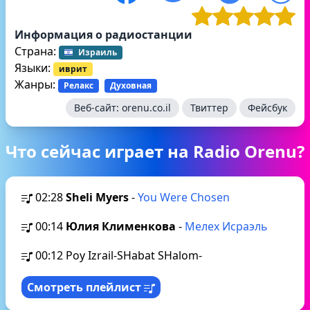
Информация о радиостанции
Страна:
Израиль
Языки:
иврит
Жанры:
Релакс
Духовная
Веб-сайт:
orenu.co.il
Твиттер
Фейсбук
Что сейчас играет на Radio Orenu?
02:28
Sheli Myers
-
You Were Chosen
00:14
Юлия Клименкова
-
Мелех Исраэль
00:12
Poy Izrail-SHabat SHalom-
Смотреть плейлист