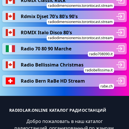
RDMIX Classic Rock
radiodimensionemix.torontocast.stream
Rdmix Djset 70's 80's 90's
radiodimensionemix.torontocast.stream
RDMIX Italo Disco 80's
radiodimensionemix.torontocast.stream
Radio 70 80 90 Marche
radio708090.it
Radio Bellissima Christmas
radiobellissima.it
Radio Bern RaBe HD Stream
rabe.ch
RADIOLAR.ONLINE КАТАЛОГ РАДИОСТАНЦИЙ
Добро пожаловать в наш каталог
радиостанций, организованный по жанрам,