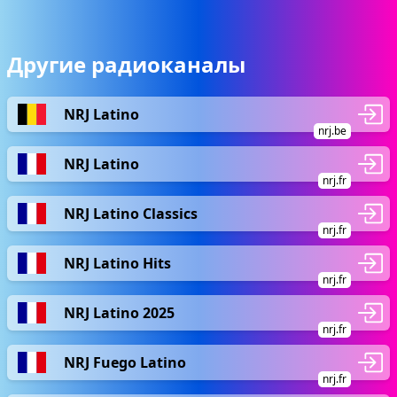
Другие радиоканалы
NRJ Latino
nrj.be
NRJ Latino
nrj.fr
NRJ Latino Classics
nrj.fr
NRJ Latino Hits
nrj.fr
NRJ Latino 2025
nrj.fr
NRJ Fuego Latino
nrj.fr