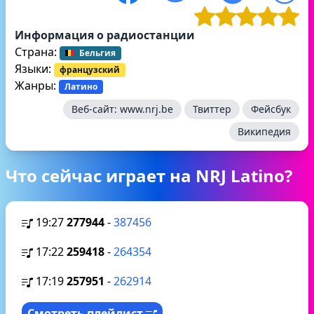
Информация о радиостанции
Страна:
Бельгия
Языки:
французский
Жанры:
Латино
Веб-сайт:
www.nrj.be
Твиттер
Фейсбук
Википедия
Что сейчас играет на NRJ Latino?
19:27
277944
-
387456
17:22
259418
-
264354
17:19
257951
-
262914
Смотреть плейлист