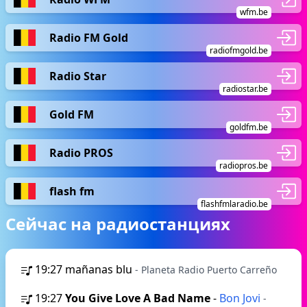
wfm.be
Radio FM Gold
radiofmgold.be
Radio Star
radiostar.be
Gold FM
goldfm.be
Radio PROS
radiopros.be
flash fm
flashfmlaradio.be
Сейчас на радиостанциях
19:27
mañanas blu
- Planeta Radio Puerto Carreño
19:27
You Give Love A Bad Name
-
Bon Jovi
-