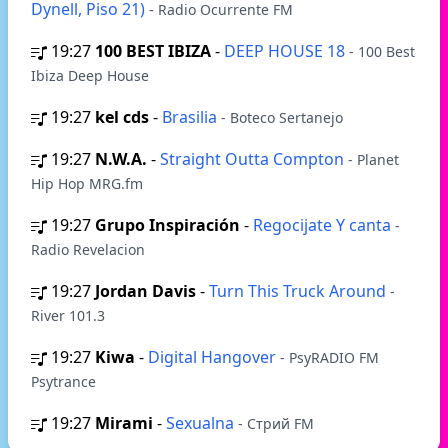
Dynell, Piso 21)
- Radio Ocurrente FM
19:27
100 BEST IBIZA
-
DEEP HOUSE 18
- 100 Best
Ibiza Deep House
19:27
kel cds
-
Brasilia
- Boteco Sertanejo
19:27
N.W.A.
-
Straight Outta Compton
- Planet
Hip Hop MRG.fm
19:27
Grupo Inspiración
-
Regocijate Y canta
-
Radio Revelacion
19:27
Jordan Davis
-
Turn This Truck Around
-
River 101.3
19:27
Kiwa
-
Digital Hangover
- PsyRADIO FM
Psytrance
19:27
Mirami
-
Sexualna
- Стрий FM