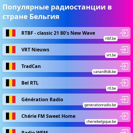
Популярные радиостанции в
стране Бельгия
RTBF - classic 21 80's New Wave
rtbf.be
VRT Nieuws
vrt.be
TradCan
canardfolk.be
Bel RTL
rtl.be
Génération Radio
generationradio.be
Chérie FM Sweet Home
cheriebelgique.be
Radio WFM