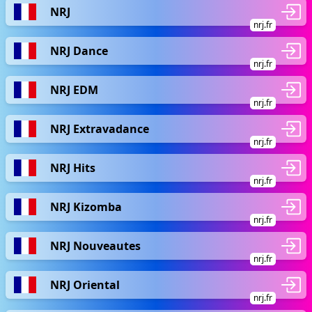
NRJ
nrj.fr
NRJ Dance
nrj.fr
NRJ EDM
nrj.fr
NRJ Extravadance
nrj.fr
NRJ Hits
nrj.fr
NRJ Kizomba
nrj.fr
NRJ Nouveautes
nrj.fr
NRJ Oriental
nrj.fr