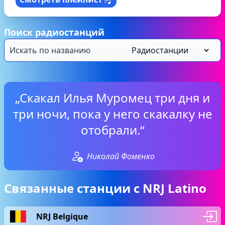
Поиск радиостанций
„Скакал Илья Муромец три дня и
три ночи, пока у него скакалку не
отобрали.“
Николай Фоменко
Связанные станции с NRJ Latino
NRJ Belgique