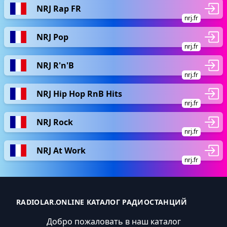
NRJ Rap FR
nrj.fr
NRJ Pop
nrj.fr
NRJ R'n'B
nrj.fr
NRJ Hip Hop RnB Hits
nrj.fr
NRJ Rock
nrj.fr
NRJ At Work
nrj.fr
RADIOLAR.ONLINE КАТАЛОГ РАДИОСТАНЦИЙ
Добро пожаловать в наш каталог