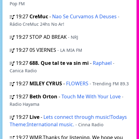
Pop FM
19:27
CreMuc
-
Nao Se Curvamos A Deuses
-
Rádio CreMuc 24hs No Ar!
19:27
STOP AD BREAK
- NRJ
19:27
05 VIERNES
- LA MIA FM
19:27
688. Que tal te va sin mi
-
Raphael
-
Canica Radio
19:27
MILEY CYRUS
-
FLOWERS
- Trending FM 89.3
19:27
Beth Orton
-
Touch Me With Your Love
-
Radio Hayama
19:27
Live
-
Lets connect through music!Todays
Theme:International music.
- Cinna Radio
19:27
WMR.Thanks for listening. We hope you