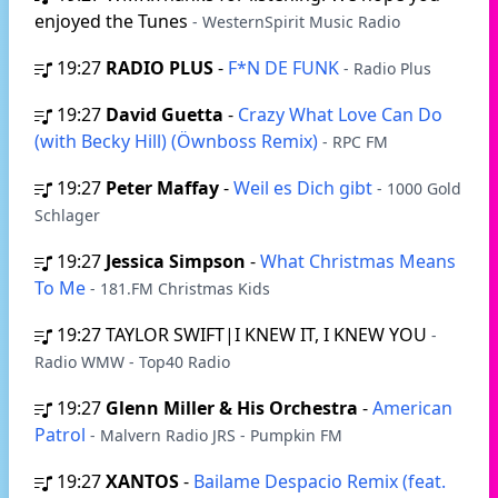
enjoyed the Tunes
- WesternSpirit Music Radio
19:27
RADIO PLUS
-
F*N DE FUNK
- Radio Plus
19:27
David Guetta
-
Crazy What Love Can Do
(with Becky Hill) (Öwnboss Remix)
- RPC FM
19:27
Peter Maffay
-
Weil es Dich gibt
- 1000 Gold
Schlager
19:27
Jessica Simpson
-
What Christmas Means
To Me
- 181.FM Christmas Kids
19:27
TAYLOR SWIFT|I KNEW IT, I KNEW YOU
-
Radio WMW - Top40 Radio
19:27
Glenn Miller & His Orchestra
-
American
Patrol
- Malvern Radio JRS - Pumpkin FM
19:27
XANTOS
-
Bailame Despacio Remix (feat.