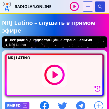
RADIOLAR.ONLINE
Иска
NRJ Latino – слушать в прямом
эфире
Все радио
Радиостанции
страна: Бельгия
NRJ Latino
NRJ LATINO
EMBED