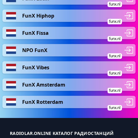
funx.nl
FunX Hiphop
funx.nl
FunX Fissa
funx.nl
NPO FunX
funx.nl
FunX Vibes
funx.nl
FunX Amsterdam
funx.nl
FunX Rotterdam
funx.nl
RADIOLAR.ONLINE КАТАЛОГ РАДИОСТАНЦИЙ