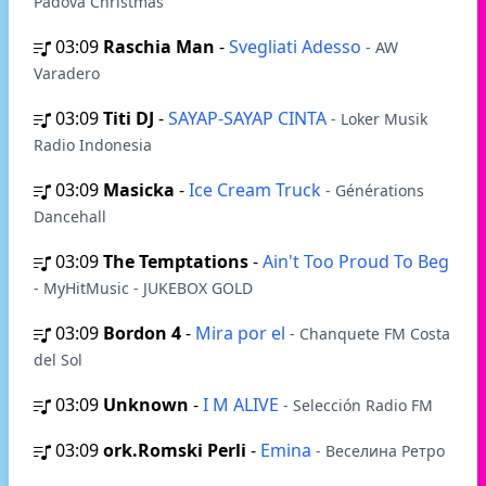
Padova Christmas
03:09
Raschia Man
-
Svegliati Adesso
- AW
Varadero
03:09
Titi DJ
-
SAYAP-SAYAP CINTA
- Loker Musik
Radio Indonesia
03:09
Masicka
-
Ice Cream Truck
- Générations
Dancehall
03:09
The Temptations
-
Ain't Too Proud To Beg
- MyHitMusic - JUKEBOX GOLD
03:09
Bordon 4
-
Mira por el
- Chanquete FM Costa
del Sol
03:09
Unknown
-
I M ALIVE
- Selección Radio FM
03:09
ork.Romski Perli
-
Emina
- Веселина Ретро