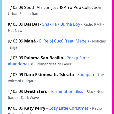
03:09
South African Jazz & Afro-Pop Collection
-
Urban Fusion Radio
03:09
Dai Dai
-
Shakira / Burna Boy
- Radio RMF -
Hot New
03:09
Maná
-
El Reloj Cucú (feat. Mabel)
- Noticias
Tarija
03:09
Paloma San Basilio
-
Por qué me
abandonaste
- Romanticas del Ayer
03:09
Dara Ekimova ft. Iskrata
-
Sagapao
- The
Voice of Bulgaria
03:09
Deathstars
-
Termination Bliss
- Black Neon
Radio - Dark Wave
03:09
Katy Perry
-
Cozy Little Christmas
- Radio