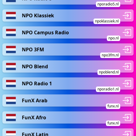
nporadio5.nl
NPO Klassiek
npoklassiek.nl
NPO Campus Radio
npo.nl
NPO 3FM
npo3fm.nl
NPO Blend
npoblend.nl
NPO Radio 1
nporadio1.nl
FunX Arab
funx.nl
FunX Afro
funx.nl
FunX Latin