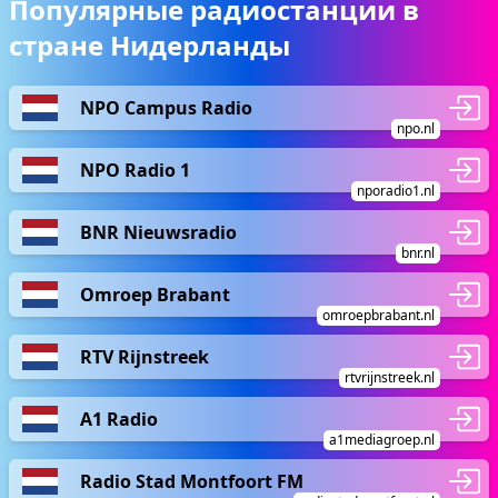
Популярные радиостанции в
стране Нидерланды
NPO Campus Radio
npo.nl
NPO Radio 1
nporadio1.nl
BNR Nieuwsradio
bnr.nl
Omroep Brabant
omroepbrabant.nl
RTV Rijnstreek
rtvrijnstreek.nl
A1 Radio
a1mediagroep.nl
Radio Stad Montfoort FM