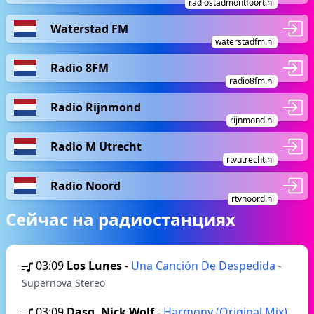
radiostadmontfoort.nl
Waterstad FM
waterstadfm.nl
Radio 8FM
radio8fm.nl
Radio Rijnmond
rijnmond.nl
Radio M Utrecht
rtvutrecht.nl
Radio Noord
rtvnoord.nl
Сейчас на радиостанциях
03:09
Los Lunes
-
Una Canción De Despedida
-
Supernova Stereo
03:09
Dasq, Nick Wolf
-
Harmony (Original Mix)