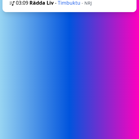
03:09
Rädda Liv
-
Timbuktu
- NRJ