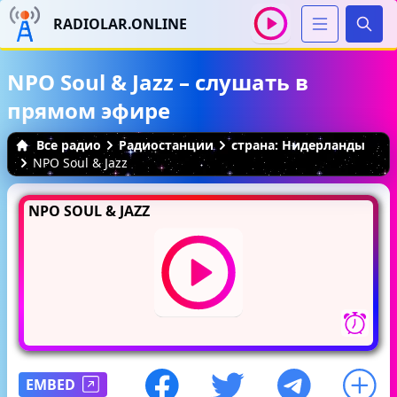
RADIOLAR.ONLINE
Иска
NPO Soul & Jazz – слушать в
прямом эфире
Все радио
Радиостанции
страна: Нидерланды
NPO Soul & Jazz
NPO SOUL & JAZZ
EMBED