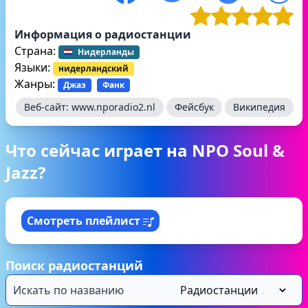
Информация о радиостанции
Страна:
Нидерланды
Языки:
нидерландский
Жанры:
Джаз
Фанк
Веб-сайт:
www.nporadio2.nl
Фейсбук
Википедия
Что сейчас играет на NPO Soul &
Jazz?
Смотреть плейлист
Поиск радиостанций