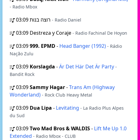
- Radio Mbox
03:09
רוצה בנות
- Radio Daniel
03:09
Destreza y Coraje
- Radio Fachinal De Hoyon
03:09
999. EPMD
-
Head Banger (1992)
- Rádio
Nação Zulu
03:09
Korslagda
-
Är Det Här Det Är Party
-
Bandit Rock
03:09
Sammy Hagar
-
Trans Am (Highway
Wonderland)
- Rock Club Heavy Metal
03:09
Dua Lipa
-
Levitating
- La Radio Plus Alpes
du Sud
03:09
Two Mad Bros & WALDIS
-
Lift Me Up 1.0
Extended
- Radio Mbox - CLUB