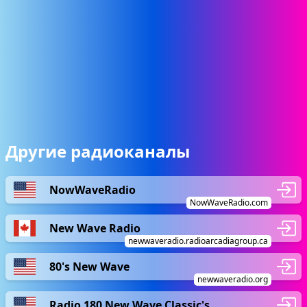
Другие радиоканалы
NowWaveRadio
NowWaveRadio.com
New Wave Radio
newwaveradio.radioarcadiagroup.ca
80's New Wave
newwaveradio.org
Radio 180 New Wave Classic's