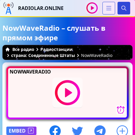
RADIOLAR.ONLINE
Иска
NowWaveRadio – слушать в
прямом эфире
Все радио
Радиостанции
страна: Соединенные Штаты
NowWaveRadio
NOWWAVERADIO
EMBED