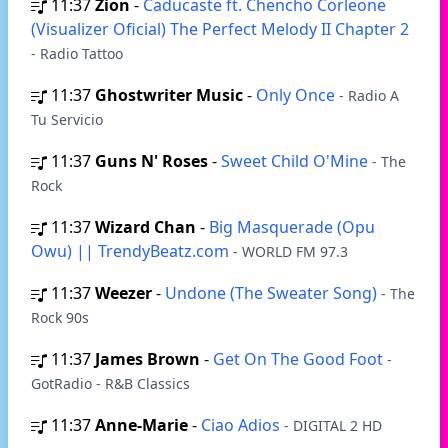
11:37
Zion
-
Caducaste ft. Chencho Corleone
(Visualizer Oficial) The Perfect Melody II Chapter 2
- Radio Tattoo
11:37
Ghostwriter Music
-
Only Once
- Radio A
Tu Servicio
11:37
Guns N' Roses
-
Sweet Child O'Mine
- The
Rock
11:37
Wizard Chan
-
Big Masquerade (Opu
Owu) || TrendyBeatz.com
- WORLD FM 97.3
11:37
Weezer
-
Undone (The Sweater Song)
- The
Rock 90s
11:37
James Brown
-
Get On The Good Foot
-
GotRadio - R&B Classics
11:37
Anne-Marie
-
Ciao Adios
- DIGITAL 2 HD