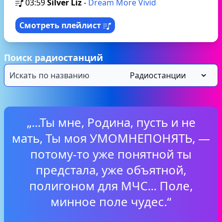
03:59
Silver Liz
-
Dream More Vivid
Смотреть плейлист
Поиск радиостанций
„...Ты мне, Родина, пусть и не
мать, Ты моя УМОМНЕПОНЯТЬ, —
потому-то yжe понятной ты
предстала, уже объятной,
полигоном для МЧС... Поле,
минное поле чудес.“