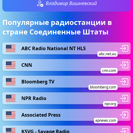
Владимир Вишневский
Популярные радиостанции в
стране Соединенные Штаты
ABC Radio National NT HLS
abc.net.au
CNN
cnn.com
Bloomberg TV
bloomberg.com
NPR Radio
npr.org
Associated Press
apnews.com
KSVG - Savage Radio