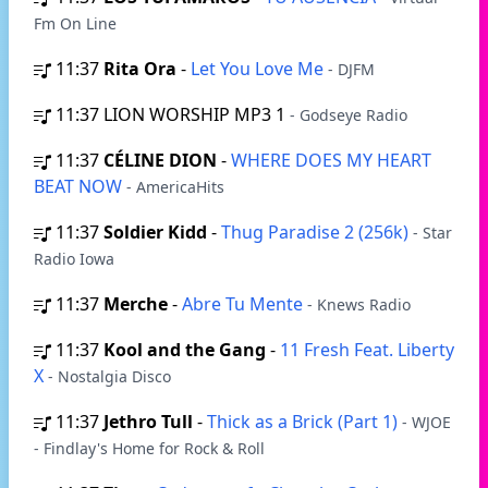
Fm On Line
11:37
Rita Ora
-
Let You Love Me
- DJFM
11:37
LION WORSHIP MP3 1
- Godseye Radio
11:37
CÉLINE DION
-
WHERE DOES MY HEART
BEAT NOW
- AmericaHits
11:37
Soldier Kidd
-
Thug Paradise 2 (256k)
- Star
Radio Iowa
11:37
Merche
-
Abre Tu Mente
- Knews Radio
11:37
Kool and the Gang
-
11 Fresh Feat. Liberty
X
- Nostalgia Disco
11:37
Jethro Tull
-
Thick as a Brick (Part 1)
- WJOE
- Findlay's Home for Rock & Roll