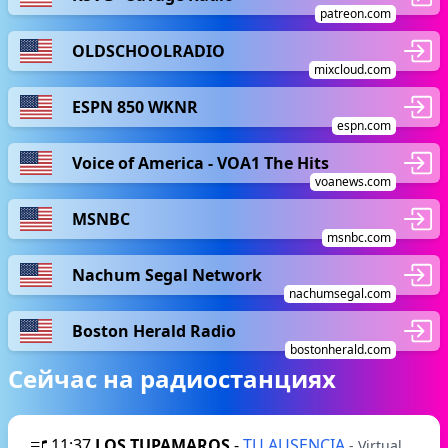
patreon.com
OLDSCHOOLRADIO
mixcloud.com
ESPN 850 WKNR
espn.com
Voice of America - VOA1 The Hits
voanews.com
MSNBC
msnbc.com
Nachum Segal Network
nachumsegal.com
Boston Herald Radio
bostonherald.com
Сейчас на радиостанциях
11:37
LOS TUPAMAROS
-
TU AUSENCIA
- Virtual