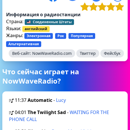
Информация о радиостанции
Страна:
Соединенные Штаты
Языки:
английский
Жанры:
Электронная
Рок
Популярная
Альтернативная
Веб-сайт:
NowWaveRadio.com
Твиттер
Фейсбук
Что сейчас играет на
NowWaveRadio?
11:37
Automatic
-
Lucy
04:01
The Twilight Sad
-
WAITING FOR THE
PHONE CALL