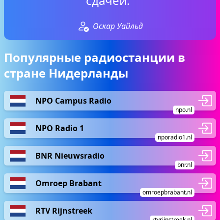
сдачей.“
Оскар Уайльд
Популярные радиостанции в
стране Нидерланды
NPO Campus Radio
npo.nl
NPO Radio 1
nporadio1.nl
BNR Nieuwsradio
bnr.nl
Omroep Brabant
omroepbrabant.nl
RTV Rijnstreek
rtvrijnstreek.nl