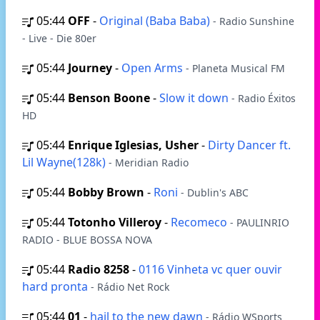
05:44
OFF
-
Original (Baba Baba)
- Radio Sunshine
- Live - Die 80er
05:44
Journey
-
Open Arms
- Planeta Musical FM
05:44
Benson Boone
-
Slow it down
- Radio Éxitos
HD
05:44
Enrique Iglesias, Usher
-
Dirty Dancer ft.
Lil Wayne(128k)
- Meridian Radio
05:44
Bobby Brown
-
Roni
- Dublin's ABC
05:44
Totonho Villeroy
-
Recomeco
- PAULINRIO
RADIO - BLUE BOSSA NOVA
05:44
Radio 8258
-
0116 Vinheta vc quer ouvir
hard pronta
- Rádio Net Rock
05:44
01
-
hail to the new dawn
- Rádio WSports