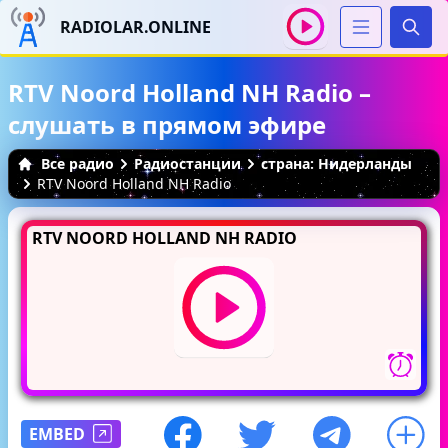
RADIOLAR.ONLINE
Иска
RTV Noord Holland NH Radio –
слушать в прямом эфире
Все радио
Радиостанции
страна: Нидерланды
RTV Noord Holland NH Radio
RTV NOORD HOLLAND NH RADIO
EMBED