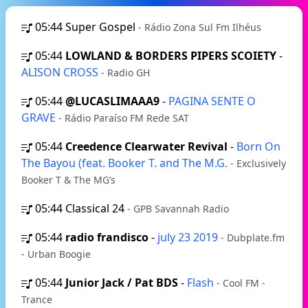
05:44
Super Gospel
- Rádio Zona Sul Fm Ilhéus
05:44
LOWLAND & BORDERS PIPERS SCOIETY
-
ALISON CROSS
- Radio GH
05:44
@LUCASLIMAAA9
-
PAGINA SENTE O
GRAVE
- Rádio Paraíso FM Rede SAT
05:44
Creedence Clearwater Revival
-
Born On
The Bayou (feat. Booker T. and The M.G.
- Exclusively
Booker T & The MG’s
05:44
Classical 24
- GPB Savannah Radio
05:44
radio frandisco
-
july 23 2019
- Dubplate.fm
- Urban Boogie
05:44
Junior Jack / Pat BDS
-
Flash
- Cool FM -
Trance