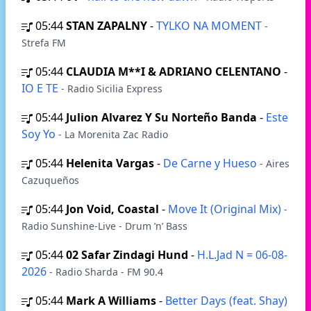
05:44
STAN ZAPALNY
-
TYLKO NA MOMENT
-
Strefa FM
05:44
CLAUDIA M**I & ADRIANO CELENTANO
-
IO E TE
- Radio Sicilia Express
05:44
Julion Alvarez Y Su Norteño Banda
-
Este
Soy Yo
- La Morenita Zac Radio
05:44
Helenita Vargas
-
De Carne y Hueso
- Aires
Cazuqueños
05:44
Jon Void, Coastal
-
Move It (Original Mix)
-
Radio Sunshine-Live - Drum ’n’ Bass
05:44
02 Safar Zindagi Hund
-
H.L.Jad N = 06-08-
2026
- Radio Sharda - FM 90.4
05:44
Mark A Williams
-
Better Days (feat. Shay)