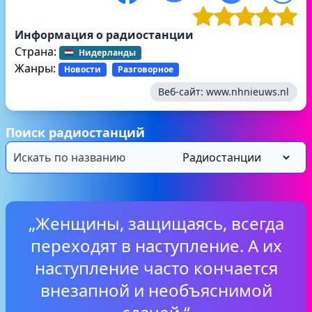
Информация о радиостанции
Страна:
Нидерланды
Жанры:
Новости
Разговорное
Веб-сайт:
www.nhnieuws.nl
Поиск радиостанций
„Женщины, защищаясь, всегда
переходят в наступление. А их
наступление часто кончается
внезапной и необъяснимой