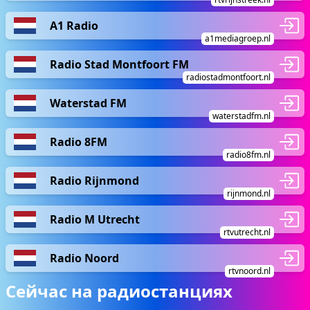
A1 Radio
a1mediagroep.nl
Radio Stad Montfoort FM
radiostadmontfoort.nl
Waterstad FM
waterstadfm.nl
Radio 8FM
radio8fm.nl
Radio Rijnmond
rijnmond.nl
Radio M Utrecht
rtvutrecht.nl
Radio Noord
rtvnoord.nl
Сейчас на радиостанциях