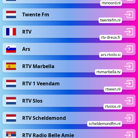
rtvnoord.nl
Twente Fm
twentefm.nl
RTV
rtv-dreux.fr
Ars
ars.rtvslo.si
RTV Marbella
rtvmarbella.tv
RTV 1 Veendam
rtveen.nl
RTV Slos
rtvslos.nl
RTV Scheldemond
scheldemondfm.nl
RTV Radio Belle Amie