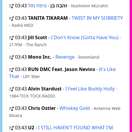
03:43
-
זהבה בן
טיפת מזל
- Noshmim Mizrahit
03:43
TANITA TIKARAM
-
TWIST IN MY SOBRIETY
- Radio MED
03:43
Jill Scott
-
I Don't Know (Gotta Have You)
-
217FM - The Ranch
03:43
Mono Inc.
-
Revenge
- Rosenland
03:43
RUN DMC Feat. Jason Nevins
-
It's Like
That
- LRT 90er
03:43
Alvin Stardust
-
I Feel Like Buddy Holly
-
1984 TICK TOCK RADIO
03:43
Chris Ostler
-
Whiskey Gold
- Antenna Web
Muara
03:43
U2
-
I STILL HAVEN'T FOUND WHAT I'M