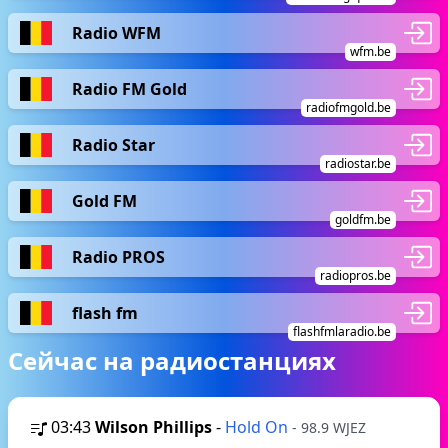
Radio WFM
wfm.be
Radio FM Gold
radiofmgold.be
Radio Star
radiostar.be
Gold FM
goldfm.be
Radio PROS
radiopros.be
flash fm
flashfmlaradio.be
Сейчас на радиостанциях
03:43
Wilson Phillips
-
Hold On
- 98.9 WJEZ