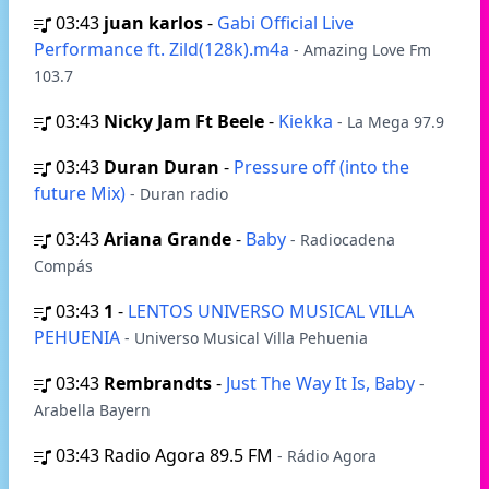
03:43
juan karlos
-
Gabi Official Live
Performance ft. Zild(128k).m4a
- Amazing Love Fm
103.7
03:43
Nicky Jam Ft Beele
-
Kiekka
- La Mega 97.9
03:43
Duran Duran
-
Pressure off (into the
future Mix)
- Duran radio
03:43
Ariana Grande
-
Baby
- Radiocadena
Compás
03:43
1
-
LENTOS UNIVERSO MUSICAL VILLA
PEHUENIA
- Universo Musical Villa Pehuenia
03:43
Rembrandts
-
Just The Way It Is, Baby
-
Arabella Bayern
03:43
Radio Agora 89.5 FM
- Rádio Agora