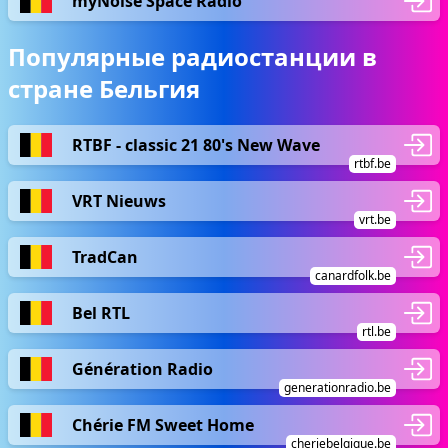
myNoise Space Radio
Популярные радиостанции в
стране Бельгия
RTBF - classic 21 80's New Wave
rtbf.be
VRT Nieuws
vrt.be
TradCan
canardfolk.be
Bel RTL
rtl.be
Génération Radio
generationradio.be
Chérie FM Sweet Home
cheriebelgique.be