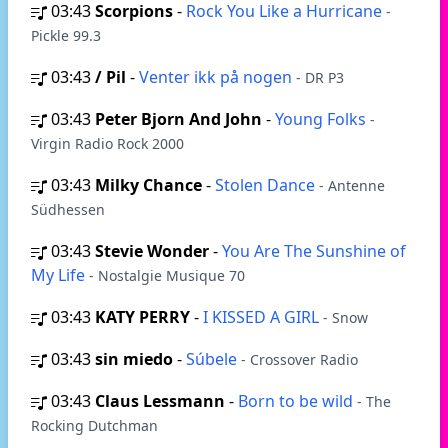
03:43
Scorpions
-
Rock You Like a Hurricane
-
Pickle 99.3
03:43
/ Pil
-
Venter ikk på nogen
- DR P3
03:43
Peter Bjorn And John
-
Young Folks
-
Virgin Radio Rock 2000
03:43
Milky Chance
-
Stolen Dance
- Antenne
Südhessen
03:43
Stevie Wonder
-
You Are The Sunshine of
My Life
- Nostalgie Musique 70
03:43
KATY PERRY
-
I KISSED A GIRL
- Snow
03:43
sin miedo
-
Súbele
- Crossover Radio
03:43
Claus Lessmann
-
Born to be wild
- The
Rocking Dutchman