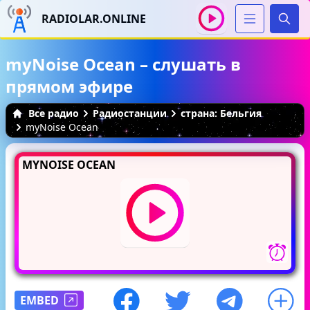
RADIOLAR.ONLINE
Иска
myNoise Ocean – слушать в
прямом эфире
Все радио
Радиостанции
страна: Бельгия
myNoise Ocean
MYNOISE OCEAN
EMBED