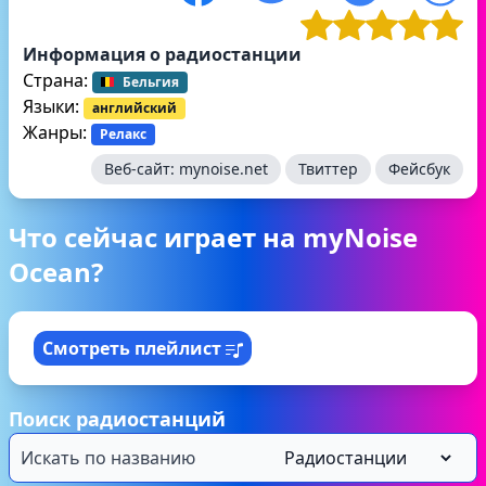
Информация о радиостанции
Страна:
Бельгия
Языки:
английский
Жанры:
Релакс
Веб-сайт:
mynoise.net
Твиттер
Фейсбук
Что сейчас играет на myNoise
Ocean?
Смотреть плейлист
Поиск радиостанций