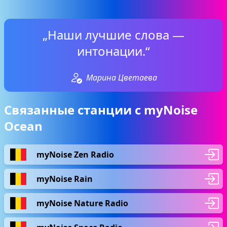
„Наши лучшие слова —
интонации.“
Марина Цветаева
Связанные станции с myNoise
Ocean
myNoise Zen Radio
myNoise Rain
myNoise Nature Radio