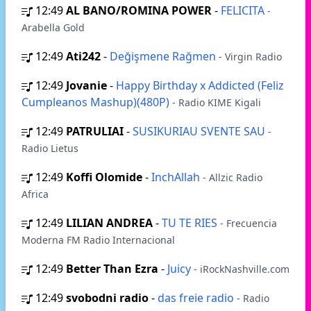
12:49
AL BANO/ROMINA POWER
-
FELICITA
-
Arabella Gold
12:49
Ati242
-
Değişmene Rağmen
- Virgin Radio
12:49
Jovanie
-
Happy Birthday x Addicted (Feliz
Cumpleanos Mashup)(480P)
- Radio KIME Kigali
12:49
PATRULIAI
-
SUSIKURIAU SVENTE SAU
-
Radio Lietus
12:49
Koffi Olomide
-
InchAllah
- Allzic Radio
Africa
12:49
LILIAN ANDREA
-
TU TE RIES
- Frecuencia
Moderna FM Radio Internacional
12:49
Better Than Ezra
-
Juicy
- iRockNashville.com
12:49
svobodni radio
-
das freie radio
- Radio