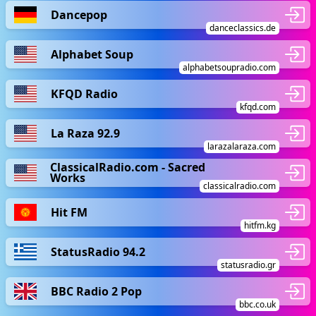
Dancepop
danceclassics.de
Alphabet Soup
alphabetsoupradio.com
KFQD Radio
kfqd.com
La Raza 92.9
larazalaraza.com
ClassicalRadio.com - Sacred
Works
classicalradio.com
Hit FM
hitfm.kg
StatusRadio 94.2
statusradio.gr
BBC Radio 2 Pop
bbc.co.uk