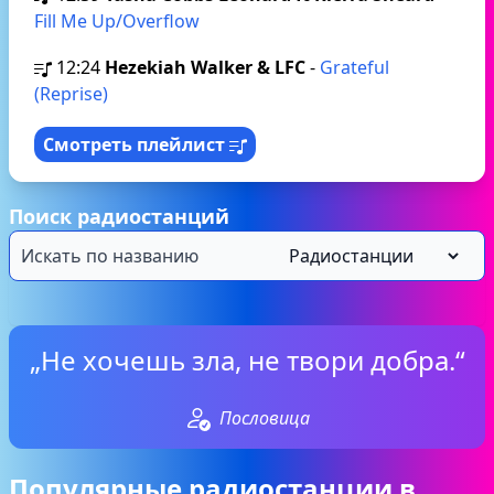
Fill Me Up/Overflow
12:24
Hezekiah Walker & LFC
-
Grateful
(Reprise)
Смотреть плейлист
Поиск радиостанций
„Не хочешь зла, не твори добра.“
Пословица
Популярные радиостанции в