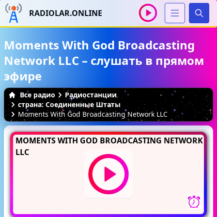
RADIOLAR.ONLINE
Иска
Moments With God Broadcasting
Network LLC – слушать в прямом
эфире
Все радио
Радиостанции
страна: Соединенные Штаты
Moments With God Broadcasting Network LLC
MOMENTS WITH GOD BROADCASTING NETWORK
LLC