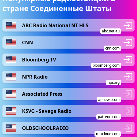
стране Соединенные Штаты
ABC Radio National NT HLS
abc.net.au
CNN
cnn.com
Bloomberg TV
bloomberg.com
NPR Radio
npr.org
Associated Press
apnews.com
KSVG - Savage Radio
patreon.com
OLDSCHOOLRADIO
mixcloud.com