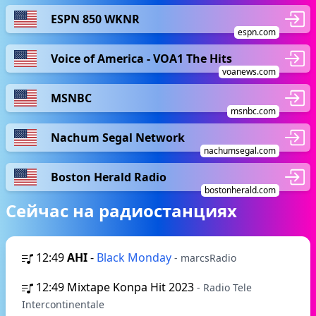
ESPN 850 WKNR
espn.com
Voice of America - VOA1 The Hits
voanews.com
MSNBC
msnbc.com
Nachum Segal Network
nachumsegal.com
Boston Herald Radio
bostonherald.com
Сейчас на радиостанциях
12:49
AHI
-
Black Monday
- marcsRadio
12:49
Mixtape Konpa Hit 2023
- Radio Tele
Intercontinentale