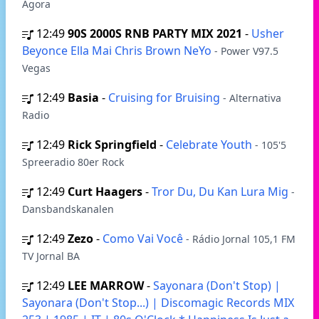
Agora
12:49
90S 2000S RNB PARTY MIX 2021
-
Usher
Beyonce Ella Mai Chris Brown NeYo
- Power V97.5
Vegas
12:49
Basia
-
Cruising for Bruising
- Alternativa
Radio
12:49
Rick Springfield
-
Celebrate Youth
- 105'5
Spreeradio 80er Rock
12:49
Curt Haagers
-
Tror Du, Du Kan Lura Mig
-
Dansbandskanalen
12:49
Zezo
-
Como Vai Você
- Rádio Jornal 105,1 FM
TV Jornal BA
12:49
LEE MARROW
-
Sayonara (Don't Stop) |
Sayonara (Don't Stop...) | Discomagic Records MIX