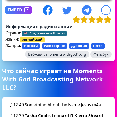
EMBED
Информация о радиостанции
Страна:
Соединенные Штаты
Языки:
английский
Жанры:
Новости
Разговорное
Духовная
Регги
Веб-сайт:
momentswithgod1.org
Фейсбук
Что сейчас играет на Moments
With God Broadcasting Network
LLC?
12:49
Something About the Name Jesus.m4a
12:39
Tasha Cobbs Leonard ft Kierra Sheard
-