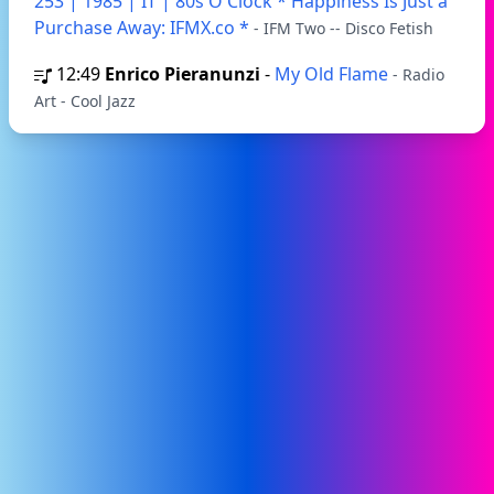
253 | 1985 | IT | 80s O'Clock * Happiness Is Just a
Purchase Away: IFMX.co *
- IFM Two -- Disco Fetish
12:49
Enrico Pieranunzi
-
My Old Flame
- Radio
Art - Cool Jazz