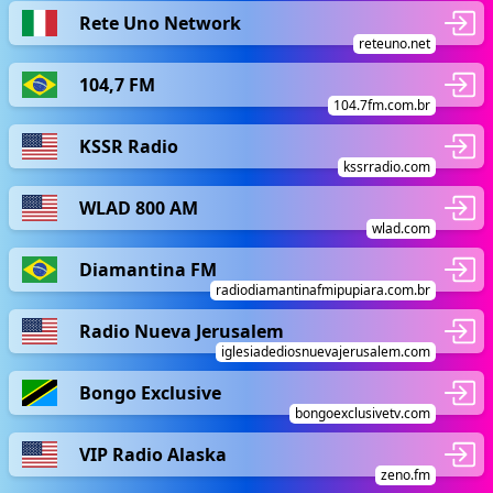
Rete Uno Network
reteuno.net
104,7 FM
104.7fm.com.br
KSSR Radio
kssrradio.com
WLAD 800 AM
wlad.com
Diamantina FM
radiodiamantinafmipupiara.com.br
Radio Nueva Jerusalem
iglesiadediosnuevajerusalem.com
Bongo Exclusive
bongoexclusivetv.com
VIP Radio Alaska
zeno.fm