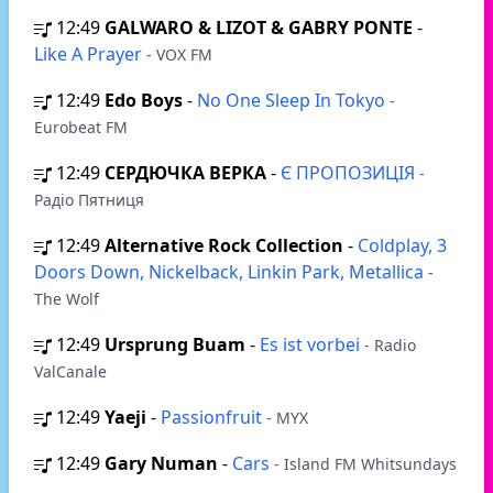
12:49
GALWARO & LIZOT & GABRY PONTE
-
Like A Prayer
- VOX FM
12:49
Edo Boys
-
No One Sleep In Tokyo
-
Eurobeat FM
12:49
СЕРДЮЧКА ВЕРКА
-
Є ПРОПОЗИЦІЯ
-
Радіо Пятниця
12:49
Alternative Rock Collection
-
Coldplay, 3
Doors Down, Nickelback, Linkin Park, Metallica
-
The Wolf
12:49
Ursprung Buam
-
Es ist vorbei
- Radio
ValCanale
12:49
Yaeji
-
Passionfruit
- MYX
12:49
Gary Numan
-
Cars
- Island FM Whitsundays