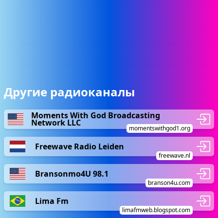
Другие радиоканалы
Moments With God Broadcasting
Network LLC
momentswithgod1.org
Freewave Radio Leiden
freewave.nl
Bransonmo4U 98.1
branson4u.com
Lima Fm
limafmweb.blogspot.com