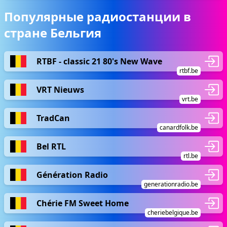
Популярные радиостанции в
стране Бельгия
RTBF - classic 21 80's New Wave
rtbf.be
VRT Nieuws
vrt.be
TradCan
canardfolk.be
Bel RTL
rtl.be
Génération Radio
generationradio.be
Chérie FM Sweet Home
cheriebelgique.be