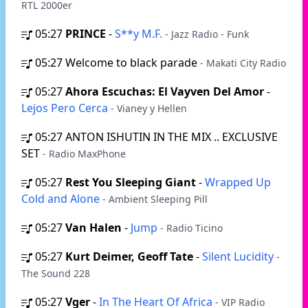
RTL 2000er
05:27
PRINCE
-
S**y M.F.
- Jazz Radio - Funk
05:27
Welcome to black parade
- Makati City Radio
05:27
Ahora Escuchas: El Vayven Del Amor
-
Lejos Pero Cerca
- Vianey y Hellen
05:27
ANTON ISHUTIN IN THE MIX .. EXCLUSIVE
SET
- Radio MaxPhone
05:27
Rest You Sleeping Giant
-
Wrapped Up
Cold and Alone
- Ambient Sleeping Pill
05:27
Van Halen
-
Jump
- Radio Ticino
05:27
Kurt Deimer, Geoff Tate
-
Silent Lucidity
-
The Sound 228
05:27
Vger
-
In The Heart Of Africa
- VIP Radio