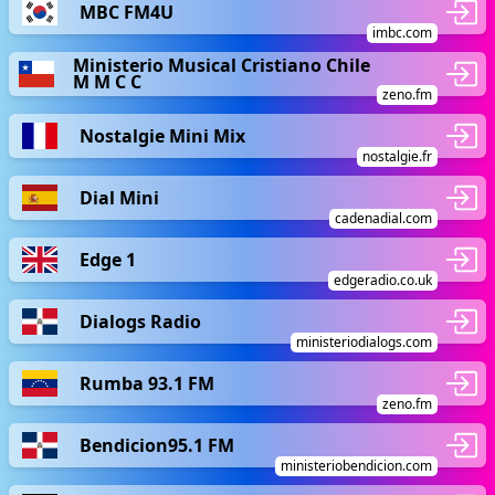
MBC FM4U
imbc.com
Ministerio Musical Cristiano Chile
M M C C
zeno.fm
Nostalgie Mini Mix
nostalgie.fr
Dial Mini
cadenadial.com
Edge 1
edgeradio.co.uk
Dialogs Radio
ministeriodialogs.com
Rumba 93.1 FM
zeno.fm
Bendicion95.1 FM
ministeriobendicion.com