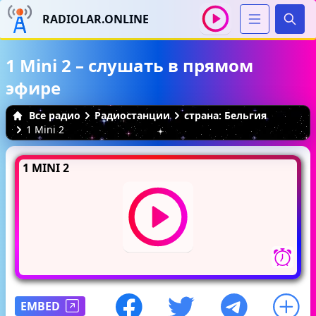
RADIOLAR.ONLINE
Иска
1 Mini 2 – слушать в прямом
эфире
Все радио
Радиостанции
страна: Бельгия
1 Mini 2
1 MINI 2
EMBED