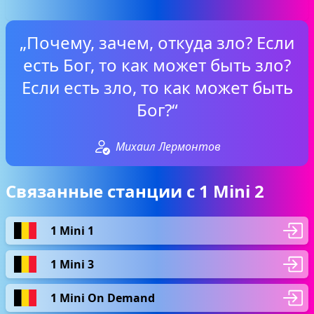
„Почему, зачем, откуда зло? Если
есть Бог, то как может быть зло?
Если есть зло, то как может быть
Бог?“
Михаил Лермонтов
Связанные станции с 1 Mini 2
1 Mini 1
1 Mini 3
1 Mini On Demand