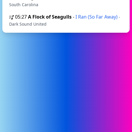
South Carolina
05:27
A Flock of Seagulls
-
I Ran (So Far Away)
-
Dark Sound United