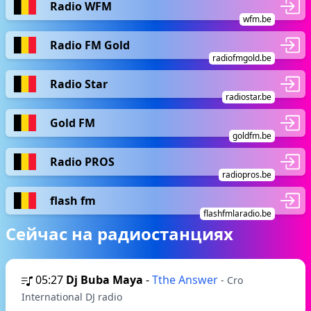
Radio WFM
wfm.be
Radio FM Gold
radiofmgold.be
Radio Star
radiostar.be
Gold FM
goldfm.be
Radio PROS
radiopros.be
flash fm
flashfmlaradio.be
Сейчас на радиостанциях
05:27
Dj Buba Maya
-
Tthe Answer
- Cro
International DJ radio