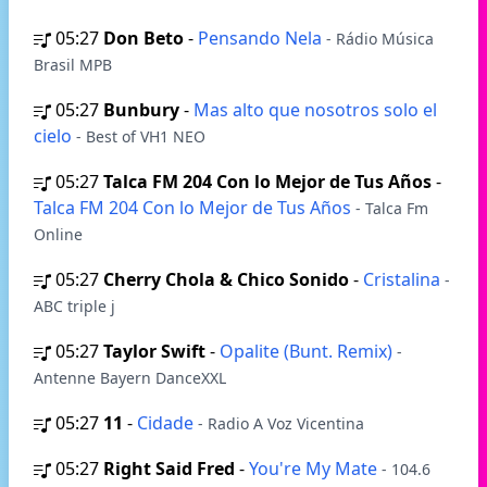
05:27
Don Beto
-
Pensando Nela
- Rádio Música
Brasil MPB
05:27
Bunbury
-
Mas alto que nosotros solo el
cielo
- Best of VH1 NEO
05:27
Talca FM 204 Con lo Mejor de Tus Años
-
Talca FM 204 Con lo Mejor de Tus Años
- Talca Fm
Online
05:27
Cherry Chola & Chico Sonido
-
Cristalina
-
ABC triple j
05:27
Taylor Swift
-
Opalite (Bunt. Remix)
-
Antenne Bayern DanceXXL
05:27
11
-
Cidade
- Radio A Voz Vicentina
05:27
Right Said Fred
-
You're My Mate
- 104.6