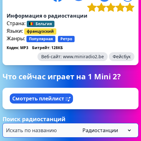
Информация о радиостанции
Страна:
Бельгия
Языки:
французский
Жанры:
Популярная
Ретро
Кодек: MP3
Битрейт: 128КБ
Веб-сайт:
www.miniradio2.be
Фейсбук
Что сейчас играет на 1 Mini 2?
Смотреть плейлист
Поиск радиостанций