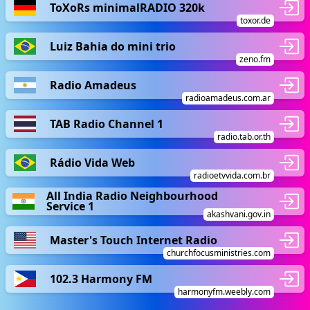
ToXoRs minimalRADIO 320k
toxor.de
Luiz Bahia do mini trio
zeno.fm
Radio Amadeus
radioamadeus.com.ar
TAB Radio Channel 1
radio.tab.or.th
Rádio Vida Web
radioetvvida.com.br
All India Radio Neighbourhood
Service 1
akashvani.gov.in
Master's Touch Internet Radio
churchfocusministries.com
102.3 Harmony FM
harmonyfm.weebly.com