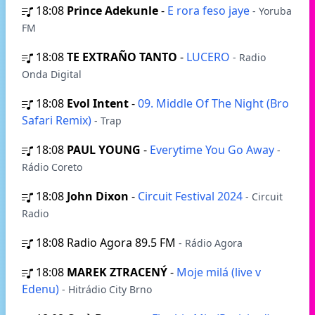
18:08
Prince Adekunle
-
E rora feso jaye
- Yoruba
FM
18:08
TE EXTRAÑO TANTO
-
LUCERO
- Radio
Onda Digital
18:08
Evol Intent
-
09. Middle Of The Night (Bro
Safari Remix)
- Trap
18:08
PAUL YOUNG
-
Everytime You Go Away
-
Rádio Coreto
18:08
John Dixon
-
Circuit Festival 2024
- Circuit
Radio
18:08
Radio Agora 89.5 FM
- Rádio Agora
18:08
MAREK ZTRACENÝ
-
Moje milá (live v
Edenu)
- Hitrádio City Brno