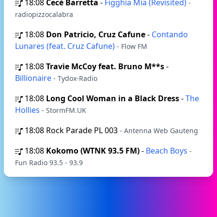
18:08
Cecè Barretta
-
Figghia Mia (Revisited)
-
radiopizzocalabra
18:08
Don Patricio, Cruz Cafune
-
Contando
Lunares (feat. Cruz Cafune)
- Flow FM
18:08
Travie McCoy feat. Bruno M**s
-
Billionaire
- Tydox-Radio
18:08
Long Cool Woman in a Black Dress
-
The
Hollies
- StormFM.UK
18:08
Rock Parade PL 003
- Antenna Web Gauteng
18:08
Kokomo (WTNK 93.5 FM)
-
Beach Boys
-
Fun Radio 93.5 - 93.9