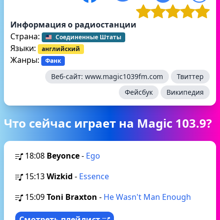
Информация о радиостанции
Страна:
Соединенные Штаты
Языки:
английский
Жанры:
Фанк
Веб-сайт:
www.magic1039fm.com
Твиттер
Фейсбук
Википедия
Что сейчас играет на Magic 103.9?
18:08
Beyonce
-
Ego
15:13
Wizkid
-
Essence
15:09
Toni Braxton
-
He Wasn't Man Enough
Смотреть плейлист