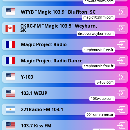
cbwatertown.com
WTYB "Magic 103.9" Bluffton, SC
magic1039fm.com
CKRC-FM "Magic 103.5" Weyburn,
SK
discoverweyburn.com
Magic Project Radio
stephmusic.free.fr
Magic Project Radio Dance
stephmusic.free.fr
Y-103
y-103.com
103.1 WEUP
103weup.com
221Radio FM 103.1
221radio.com.ar
103.7 Kiss FM