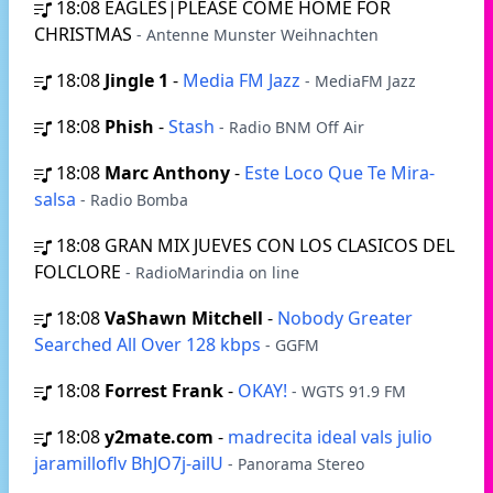
18:08
EAGLES|PLEASE COME HOME FOR
CHRISTMAS
- Antenne Munster Weihnachten
18:08
Jingle 1
-
Media FM Jazz
- MediaFM Jazz
18:08
Phish
-
Stash
- Radio BNM Off Air
18:08
Marc Anthony
-
Este Loco Que Te Mira-
salsa
- Radio Bomba
18:08
GRAN MIX JUEVES CON LOS CLASICOS DEL
FOLCLORE
- RadioMarindia on line
18:08
VaShawn Mitchell
-
Nobody Greater
Searched All Over 128 kbps
- GGFM
18:08
Forrest Frank
-
OKAY!
- WGTS 91.9 FM
18:08
y2mate.com
-
madrecita ideal vals julio
jaramilloflv BhJO7j-ailU
- Panorama Stereo