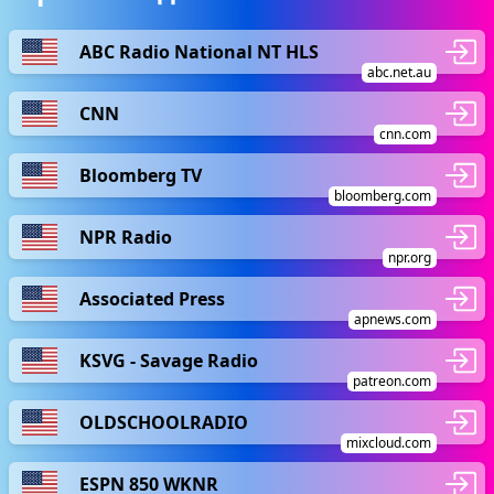
ABC Radio National NT HLS
abc.net.au
CNN
cnn.com
Bloomberg TV
bloomberg.com
NPR Radio
npr.org
Associated Press
apnews.com
KSVG - Savage Radio
patreon.com
OLDSCHOOLRADIO
mixcloud.com
ESPN 850 WKNR