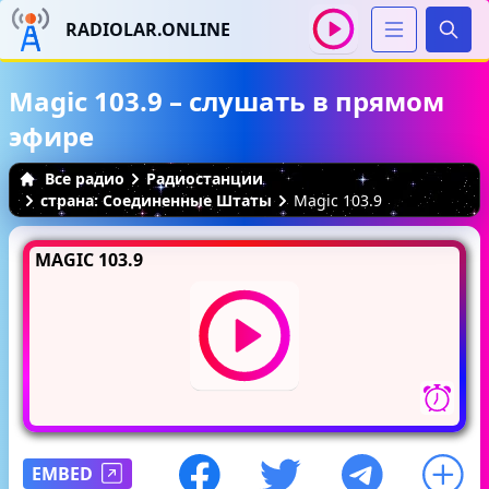
RADIOLAR.ONLINE
Иска
Magic 103.9 – слушать в прямом
эфире
Все радио
Радиостанции
страна: Соединенные Штаты
Magic 103.9
MAGIC 103.9
EMBED