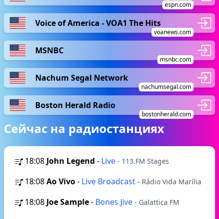
espn.com
Voice of America - VOA1 The Hits
voanews.com
MSNBC
msnbc.com
Nachum Segal Network
nachumsegal.com
Boston Herald Radio
bostonherald.com
Сейчас на радиостанциях
18:08
John Legend
-
Live
- 113.FM Stages
18:08
Ao Vivo
-
Live Broadcast
- Rádio Vida Marília
18:08
Joe Sample
-
Bones Jive
- Galattica FM