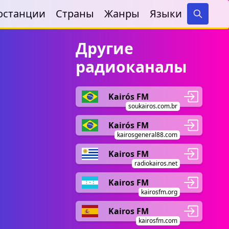
останции
Страны
Жанры
Языки
Search
Другие
радиоканалы
Kairós FM
soukairos.com.br
Kairós FM
kairosgeneral88.com
Kairos FM
radiokairos.net
Kairos FM
kairosfm.org
Kairos FM
kairosfm.com