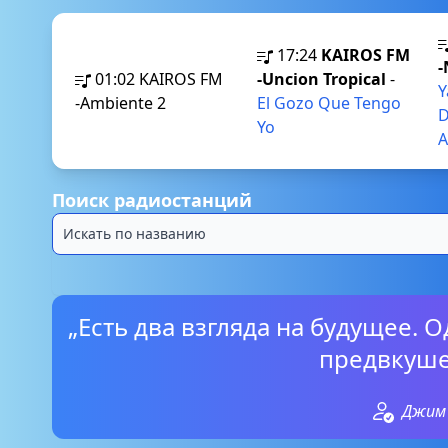
17:24
KAIROS FM
-
01:02
KAIROS FM
-Uncion Tropical
-
Y
-Ambiente 2
El Gozo Que Tengo
D
Yo
A
Поиск радиостанций
„Есть два взгляда на будущее. 
предвкуше
Джим