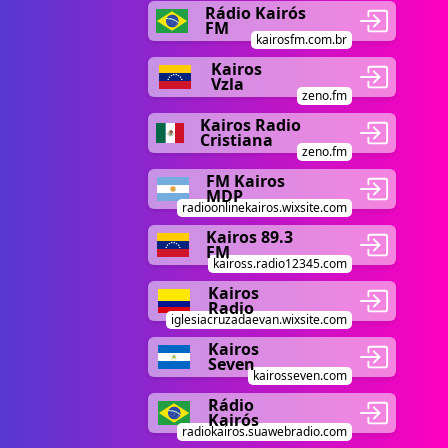
Rádio Kairós
FM
kairosfm.com.br
Kairos
Vzla
zeno.fm
Kairos Radio
Cristiana
zeno.fm
FM Kairos
MDP
radioonlinekairos.wixsite.com
Kairos 89.3
FM
kaiross.radio12345.com
Kairos
Radio
iglesiacruzadaevan.wixsite.com
Kairos
Seven
kairosseven.com
Rádio
Kairós
radiokairos.suawebradio.com