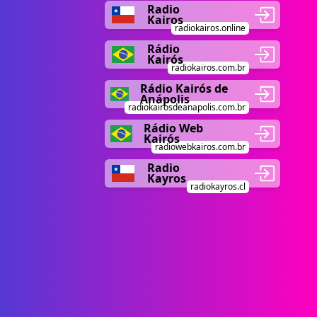
Radio
Kairos
radiokairos.online
Rádio
Kairós
radiokairos.com.br
Rádio Kairós de
Anápolis
radiokairosdeanapolis.com.br
Rádio Web
Kairós
radiowebkairos.com.br
Radio
Kayros
radiokayros.cl