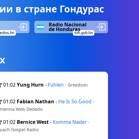
и в стране Гондурас
Radio Nacional
de Honduras
dios.hn
tnh.gob.hn
х
01:02
Yung Hurn
-
Fühlen
- Greedson
01:02
Fabian Nathan
-
He Is So Good
-
ntenna Web Dededo
01:02
Bernice West
-
Komma Nader
-
uach Gospel Radio