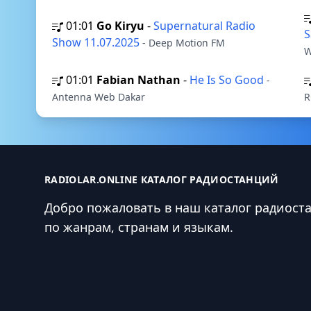
01:01
Go Kiryu
-
Supernatural Radio
S
Show 11.07.2025
- Deep Motion FM
W
01:01
Fabian Nathan
-
He Is So Good
-
Antenna Web Dakar
R
RADIOLAR.ONLINE КАТАЛОГ РАДИОСТАНЦИЙ
Добро пожаловать в наш каталог радиост
по жанрам, странам и языкам.