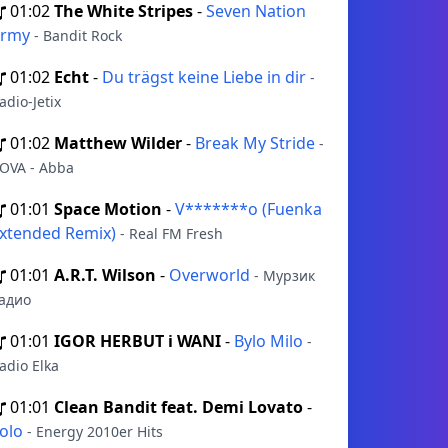
01:02
The White Stripes
-
Seven Nation
Army
- Bandit Rock
01:02
Echt
-
Du trägst keine Liebe in dir
-
adio-Jetix
01:02
Matthew Wilder
-
Break My Stride
-
OVA - Abba
01:01
Space Motion
-
V*******o (Fuenka
xtended Remix)
- Real FM Fresh
01:01
A.R.T. Wilson
-
Overworld
- Мурзик
адио
01:01
IGOR HERBUT i WANI
-
Bylo Milo
-
adio Elka
01:01
Clean Bandit feat. Demi Lovato
-
olo
- Energy 2010er Hits