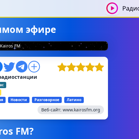
Ради
рямом эфире
Kairos FM
радиостанции
ас
ая
Новости
Разговорное
Латино
Веб-сайт:
www.kairosfm.org
ros FM?