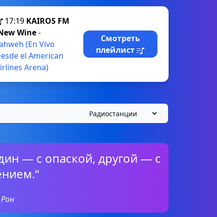
17:19
KAIROS FM
New Wine
-
Смотреть
ahweh (En Vivo
плейлист
esde el American
irlines Arena)
Один — с опаской, другой — с
нием.“
 Рон