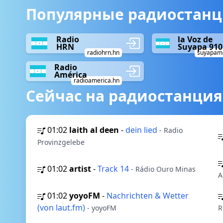
Популярные радиостанци
Radio
la Voz de
HRN
Suyapa 910
radiohrn.hn
suyapame
Radio
América
radioamerica.hn
Сейчас на радиостанция
01:02
laith al deen
-
dein lied
- Radio
Provinzgelebe
01:02
artist
-
Track 14
- Rádio Ouro Minas
A
01:02
yoyoFM
-
Nachrichten & Wetter
(von laut.fm)
- yoyoFM
R