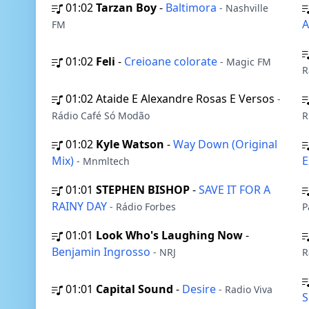
01:02
Tarzan Boy
-
Baltimora
- Nashville
FM
01:02
Feli
-
Creioane colorate
- Magic FM
R
01:02
Ataide E Alexandre Rosas E Versos
-
Rádio Café Só Modão
R
01:02
Kyle Watson
-
Way Down (Original
Mix)
E
- Mnmltech
01:01
STEPHEN BISHOP
-
SAVE IT FOR A
RAINY DAY
- Rádio Forbes
Р
01:01
Look Who's Laughing Now
-
Benjamin Ingrosso
- NRJ
R
01:01
Capital Sound
-
Desire
- Radio Viva
S