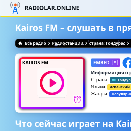
RADIOLAR.ONLINE
Kairos FM – слушать в п
Все радио
Радиостанции
страна: Гондурас
KAIROS FM
EMBED
Информация о 
Страна:
Гондур
Языки:
испанский
Жанры:
Популярн
Что сейчас играет на Kai