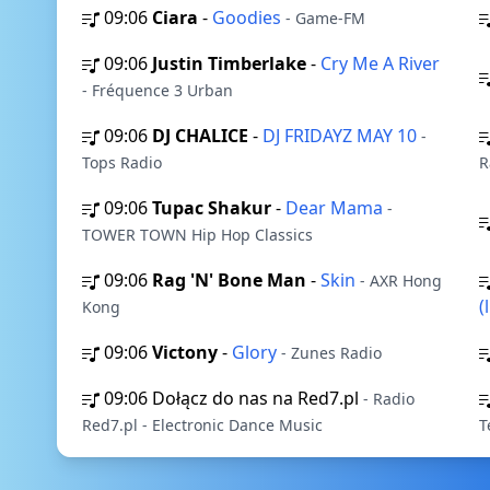
09:06
Ciara
-
Goodies
- Game-FM
09:06
Justin Timberlake
-
Cry Me A River
- Fréquence 3 Urban
09:06
DJ CHALICE
-
DJ FRIDAYZ MAY 10
-
Tops Radio
R
09:06
Tupac Shakur
-
Dear Mama
-
TOWER TOWN Hip Hop Classics
09:06
Rag 'N' Bone Man
-
Skin
- AXR Hong
(
Kong
09:06
Victony
-
Glory
- Zunes Radio
09:06
Dołącz do nas na Red7.pl
- Radio
Red7.pl - Electronic Dance Music
T