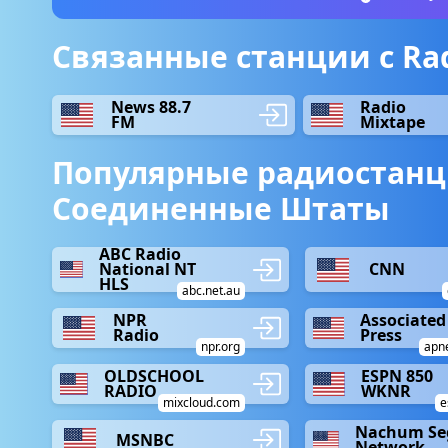
Связанные станции с Radi
News 88.7
Radio
FM
Mixtape
Популярные радиостанц
Соединенные Штаты
ABC Radio
National NT
CNN
HLS
abc.net.au
NPR
Associated
Radio
Press
npr.org
apn
OLDSCHOOL
ESPN 850
RADIO
WKNR
mixcloud.com
e
Nachum Se
MSNBC
Network