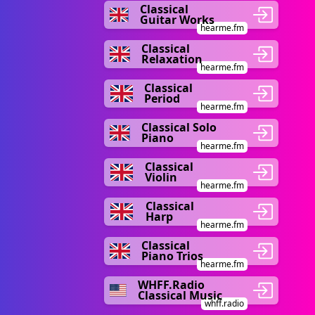
Classical
Guitar Works
hearme.fm
Classical
Relaxation
hearme.fm
Classical
Period
hearme.fm
Classical Solo
Piano
hearme.fm
Classical
Violin
hearme.fm
Classical
Harp
hearme.fm
Classical
Piano Trios
hearme.fm
WHFF.Radio
Classical Music
whff.radio