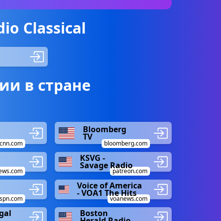
o Classical
ии в стране
Bloomberg
TV
cnn.com
bloomberg.com
KSVG -
Savage Radio
ews.com
patreon.com
Voice of America
- VOA1 The Hits
spn.com
voanews.com
gal
Boston
Herald Radio