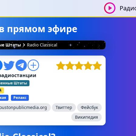
Ради
ь в прямом эфире
ные Штаты
Radio Classical
радиостанции
ненные Штаты
й
кая
Релакс
ustonpublicmedia.org
Твиттер
Фейсбук
Википедия