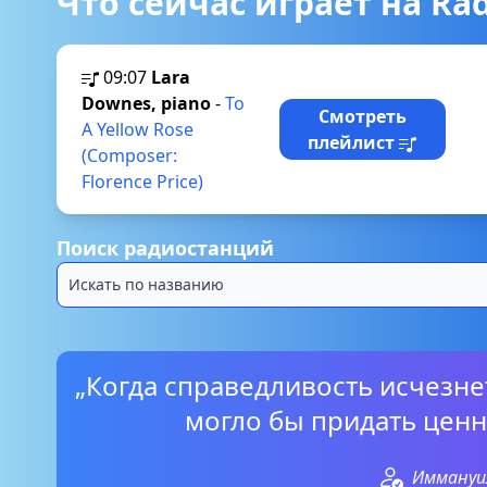
Что сейчас играет на Radi
09:07
Lara
Downes, piano
-
To
Смотреть
A Yellow Rose
плейлист
(Composer:
Florence Price)
Поиск радиостанций
„Когда справедливость исчезнет
могло бы придать ценн
Иммануи