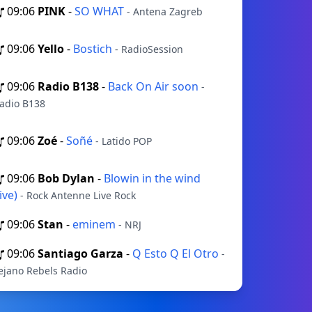
09:06
PINK
-
SO WHAT
- Antena Zagreb
09:06
Yello
-
Bostich
- RadioSession
09:06
Radio B138
-
Back On Air soon
-
adio B138
09:06
Zoé
-
Soñé
- Latido POP
09:06
Bob Dylan
-
Blowin in the wind
live)
- Rock Antenne Live Rock
09:06
Stan
-
eminem
- NRJ
09:06
Santiago Garza
-
Q Esto Q El Otro
-
ejano Rebels Radio