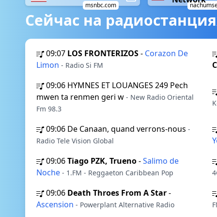
msnbc.com
nachumse
Сейчас на радиостанция
09:07
LOS FRONTERIZOS
-
Corazon De
Limon
C
- Radio Si FM
09:06
HYMNES ET LOUANGES 249 Pech
mwen ta renmen geri w
- New Radio Oriental
K
Fm 98.3
09:06
De Canaan, quand verrons-nous
-
Y
Radio Tele Vision Global
09:06
Tiago PZK, Trueno
-
Salimo de
Noche
- 1.FM - Reggaeton Caribbean Pop
4
09:06
Death Throes From A Star
-
Ascension
- Powerplant Alternative Radio
F