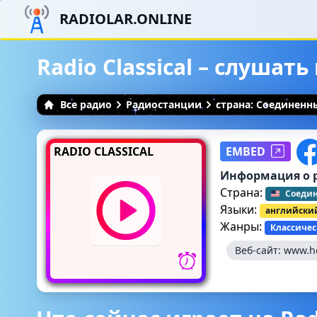
RADIOLAR.ONLINE
Radio Classical – слушат
Все радио
Радиостанции
страна: Соединен
RADIO CLASSICAL
EMBED
Информация о 
Страна:
Соеди
Языки:
английски
Жанры:
Классичес
Веб-сайт:
www.ho