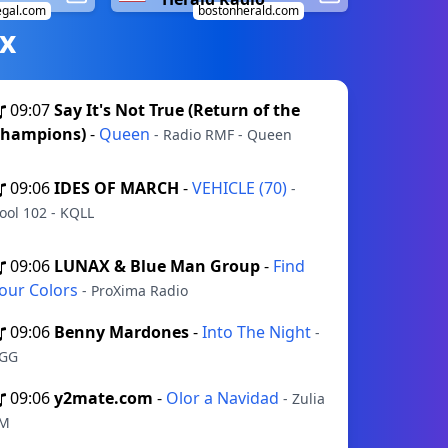
gal.com
bostonherald.com
х
09:07
Say It's Not True (Return of the
hampions)
-
Queen
- Radio RMF - Queen
09:06
IDES OF MARCH
-
VEHICLE (70)
-
ool 102 - KQLL
09:06
LUNAX & Blue Man Group
-
Find
our Colors
- ProXima Radio
09:06
Benny Mardones
-
Into The Night
-
GG
09:06
y2mate.com
-
Olor a Navidad
- Zulia
M