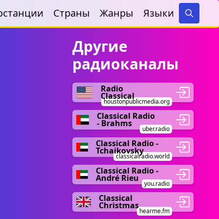
останции
Страны
Жанры
Языки
Search
Другие
радиоканалы
Radio
Classical
houstonpublicmedia.org
Classical Radio
- Brahms
uber.radio
Classical Radio -
Tchaikovsky
classicalradio.world
Classical Radio -
André Rieu
you.radio
Classical
Christmas
hearme.fm