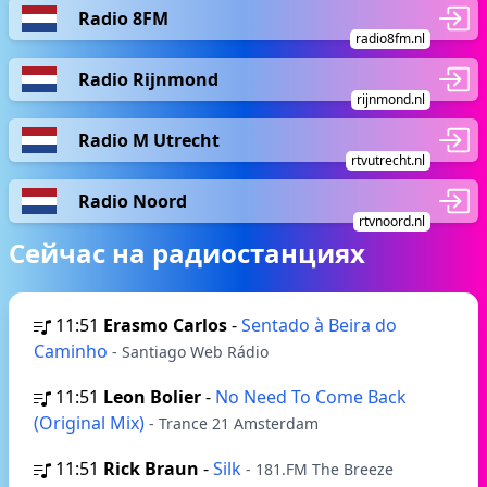
Radio 8FM
radio8fm.nl
Radio Rijnmond
rijnmond.nl
Radio M Utrecht
rtvutrecht.nl
Radio Noord
rtvnoord.nl
Сейчас на радиостанциях
11:51
Erasmo Carlos
-
Sentado à Beira do
Caminho
- Santiago Web Rádio
11:51
Leon Bolier
-
No Need To Come Back
(Original Mix)
- Trance 21 Amsterdam
11:51
Rick Braun
-
Silk
- 181.FM The Breeze