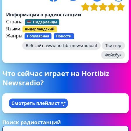
Информация о радиостанции
Страна:
Нидерланды
Языки:
нидерландский
Жанры:
Популярная
Новости
Веб-сайт:
www.hortibiznewsradio.nl
Твиттер
Фейсбук
Что сейчас играет на Hortibiz
Newsradio?
Смотреть плейлист
Поиск радиостанций