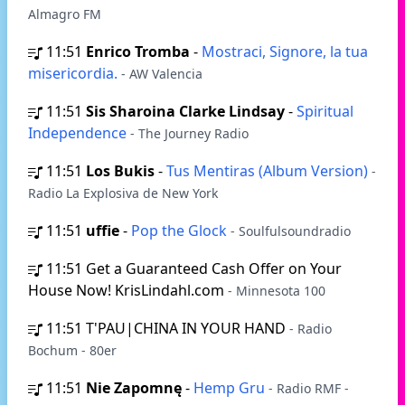
Almagro FM
11:51
Enrico Tromba
-
Mostraci, Signore, la tua
misericordia.
- AW Valencia
11:51
Sis Sharoina Clarke Lindsay
-
Spiritual
Independence
- The Journey Radio
11:51
Los Bukis
-
Tus Mentiras (Album Version)
-
Radio La Explosiva de New York
11:51
uffie
-
Pop the Glock
- Soulfulsoundradio
11:51
Get a Guaranteed Cash Offer on Your
House Now! KrisLindahl.com
- Minnesota 100
11:51
T'PAU|CHINA IN YOUR HAND
- Radio
Bochum - 80er
11:51
Nie Zapomnę
-
Hemp Gru
- Radio RMF -