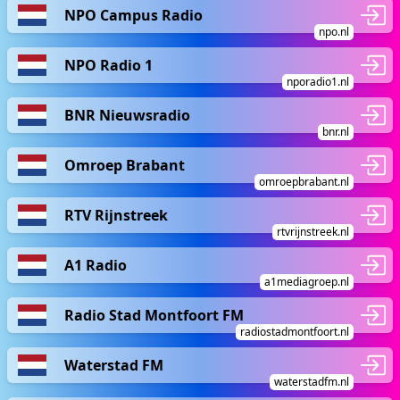
NPO Campus Radio
npo.nl
NPO Radio 1
nporadio1.nl
BNR Nieuwsradio
bnr.nl
Omroep Brabant
omroepbrabant.nl
RTV Rijnstreek
rtvrijnstreek.nl
A1 Radio
a1mediagroep.nl
Radio Stad Montfoort FM
radiostadmontfoort.nl
Waterstad FM
waterstadfm.nl