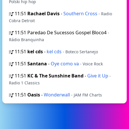
Polski hip hop
11:51
Rachael Davis
-
Southern Cross
- Radio
Cobra Detroit
11:51
Paredao De Sucessos Gospel Bloco4
-
Rádio Branquinha
11:51
kel cds
-
kel cds
- Boteco Sertanejo
11:51
Santana
-
Oye como va
- Voice Rock
11:51
KC & The Sunshine Band
-
Give it Up
-
Radio 1 Classics
11:51
Oasis
-
Wonderwall
- JAM FM Charts