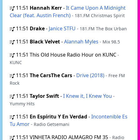
11:51
Hannah Kerr
-
It Came Upon A Midnight
Clear (feat. Austin French)
- 181.FM Christmas Spirit
11:51
Drake
-
Janice STFU
- 181.FM The Box Urban
11:51
Black Velvet
-
Alannah Myles
- Mix 98.5
11:51
This Old House Radio Hour on KUNC
-
KUNC
11:51
The CarsThe Cars
-
Drive (2018)
- Free FM
Rock
11:51
Taylor Swift
-
I Knew it, I Knew You
-
Yummy Hits
11:51
En Espíritu Y En Verdad
-
Incontenible Es
Tu Amor
- Radio Getsemani
11:51
VINHETA RADIO ALMAGRO FM 35
- Radio