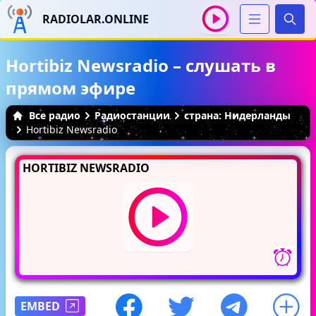
RADIOLAR.ONLINE
Иска
Hortibiz Newsradio – слушать в
прямом эфире
Все радио
Радиостанции
страна: Нидерланды
Hortibiz Newsradio
HORTIBIZ NEWSRADIO
EMBED