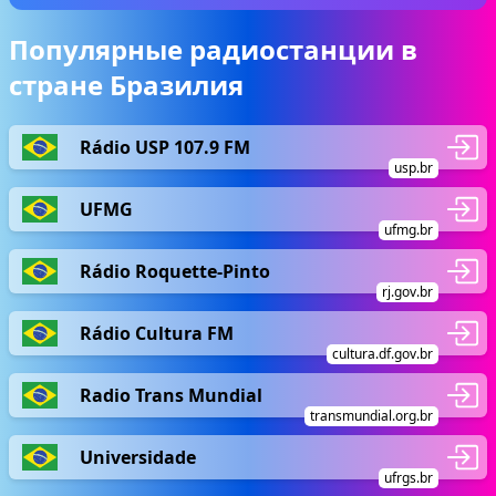
Популярные радиостанции в
стране Бразилия
Rádio USP 107.9 FM
usp.br
UFMG
ufmg.br
Rádio Roquette-Pinto
rj.gov.br
Rádio Cultura FM
cultura.df.gov.br
Radio Trans Mundial
transmundial.org.br
Universidade
ufrgs.br