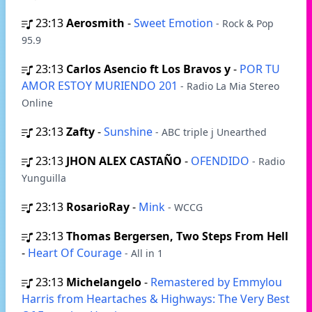
23:13
Aerosmith
-
Sweet Emotion
- Rock & Pop
95.9
23:13
Carlos Asencio ft Los Bravos y
-
POR TU
AMOR ESTOY MURIENDO 201
- Radio La Mia Stereo
Online
23:13
Zafty
-
Sunshine
- ABC triple j Unearthed
23:13
JHON ALEX CASTAÑO
-
OFENDIDO
- Radio
Yunguilla
23:13
RosarioRay
-
Mink
- WCCG
23:13
Thomas Bergersen, Two Steps From Hell
-
Heart Of Courage
- All in 1
23:13
Michelangelo
-
Remastered by Emmylou
Harris from Heartaches & Highways: The Very Best