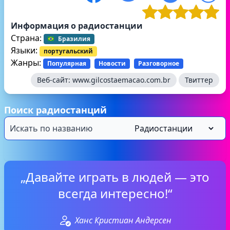
Информация о радиостанции
Страна:
Бразилия
Языки:
португальский
Жанры:
Популярная
Новости
Разговорное
Веб-сайт:
www.gilcostaemacao.com.br
Твиттер
Поиск радиостанций
„Давайте играть в людей — это
всегда интересно!“
Ханс Кристиан Андерсен