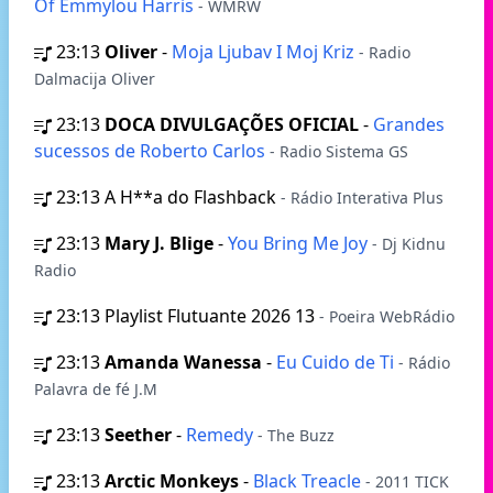
Of Emmylou Harris
- WMRW
23:13
Oliver
-
Moja Ljubav I Moj Kriz
- Radio
Dalmacija Oliver
23:13
DOCA DIVULGAÇÕES OFICIAL
-
Grandes
sucessos de Roberto Carlos
- Radio Sistema GS
23:13
A H**a do Flashback
- Rádio Interativa Plus
23:13
Mary J. Blige
-
You Bring Me Joy
- Dj Kidnu
Radio
23:13
Playlist Flutuante 2026 13
- Poeira WebRádio
23:13
Amanda Wanessa
-
Eu Cuido de Ti
- Rádio
Palavra de fé J.M
23:13
Seether
-
Remedy
- The Buzz
23:13
Arctic Monkeys
-
Black Treacle
- 2011 TICK