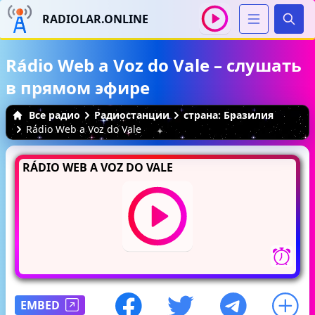
RADIOLAR.ONLINE
Иска
Rádio Web a Voz do Vale – слушать
в прямом эфире
Все радио
Радиостанции
страна: Бразилия
Rádio Web a Voz do Vale
RÁDIO WEB A VOZ DO VALE
EMBED