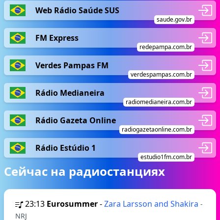
Web Rádio Saúde SUS
saude.gov.br
FM Express
redepampa.com.br
Verdes Pampas FM
verdespampas.com.br
Rádio Medianeira
radiomedianeira.com.br
Rádio Gazeta Online
radiogazetaonline.com.br
Rádio Estúdio 1
estudio1fm.com.br
Сейчас на радиостанциях
23:13
Eurosummer
-
Zara Larsson and Shakira
-
NRJ