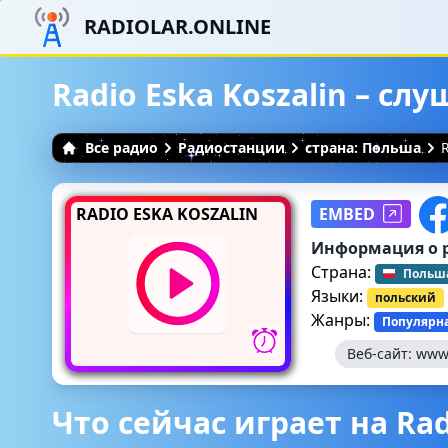
RADIOLAR.ONLINE
Radio Eska Koszalin – сл
Все радио
Радиостанции
страна: Польша
R
RADIO ESKA KOSZALIN
EMBED
Информация о 
Страна:
Польш
Языки:
польский
Жанры:
Популярн
Веб-сайт:
www.
Что сейчас играет на Rad