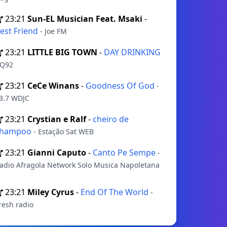
23:21
Sun-EL Musician Feat. Msaki
-
est Friend
- Joe FM
23:21
LITTLE BIG TOWN
-
DAY DRINKING
 Q92
23:21
CeCe Winans
-
Goodness Of God
-
3.7 WDJC
23:21
Crystian e Ralf
-
cheiro de
shampoo
- Estação Sat WEB
23:21
Gianni Caputo
-
Canto Pe Sempe
-
adio Afragola Network Solo Musica Napoletana
23:21
Miley Cyrus
-
End Of The World
-
resh radio