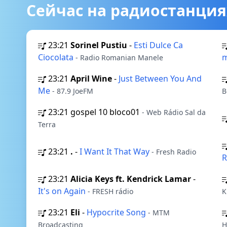
Сейчас на радиостанция
23:21
Sorinel Pustiu
-
Esti Dulce Ca
Ciocolata
m
- Radio Romanian Manele
23:21
April Wine
-
Just Between You And
Me
- 87.9 JoeFM
B
23:21
gospel 10 bloco01
- Web Rádio Sal da
Terra
23:21
.
-
I Want It That Way
- Fresh Radio
23:21
Alicia Keys ft. Kendrick Lamar
-
It's on Again
- FRESH rádio
K
23:21
Eli
-
Hypocrite Song
- MTM
Broadcasting
H