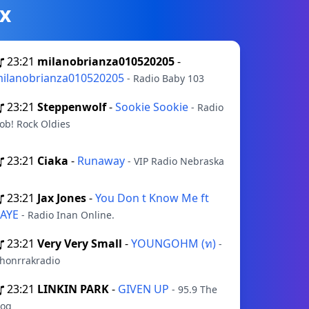
х
23:21
milanobrianza010520205
-
ilanobrianza010520205
- Radio Baby 103
23:21
Steppenwolf
-
Sookie Sookie
- Radio
ob! Rock Oldies
23:21
Ciaka
-
Runaway
- VIP Radio Nebraska
23:21
Jax Jones
-
You Don t Know Me ft
RAYE
- Radio Inan Online.
23:21
Very Very Small
-
YOUNGOHM (ท)
-
honrrakradio
23:21
LINKIN PARK
-
GIVEN UP
- 95.9 The
og