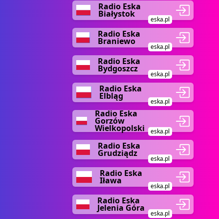
Radio Eska
Białystok
eska.pl
Radio Eska
Braniewo
eska.pl
Radio Eska
Bydgoszcz
eska.pl
Radio Eska
Elbląg
eska.pl
Radio Eska
Gorzów
Wielkopolski
eska.pl
Radio Eska
Grudziądz
eska.pl
Radio Eska
Iława
eska.pl
Radio Eska
Jelenia Góra
eska.pl