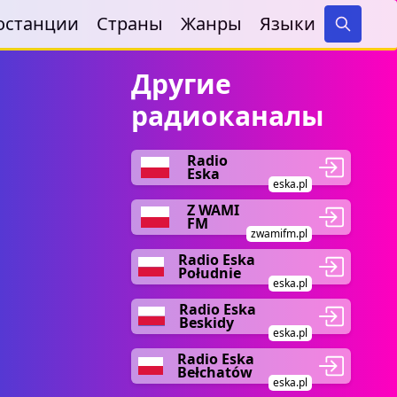
останции
Страны
Жанры
Языки
Search
Другие
радиоканалы
Radio
Eska
eska.pl
Z WAMI
FM
zwamifm.pl
Radio Eska
Południe
eska.pl
Radio Eska
Beskidy
eska.pl
Radio Eska
Bełchatów
eska.pl