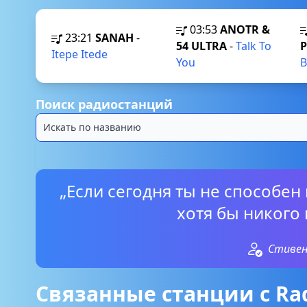
03:53
ANOTR &
23:21
SANAH
-
54 ULTRA
-
Talk To
Itepe Itede
You
B
Поиск радиостанций
„Если сегодня ты не способен
хотя бы никого 
Стивен
Связанные станции с Rad