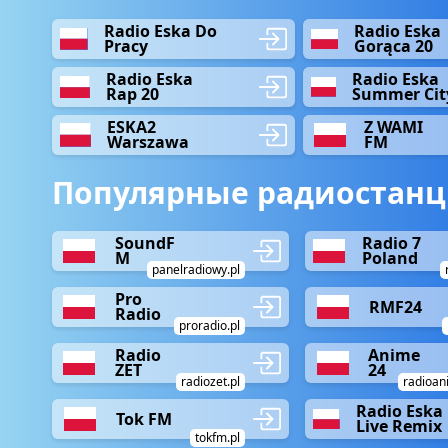
Radio Eska Do
Radio Eska
Pracy
Gorąca 20
Radio Eska
Radio Eska
Rap 20
Summer Cit
ESKA2
Z WAMI
Warszawa
FM
Популярные радиостанц
SoundF
Radio 7
M
Poland
panelradiowy.pl
Pro
RMF24
Radio
proradio.pl
Radio
Anime
ZET
24
radiozet.pl
radioan
Radio Eska
Tok FM
Live Remix
tokfm.pl