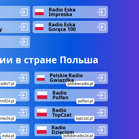
Radio Eska
Impreska
Radio Eska
y
Gorąca 100
ии в стране Польша
Polskie Radio
Gwiazdka
radio7.pl
polskieradio.pl
Radio
Polfan
rmf24.pl
polfan.pl
Radio
TopCzat
ime24.pl
topczat.pl
Radio
Dzieciom
eska.pl
polskieradio24.pl