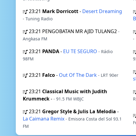
23:21
Mark Dorricott
-
Desert Dreaming
B
- Tuning Radio
23:21
PENGOBATAN MR AJID TULANG2
-
Angkasa FM
-
23:21
PANDA
-
EU TE SEGURO
- Rádio
98FM
9
23:21
Falco
-
Out Of The Dark
- LRT 90er
23:21
Classical Music with Judith
Krummeck
-
- 91.5 FM WBJC
R
23:21
Gregor Style & Julis La Melodia
-
La Caimana Remix
- Emisora Costa del Sol 93.1
F
FM