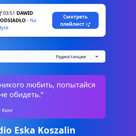
03:51
DAWID
Смотреть
PODSIADŁO
-
Na
плейлист
łysk
 никого любить, попытайся
не обидеть.“
 Кинг
io Eska Koszalin