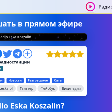
Ради
ушать в прямом эфире
adio Eska Koszalin
радиостанции
а
ая
Новости
Разговорное
Хиты
eska.pl
Твиттер
Фейсбук
Википедия
io Eska Koszalin?