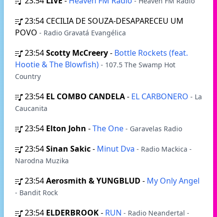
23:54
LIVE
-
Heaven FM Radio
- Heaven FM Radio
23:54
CECILIA DE SOUZA-DESAPARECEU UM
POVO
- Radio Gravatá Evangélica
23:54
Scotty McCreery
-
Bottle Rockets (feat.
Hootie & The Blowfish)
- 107.5 The Swamp Hot
Country
23:54
EL COMBO CANDELA
-
EL CARBONERO
- La
Caucanita
23:54
Elton John
-
The One
- Garavelas Radio
23:54
Sinan Sakic
-
Minut Dva
- Radio Mackica -
Narodna Muzika
23:54
Aerosmith & YUNGBLUD
-
My Only Angel
- Bandit Rock
23:54
ELDERBROOK
-
RUN
- Radio Neandertal -