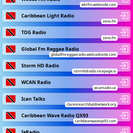
whrfm.webnode.com
Caribbean Light Radio
zeno.fm
TDG Radio
zeno.fm
Global Fm Reggae Radio
globalfmreggaeradio.webradiosite.com
Storm HD Radio
stormhdradio.nicepage.io
WCAN Radio
wcanradio.us
Ican Talks
clarencearchibaldnetwork.org
Caribbean Wave Radio QX93
caribbeanwaveqx93.com
IeRadio