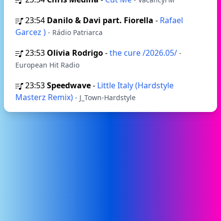
23:54
Danilo & Davi part. Fiorella
-
Rafael
Garcez )
- Rádio Patriarca
23:53
Olivia Rodrigo
-
the cure /2026.05/
-
European Hit Radio
23:53
Speedwave
-
Little Italy (Hardstyle
Masterz Remix)
- J_Town-Hardstyle