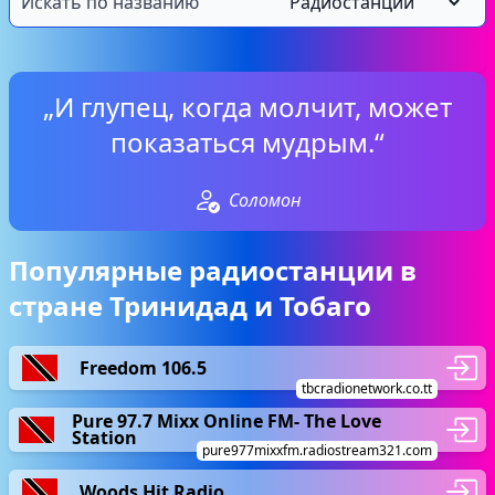
„И глупец, когда молчит, может
показаться мудрым.“
Соломон
Популярные радиостанции в
стране Тринидад и Тобаго
Freedom 106.5
tbcradionetwork.co.tt
Pure 97.7 Mixx Online FM- The Love
Station
pure977mixxfm.radiostream321.com
Woods Hit Radio