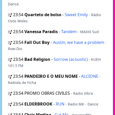
Dance
23:54
Quarteto de bolso
-
Sweet Emily
- Rádio
Ovos Moles
23:54
Vanessa Paradis
-
Tandem
- MAXXI Sud
23:54
Fall Out Boy
-
Austin, we have a problem
-
Row-Dio
23:54
Bad Religion
-
Sorrow (acoustic)
- KUEH
101.5 FM
23:54
PANDEIRO E O MEU NOME
-
ALCIONE
-
Radiola de Ficha
23:54
PROMO OBRAS CIVILES
- Radio Vibra
23:54
ELDERBROOK
-
RUN
- Radio MK - Dance
23:54
Chris Medina
-
Cut Me
- VacancyFM