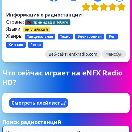
Информация о радиостанции
Страна:
Тринидад и Тобаго
Языки:
английский
Жанры:
Танцевальная
Техно
Электронная
Реп
Хип хоп
Регги
Веб-сайт:
enfxradio.com
Фейсбук
Что сейчас играет на eNFX Radio
HD?
Смотреть плейлист
Поиск радиостанций