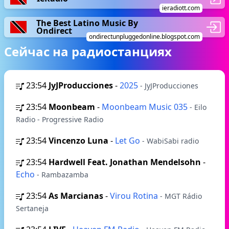
ieradiott.com
The Best Latino Music By
Ondirect
ondirectunpluggedonline.blogspot.com
Сейчас на радиостанциях
23:54
JyJProducciones
-
2025
- JyJProducciones
23:54
Moonbeam
-
Moonbeam Music 035
- Eilo
Radio - Progressive Radio
23:54
Vincenzo Luna
-
Let Go
- WabiSabi radio
23:54
Hardwell Feat. Jonathan Mendelsohn
-
Echo
- Rambazamba
23:54
As Marcianas
-
Virou Rotina
- MGT Rádio
Sertaneja