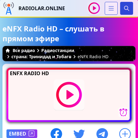
RADIOLAR.ONLINE
Иска
eNFX Radio HD – слушать в
прямом эфире
Все радио
Радиостанции
страна: Тринидад и Тобаго
eNFX Radio HD
ENFX RADIO HD
EMBED