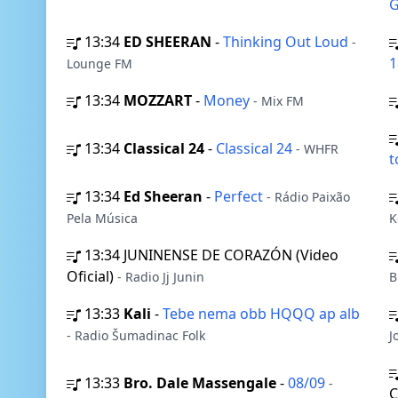
G
13:34
ED SHEERAN
-
Thinking Out Loud
-
1
Lounge FM
13:34
MOZZART
-
Money
- Mix FM
13:34
Classical 24
-
Classical 24
- WHFR
t
13:34
Ed Sheeran
-
Perfect
- Rádio Paixão
Pela Música
K
13:34
JUNINENSE DE CORAZÓN (Video
Oficial)
- Radio Jj Junin
B
13:33
Kali
-
Tebe nema obb HQQQ ap alb
- Radio Šumadinac Folk
J
13:33
Bro. Dale Massengale
-
08/09
-