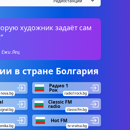
оторую художник задаёт сам
“
 Ежи Лец
и в стране Болгария
Радио 1
Рок
nova.bg
radio1rock.bg
al
Classic FM
radio
signal.bg
classicfm.bg
Hot FM
onika.bg
tv-vratsa.bg