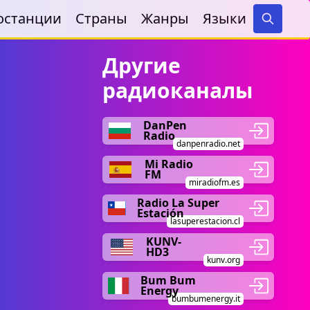
останции
Страны
Жанры
Языки
Search
Другие
радиоканалы
DanPen
Radio
danpenradio.net
Mi Radio
FM
miradiofm.es
Radio La Super
Estación
lasuperestacion.cl
KUNV-
HD3
kunv.org
Bum Bum
Energy
bumbumenergy.it