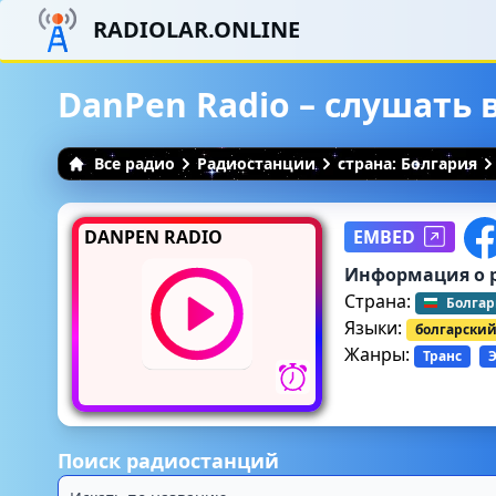
RADIOLAR.ONLINE
DanPen Radio – слушать
Все радио
Радиостанции
страна: Болгария
DANPEN RADIO
EMBED
Информация о 
Страна:
Болгар
Языки:
болгарски
Жанры:
Транс
Поиск радиостанций