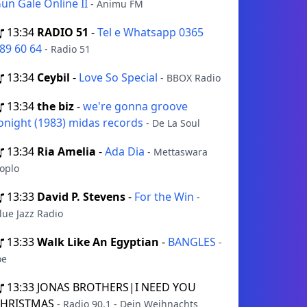
un Gale Online II
- Animu FM
13:34
RADIO 51
-
Tel e Whatsapp 0365
89 60 64
- Radio 51
13:34
Ceybil
-
Love So Special
- BBOX Radio
13:34
the biz
-
we're gonna groove
onight (1983) midas records
- De La Soul
13:34
Ria Amelia
-
Ada Dia
- Mettaswara
oplo
13:33
David P. Stevens
-
For the Win
-
lue Jazz Radio
13:33
Walk Like An Egyptian
-
BANGLES
-
oe
13:33
JONAS BROTHERS|I NEED YOU
CHRISTMAS
- Radio 90.1 - Dein Weihnachts