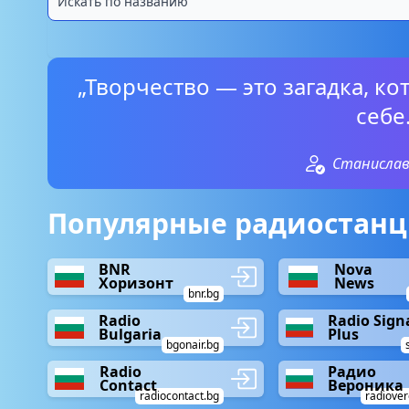
„Творчество — это загадка, к
себе.
Станислав
Популярные радиостанци
BNR
Nova
Хоризонт
News
bnr.bg
Radio
Radio Sign
Bulgaria
Plus
bgonair.bg
Radio
Радио
Contact
Вероника
radiocontact.bg
radiover