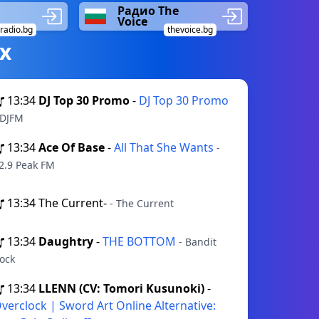
Радио The
Voice
radio.bg
thevoice.bg
х
13:34
DJ Top 30 Promo
-
DJ Top 30 Promo
 DJFM
13:34
Ace Of Base
-
All That She Wants
-
2.9 Peak FM
13:34
The Current-
- The Current
13:34
Daughtry
-
THE BOTTOM
- Bandit
ock
13:34
LLENN (CV: Tomori Kusunoki)
-
verclock | Sword Art Online Alternative: