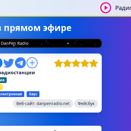
Ради
 в прямом эфире
DanPen Radio
радиостанции
ия
й
Электронная
Хаус
Веб-сайт:
danpenradio.net
Фейсбук