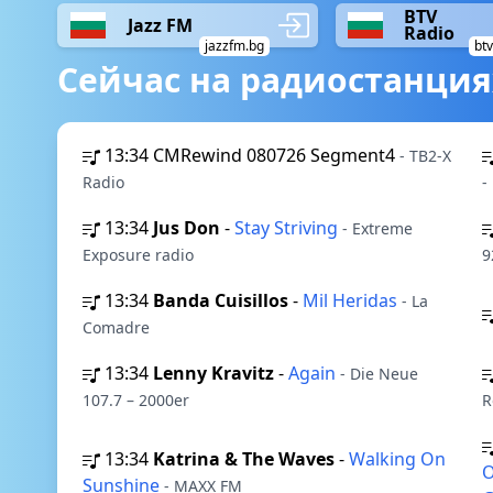
BTV
Jazz FM
Radio
jazzfm.bg
btv
Сейчас на радиостанция
13:34
CMRewind 080726 Segment4
- TB2-X
Radio
-
13:34
Jus Don
-
Stay Striving
- Extreme
Exposure radio
9
13:34
Banda Cuisillos
-
Mil Heridas
- La
Comadre
13:34
Lenny Kravitz
-
Again
- Die Neue
107.7 – 2000er
R
13:34
Katrina & The Waves
-
Walking On
O
Sunshine
- MAXX FM