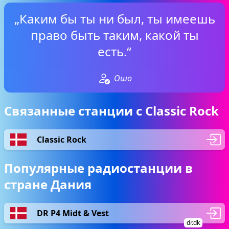
„Каким бы ты ни был, ты имеешь
право быть таким, какой ты
есть.“
Ошо
Связанные станции с Classic Rock
Classic Rock
Популярные радиостанции в
стране Дания
DR P4 Midt & Vest
dr.dk