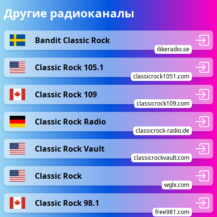
Другие радиоканалы
Bandit Classic Rock
ilikeradio.se
Classic Rock 105.1
classicrock1051.com
Classic Rock 109
classicrock109.com
Classic Rock Radio
classicrock-radio.de
Classic Rock Vault
classicrockvault.com
Classic Rock
wglx.com
Classic Rock 98.1
free981.com