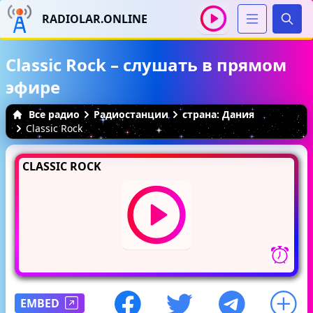
RADIOLAR.ONLINE
Иска
Classic Rock – слушать в прямом
эфире
Все радио
Радиостанции
страна: Дания
Classic Rock
CLASSIC ROCK
EMBED