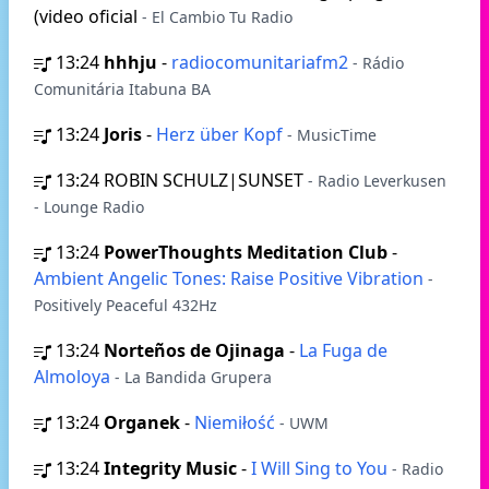
(video oficial
- El Cambio Tu Radio
13:24
hhhju
-
radiocomunitariafm2
- Rádio
Comunitária Itabuna BA
13:24
Joris
-
Herz über Kopf
- MusicTime
13:24
ROBIN SCHULZ|SUNSET
- Radio Leverkusen
- Lounge Radio
13:24
PowerThoughts Meditation Club
-
Ambient Angelic Tones: Raise Positive Vibration
-
Positively Peaceful 432Hz
13:24
Norteños de Ojinaga
-
La Fuga de
Almoloya
- La Bandida Grupera
13:24
Organek
-
Niemiłość
- UWM
13:24
Integrity Music
-
I Will Sing to You
- Radio