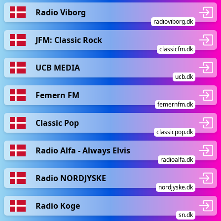
Radio Viborg
radioviborg.dk
JFM: Classic Rock
classicfm.dk
UCB MEDIA
ucb.dk
Femern FM
femernfm.dk
Classic Pop
classicpop.dk
Radio Alfa - Always Elvis
radioalfa.dk
Radio NORDJYSKE
nordjyske.dk
Radio Koge
sn.dk