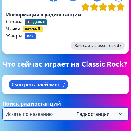
Информация о радиостанции
Страна:
Дания
Языки:
датский
Жанры:
Рок
Веб-сайт:
classicrock.dk
Что сейчас играет на Classic Rock?
Смотреть плейлист
Поиск радиостанций