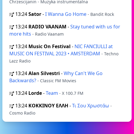
Chrzescijanin - Muzyka instrumentalna
13:24
Sator
-
I Wanna Go Home
- Bandit Rock
13:24
RADIO VAANAM
-
Stay tuned with us for
more hits
- Radio Vaanam
13:24
Music On Festival
-
NIC FANCIULLI at
MUSIC ON FESTIVAL 2023 • AMSTERDAM
- Techno
Lazz Radio
13:24
Alan Silvestri
-
Why Can't We Go
Backwards?
- Classic FM Movies
13:24
Lorde
-
Team
- X 100.7 FM
13:24
ΚΟΚΚΙΝΟΥ ΕΛΛΗ
-
Τι Σου Χρωστάω
-
Cosmo Radio