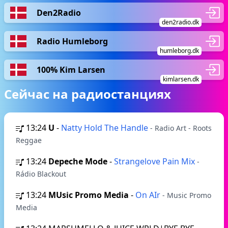
Den2Radio
den2radio.dk
Radio Humleborg
humleborg.dk
100% Kim Larsen
kimlarsen.dk
Сейчас на радиостанциях
13:24
U
-
Natty Hold The Handle
- Radio Art - Roots
Reggae
13:24
Depeche Mode
-
Strangelove Pain Mix
-
Rádio Blackout
13:24
MUsic Promo Media
-
On AIr
- Music Promo
Media