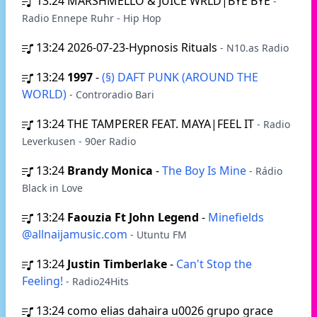
13:24
MARSHMELLO & JUICE WRLD|BYE BYE
-
Radio Ennepe Ruhr - Hip Hop
13:24
2026-07-23-Hypnosis Rituals
- N10.as Radio
13:24
1997
-
(§) DAFT PUNK (AROUND THE
WORLD)
- Controradio Bari
13:24
THE TAMPERER FEAT. MAYA|FEEL IT
- Radio
Leverkusen - 90er Radio
13:24
Brandy Monica
-
The Boy Is Mine
- Rádio
Black in Love
13:24
Faouzia Ft John Legend
-
Minefields
@allnaijamusic.com
- Utuntu FM
13:24
Justin Timberlake
-
Can't Stop the
Feeling!
- Radio24Hits
13:24
como elias dahaira u0026 grupo grace