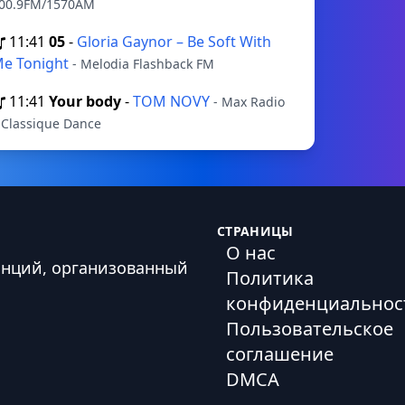
00.9FM/1570AM
11:41
05
-
Gloria Gaynor – Be Soft With
e Tonight
- Melodia Flashback FM
11:41
Your body
-
TOM NOVY
- Max Radio
 Classique Dance
СТРАНИЦЫ
О нас
анций, организованный
Политика
конфиденциальнос
Пользовательское
соглашение
DMCA