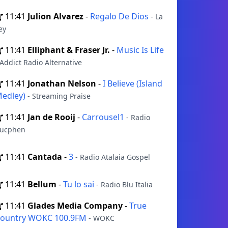
11:41
Julion Alvarez
-
Regalo De Dios
- La
ey
11:41
Elliphant & Fraser Jr.
-
Music Is Life
 Addict Radio Alternative
11:41
Jonathan Nelson
-
I Believe (Island
edley)
- Streaming Praise
11:41
Jan de Rooij
-
Carrousel1
- Radio
ucphen
11:41
Cantada
-
3
- Radio Atalaia Gospel
11:41
Bellum
-
Tu lo sai
- Radio Blu Italia
11:41
Glades Media Company
-
True
ountry WOKC 100.9FM
- WOKC