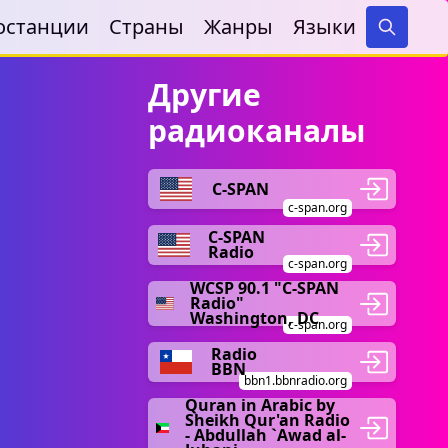
останции
Страны
Жанры
Языки
Search
Другие
радиоканалы
C-SPAN
c-span.org
C-SPAN
Radio
c-span.org
WCSP 90.1 "C-SPAN
Radio"
Washington, DC
c-span.org
Radio
BBN
bbn1.bbnradio.org
Quran in Arabic by
Sheikh Qur'an Radio
- Abdullah `Awad al-