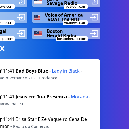
Savage Radio
ews.com
patreon.com
Voice of America
- VOA1 The Hits
spn.com
voanews.com
gal
Boston
Herald Radio
gal.com
bostonherald.com
х
11:41
Bad Boys Blue
-
Lady in Black
-
adio Romance 21 - Eurodance
11:41
Jesus em Tua Presenca
-
Morada
-
aravilha FM
11:41
Brisa Star E Ze Vaqueiro Cena De
Amor
- Rádio do Comércio