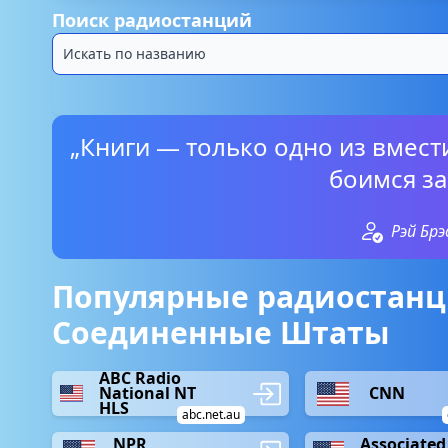
Поиск радиостанций
„Книги — только одно из вмест
боимся за
Рэй Бр
Популярные радиостанц
Соединенные Штаты
ABC Radio
National NT
CNN
HLS
abc.net.au
NPR
Associated