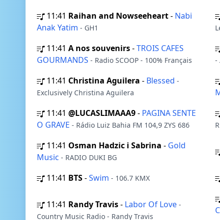
11:41
Raihan and Nowseeheart
-
Nabi
Anak Yatim
- GH1
L
11:41
A nos souvenirs
-
TROIS CAFES
GOURMANDS
- Radio SCOOP - 100% Français
-
11:41
Christina Aguilera
-
Blessed
-
M
Exclusively Christina Aguilera
11:41
@LUCASLIMAAA9
-
PAGINA SENTE
O GRAVE
- Rádio Luiz Bahia FM 104,9 ZYS 686
R
11:41
Osman Hadzic i Sabrina
-
Gold
Music
- RADIO DUKI BG
11:41
BTS
-
Swim
- 106.7 KMX
11:41
Randy Travis
-
Labor Of Love
-
C
Country Music Radio - Randy Travis