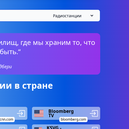
илищ, где мы храним то, что
быть.“
эдбери
ии в стране
Bloomberg
TV
cnn.com
bloomberg.com
KSVG -