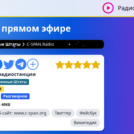
Ради
в прямом эфире
ные Штаты
C-SPAN Radio
радиостанции
ненные Штаты
й
Разговорное
 40КБ
б-сайт:
www.c-span.org
Твиттер
Фейсбук
Википедия