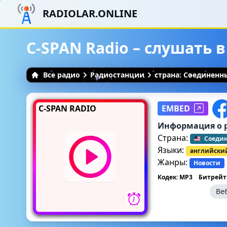
RADIOLAR.ONLINE
C-SPAN Radio – слушать 
Все радио
Радиостанции
страна: Соединен
C-SPAN RADIO
EMBED
Информация о 
Страна:
Соеди
Языки:
английски
Жанры:
Новости
Кодек: MP3
Битрейт:
Ве