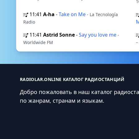
1
11:41
A-ha
-
Take on Me
- La Tecnología
M
Radio
11:41
Astrid Sonne
-
Say you love me
-
Worldwide FM
–
RADIOLAR.ONLINE КАТАЛОГ РАДИОСТАНЦИЙ
Добро пожаловать в наш каталог радиост
по жанрам, странам и языкам.