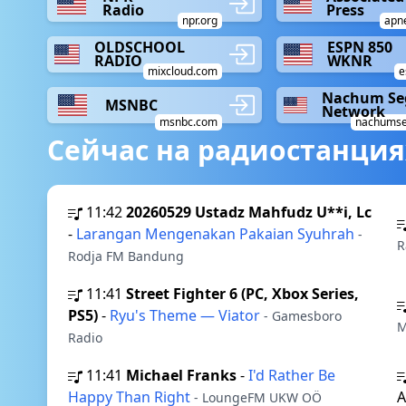
Radio
Press
npr.org
apn
OLDSCHOOL
ESPN 850
RADIO
WKNR
mixcloud.com
e
Nachum Se
MSNBC
Network
msnbc.com
nachumse
Сейчас на радиостанция
11:42
20260529 Ustadz Mahfudz U**i, Lc
-
Larangan Mengenakan Pakaian Syuhrah
-
R
Rodja FM Bandung
11:41
Street Fighter 6 (PC, Xbox Series,
PS5)
-
Ryu's Theme — Viator
- Gamesboro
M
Radio
11:41
Michael Franks
-
I'd Rather Be
Happy Than Right
- LoungeFM UKW OÖ