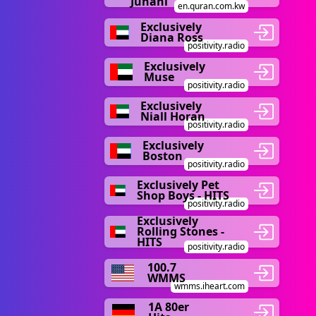
Juhani
en.quran.com.kw
Exclusively
Diana Ross
positivity.radio
Exclusively
Muse
positivity.radio
Exclusively
Niall Horan
positivity.radio
Exclusively
Boston
positivity.radio
Exclusively Pet
Shop Boys - HITS
positivity.radio
Exclusively
Rolling Stones -
HITS
positivity.radio
100.7
WMMS
wmms.iheart.com
1A 80er