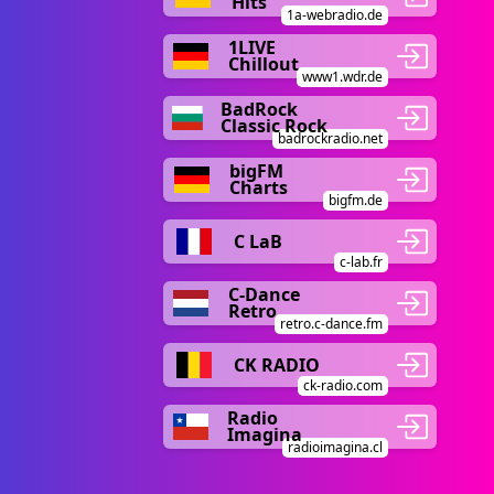
Hits
1a-webradio.de
1LIVE
Chillout
www1.wdr.de
BadRock
Classic Rock
badrockradio.net
bigFM
Charts
bigfm.de
C LaB
c-lab.fr
C-Dance
Retro
retro.c-dance.fm
CK RADIO
ck-radio.com
Radio
Imagina
radioimagina.cl