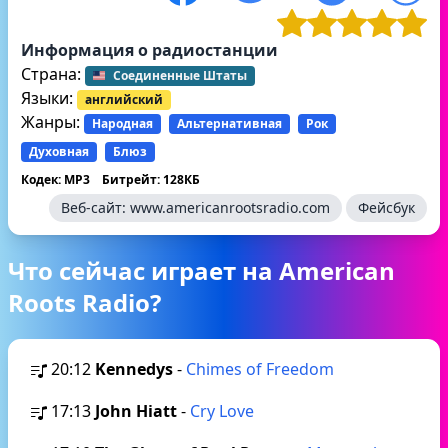
Информация о радиостанции
Страна:
Соединенные Штаты
Языки:
английский
Жанры:
Народная
Альтернативная
Рок
Духовная
Блюз
Кодек: MP3
Битрейт: 128КБ
Веб-сайт:
www.americanrootsradio.com
Фейсбук
Что сейчас играет на American
Roots Radio?
20:12
Kennedys
-
Chimes of Freedom
17:13
John Hiatt
-
Cry Love