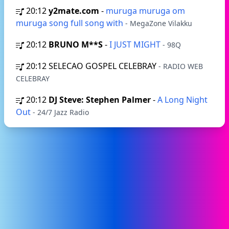
20:12
y2mate.com
-
muruga muruga om
muruga song full song with
- MegaZone Vilakku
20:12
BRUNO M**S
-
I JUST MIGHT
- 98Q
20:12
SELECAO GOSPEL CELEBRAY
- RADIO WEB
CELEBRAY
20:12
DJ Steve: Stephen Palmer
-
A Long Night
Out
- 24/7 Jazz Radio