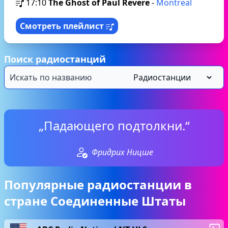
17:10
The Ghost of Paul Revere
-
Montreal
Смотреть плейлист
Поиск радиостанций
„Падающего подтолкни.“
Фридрих Ницше
Популярные радиостанции в
стране Соединенные Штаты