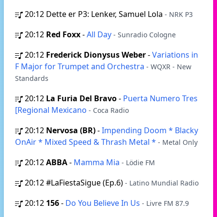
20:12
Dette er P3: Lenker, Samuel Lola
- NRK P3
20:12
Red Foxx
-
All Day
- Sunradio Cologne
20:12
Frederick Dionysus Weber
-
Variations in
F Major for Trumpet and Orchestra
- WQXR - New
Standards
20:12
La Furia Del Bravo
-
Puerta Numero Tres
[Regional Mexicano
- Coca Radio
20:12
Nervosa (BR)
-
Impending Doom * Blacky
OnAir * Mixed Speed & Thrash Metal *
- Metal Only
20:12
ABBA
-
Mamma Mia
- Lödie FM
20:12
#LaFiestaSigue (Ep.6)
- Latino Mundial Radio
20:12
156
-
Do You Believe In Us
- Livre FM 87.9