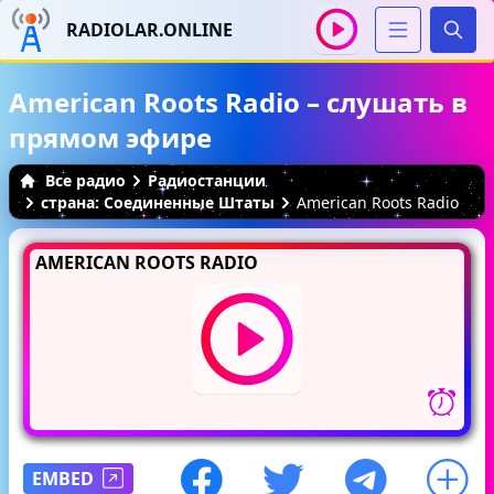
RADIOLAR.ONLINE
Иска
American Roots Radio – слушать в
прямом эфире
Все радио
Радиостанции
страна: Соединенные Штаты
American Roots Radio
AMERICAN ROOTS RADIO
EMBED