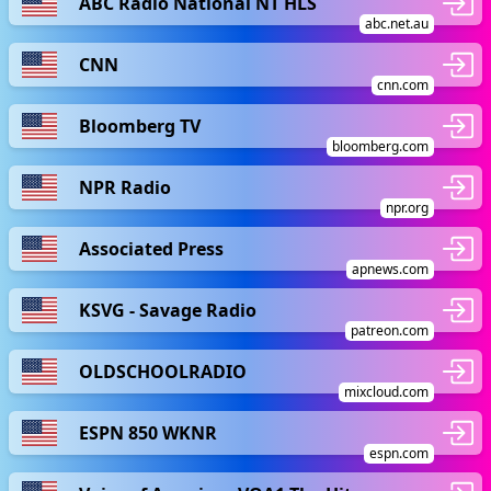
ABC Radio National NT HLS
abc.net.au
CNN
cnn.com
Bloomberg TV
bloomberg.com
NPR Radio
npr.org
Associated Press
apnews.com
KSVG - Savage Radio
patreon.com
OLDSCHOOLRADIO
mixcloud.com
ESPN 850 WKNR
espn.com