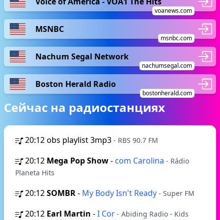
Voice of America - VOA1 The Hits
voanews.com
MSNBC
msnbc.com
Nachum Segal Network
nachumsegal.com
Boston Herald Radio
bostonherald.com
Сейчас на радиостанциях
20:12
obs playlist 3mp3
- RBS 90.7 FM
20:12
Mega Pop Show
-
com Carolina
- Rádio
Planeta Hits
20:12
SOMBR
-
My Body Isn't Ready
- Super FM
20:12
Earl Martin
-
I Cor
- Abiding Radio - Kids