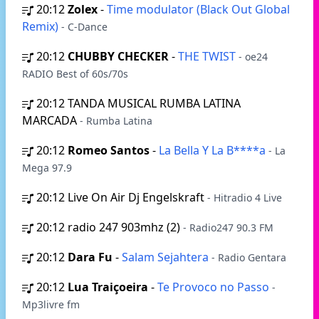
20:12
Zolex
-
Time modulator (Black Out Global
Remix)
- C-Dance
20:12
CHUBBY CHECKER
-
THE TWIST
- oe24
RADIO Best of 60s/70s
20:12
TANDA MUSICAL RUMBA LATINA
MARCADA
- Rumba Latina
20:12
Romeo Santos
-
La Bella Y La B****a
- La
Mega 97.9
20:12
Live On Air Dj Engelskraft
- Hitradio 4 Live
20:12
radio 247 903mhz (2)
- Radio247 90.3 FM
20:12
Dara Fu
-
Salam Sejahtera
- Radio Gentara
20:12
Lua Traiçoeira
-
Te Provoco no Passo
-
Mp3livre fm